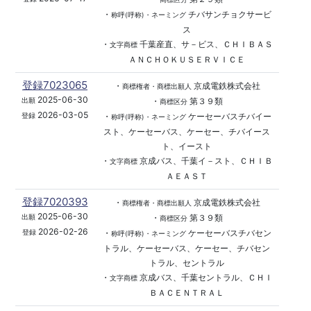
・
チバサンチョクサービ
称呼(呼称)・ネーミング
ス
・
千葉産直、サ－ビス、ＣＨＩＢＡＳ
文字商標
ＡＮＣＨＯＫＵＳＥＲＶＩＣＥ
登録7023065
・
京成電鉄株式会社
商標権者・商標出願人
2025-06-30
・
第３９類
出願
商標区分
2026-03-05
・
ケーセーバスチバイー
登録
称呼(呼称)・ネーミング
スト、ケーセーバス、ケーセー、チバイース
ト、イースト
・
京成バス、千葉イ－スト、ＣＨＩＢ
文字商標
ＡＥＡＳＴ
登録7020393
・
京成電鉄株式会社
商標権者・商標出願人
2025-06-30
・
第３９類
出願
商標区分
2026-02-26
・
ケーセーバスチバセン
登録
称呼(呼称)・ネーミング
トラル、ケーセーバス、ケーセー、チバセン
トラル、セントラル
・
京成バス、千葉セントラル、ＣＨＩ
文字商標
ＢＡＣＥＮＴＲＡＬ