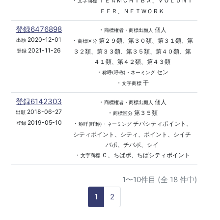
・
ＴＥＡＭＣＨＩＢＡ、ＶＯＬＵＮＴ
文字商標
ＥＥＲ、ＮＥＴＷＯＲＫ
登録6476898
・
個人
商標権者・商標出願人
2020-12-01
・
第２９類、第３０類、第３１類、第
出願
商標区分
2021-11-26
３２類、第３３類、第３５類、第４０類、第
登録
４１類、第４２類、第４３類
・
セン
称呼(呼称)・ネーミング
・
千
文字商標
登録6142303
・
個人
商標権者・商標出願人
2018-06-27
・
第３５類
出願
商標区分
2019-05-10
・
チバシティポイント、
登録
称呼(呼称)・ネーミング
シティポイント、シティ、ポイント、シイチ
バポ、チバポ、シイ
・
Ｃ、ちばポ、ちばシティポイント
文字商標
1〜10件目 (全 18 件中)
1
2