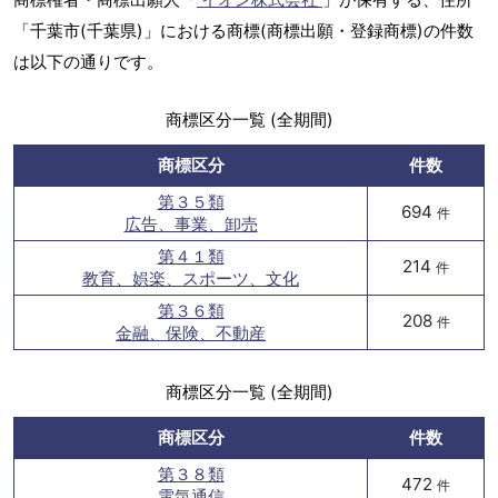
「千葉市(千葉県)」における商標(商標出願・登録商標)の件数
は以下の通りです。
商標区分一覧 (全期間)
商標区分
件数
第３５類
694
件
広告、事業、卸売
第４１類
214
件
教育、娯楽、スポーツ、文化
第３６類
208
件
金融、保険、不動産
商標区分一覧 (全期間)
商標区分
件数
第３８類
472
件
電気通信