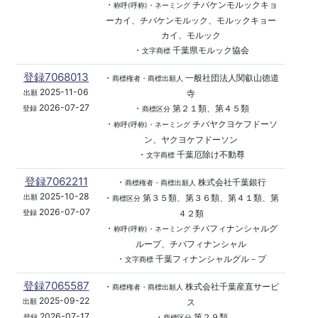
・
チバケンモルックキョ
称呼(呼称)・ネーミング
ーカイ、チバケンモルック、モルックキョー
カイ、モルック
・
千葉県モルック協会
文字商標
登録7068013
・
一般社団法人関叡山徳道
商標権者・商標出願人
2025-11-06
寺
出願
2026-07-27
・
第２１類、第４５類
登録
商標区分
・
チバヤクヨケフドーソ
称呼(呼称)・ネーミング
ン、ヤクヨケフドーソン
・
千葉厄除け不動尊
文字商標
登録7062211
・
株式会社千葉銀行
商標権者・商標出願人
2025-10-28
・
第３５類、第３６類、第４１類、第
出願
商標区分
2026-07-07
４２類
登録
・
チバフィナンシャルグ
称呼(呼称)・ネーミング
ループ、チバフィナンシャル
・
千葉フィナンシャルグル－プ
文字商標
登録7065587
・
株式会社千葉産直サービ
商標権者・商標出願人
2025-09-22
ス
出願
2026-07-17
・
第２９類
登録
商標区分