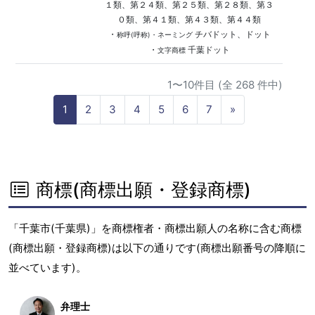
１類、第２４類、第２５類、第２８類、第３
０類、第４１類、第４３類、第４４類
・
チバドット、ドット
称呼(呼称)・ネーミング
・
千葉ドット
文字商標
1〜10件目 (全 268 件中)
N
1
2
3
4
5
6
7
»
e
x
t
商標(商標出願・登録商標)
「千葉市(千葉県)」を商標権者・商標出願人の名称に含む商標
(商標出願・登録商標)は以下の通りです(商標出願番号の降順に
並べています)。
弁理士