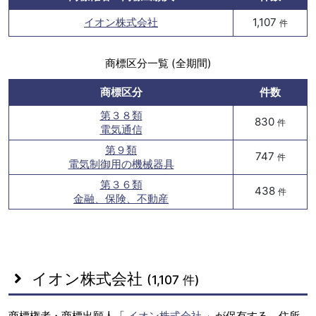
イオン株式会社
1,107
件
商標区分一覧 (全期間)
商標区分
件数
第３８類
830
件
電気通信
第９類
747
件
電気制御用の機械器具
第３６類
438
件
金融、保険、不動産
イオン株式会社
(1,107 件)
商標権者・商標出願人「
イオン株式会社
」が保有する、住所