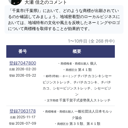
大瀬 佳之のコメント
「千葉市(千葉県)」において、どのような商標が出願されてい
るのか確認してみましょう。地域密着型のローカルビジネスに
おいては、地域特有の文化や風土を反映したネーミングやロゴ
について商標権を取得することが効果的です。
1〜10件目 (全 268 件中)
番号
概要
登録7047800
・
個人
商標権者・商標出願人
2026-02-20
・
第４１類
出願
商標区分
2026-05-22
・
チバチカコシキシセー
登録
称呼(呼称)・ネーミング
ビジンストレッチ、チバチカコシキ、チバチ
カコ、シセービジンストレッチ、シセービジ
ン
・
千葉千賀子式姿勢美人ストレッチ
文字商標
登録7063178
・
一般社団法人日本モルッ
商標権者・商標出願人
2025-11-17
ク協会
出願
2026-07-09
・
第３５類、第４１類
登録
商標区分