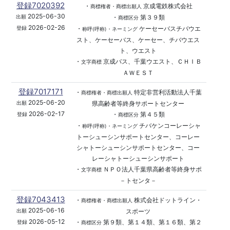
登録7020392
・
京成電鉄株式会社
商標権者・商標出願人
2025-06-30
・
第３９類
出願
商標区分
2026-02-26
・
ケーセーバスチバウエ
登録
称呼(呼称)・ネーミング
スト、ケーセーバス、ケーセー、チバウエス
ト、ウエスト
・
京成バス、千葉ウエスト、ＣＨＩＢ
文字商標
ＡＷＥＳＴ
登録7017171
・
特定非営利活動法人千葉
商標権者・商標出願人
2025-06-20
県高齢者等終身サポートセンター
出願
2026-02-17
・
第４５類
登録
商標区分
・
チバケンコーレーシャ
称呼(呼称)・ネーミング
トーシューシンサポートセンター、コーレー
シャトーシューシンサポートセンター、コー
レーシャトーシューシンサポート
・
ＮＰＯ法人千葉県高齢者等終身サポ
文字商標
－トセンタ－
登録7043413
・
株式会社ドットライン・
商標権者・商標出願人
2025-06-16
スポーツ
出願
2026-05-12
・
第９類、第１４類、第１６類、第２
登録
商標区分