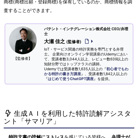
商標(商標出願・登録商標)を保有しているのか、商標情報を調
査することができます。
パテント・インテグレーション株式会社 CEO/弁理
士
大瀬 佳之
(監修者)
IoT・サービス関連の特許実務を専門とする弁理
士。 企業向けオンライン学習講座のUdemyにおい
【監修者】
て、受講者数3,044人以上、レビュー数639以上の
知財分野ではトップクラスの講師。
Udemyでは受講者数1,635人以上の『
初心者でもわ
かる特許の書き方講座
』、受講者数1,842人以上の
『
はじめて使うChatGPT講座
』を提供。
生成ＡＩを利用した特許読解アシスタ
ント「サマリア」
特許文書の読解にストレス
を感じている皆様へ。
弁理士が