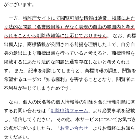
がございます。
一方、
特許庁サイトにて閲覧可能な情報は通常、掲載にあた
り法的な問題（名誉毀損等）がなく表現の自由の範囲内と考え
られることから削除依頼等には応じておりません
。 なお、商標
出願人は、商標情報が公開される前提を理解した上で、自分自
身の意思により商標出願を行っていると考えると、商標情報を
掲載するにあたり法的な問題は通常存在しないと考えられま
す。 また、記事を削除してしまうと、商標情報の調査、閲覧を
希望するユーザの『知る権利』を害することとなり、閲覧者に
不利益が生じてしまうためです。
なお、個人の氏名等の個人情報等の削除を含む情報削除に関
するお問い合わせは「
削除申請フォーム
」より必要事項を記載
し、送信してください。 その他、本サービスについてお気づき
の点がございましたら、「
お問い合わせ
」よりお気軽にお知ら
せください。