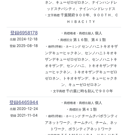
ネン、キューゼロゼロネン、ナインハンドレ
ッドスチバシティ、ナインハンドレッドス
・
千葉開府９００年、９００ＴＨ、Ｃ
文字商標
ＨＩＢＡＣＩＴＹ
登録6958178
・
個人
商標権者・商標出願人
2024-12-18
・
第１６類、第４１類
出願
商標区分
2025-08-18
・
センノハニトキオキザ
登録
称呼(呼称)・ネーミング
ンデキューヒャクネン、センノハニトキオキ
ザンデキューゼロゼロネン、センノハニトキ
オキザンデ、センノハニ、トキオキザンデキ
ューヒャクネン、トキオキザンデキューゼロ
ゼロネン、トキオキザンデ、キューヒャクネ
ン、キューゼロゼロネン
・
千の葉に時を刻んで９００年
文字商標
登録6465944
・
個人
商標権者・商標出願人
2020-12-24
・
第４１類
出願
商標区分
2021-11-04
・
チームチバボランティ
登録
称呼(呼称)・ネーミング
アネットワーク、チームチバ、チーム、ネッ
トワーク、ボランティアネットワーク