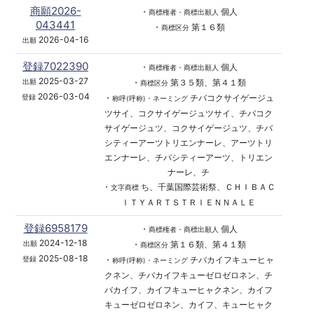
商願2026-
・
個人
商標権者・商標出願人
043441
・
第１６類
商標区分
2026-04-16
出願
登録7022390
・
個人
商標権者・商標出願人
2025-03-27
・
第３５類、第４１類
出願
商標区分
2026-03-04
・
チバコクサイゲージュ
登録
称呼(呼称)・ネーミング
ツサイ、コクサイゲージュツサイ、チバコク
サイゲージュツ、コクサイゲージュツ、チバ
シティーアーツトリエンナーレ、アーツトリ
エンナーレ、チバシティーアーツ、トリエン
ナーレ、チ
・
ち、千葉国際芸術祭、ＣＨＩＢＡＣ
文字商標
ＩＴＹＡＲＴＳＴＲＩＥＮＮＡＬＥ
登録6958179
・
個人
商標権者・商標出願人
2024-12-18
・
第１６類、第４１類
出願
商標区分
2025-08-18
・
チバカイフキューヒャ
登録
称呼(呼称)・ネーミング
クネン、チバカイフキューゼロゼロネン、チ
バカイフ、カイフキューヒャクネン、カイフ
キューゼロゼロネン、カイフ、キューヒャク