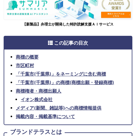
【新製品】弁理士が開発した特許読解支援ＡＩサービス
この記事の目次
商標の概要
市区町村
「千葉市(千葉県)」をネーミングに含む商標
「千葉市(千葉県)」の商標(商標出願・登録商標)
商標権者・商標出願人
イオン株式会社
メディア(新聞、雑誌等)への商標情報提供
掲載内容・掲載基準について
ブランドテラスとは