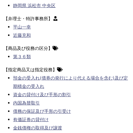
静岡県 浜松市 中央区
【弁理士・特許事務所】
平山一幸
近藤充和
【商品及び役務の区分】
第３６類
【指定商品又は指定役務】
預金の受入れ(債券の発行により代える場合を含む)及び定
期積金の受入れ
資金の貸付け及び手形の割引
内国為替取引
債務の保証及び手形の引受け
有価証券の貸付け
金銭債権の取得及び譲渡