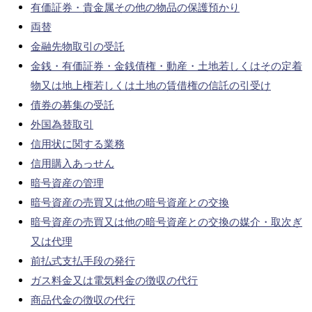
有価証券・貴金属その他の物品の保護預かり
両替
金融先物取引の受託
金銭・有価証券・金銭債権・動産・土地若しくはその定着
物又は地上権若しくは土地の賃借権の信託の引受け
債券の募集の受託
外国為替取引
信用状に関する業務
信用購入あっせん
暗号資産の管理
暗号資産の売買又は他の暗号資産との交換
暗号資産の売買又は他の暗号資産との交換の媒介・取次ぎ
又は代理
前払式支払手段の発行
ガス料金又は電気料金の徴収の代行
商品代金の徴収の代行