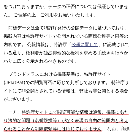
をつけておりますが、データの正否については保証していませ
ん。 ご理解の上、ご利用をお願いいたします。
商標データは全て特許庁発行の公開データに基づいており、
掲載内容は特許庁サイトで公開されている商標公報等と同等の
内容です。 公報情報は、特許庁「
公報に関して
」に記載されて
いる通り、権利者が独占排他的な権利を求める手続きを行うか
わりに広く公示されるべきものです。
ブランドテラスにおける掲載基準は、特許庁サイト
(JPlatPat)での閲覧可否に応じて判断しております。 特許庁サ
イトにて非公開とされている情報は、弊社も非公開とする場合
がございます。
一方、
特許庁サイトにて閲覧可能な情報は通常、掲載にあた
り法的な問題（名誉毀損等）がなく表現の自由の範囲内と考え
られることから削除依頼等には応じておりません
。 なお、商標