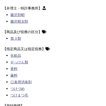
【弁理士・特許事務所】
藤沢則昭
藤沢昭太郎
【商品及び役務の区分】
第３類
【指定商品又は指定役務】
化粧品
せっけん類
香料
薫料
口臭用消臭剤
つけづめ
つけまつ毛
【登録商標】