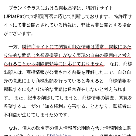
ブランドテラスにおける掲載基準は、特許庁サイト
(JPlatPat)での閲覧可否に応じて判断しております。 特許庁サ
イトにて非公開とされている情報は、弊社も非公開とする場合
がございます。
一方、
特許庁サイトにて閲覧可能な情報は通常、掲載にあた
り法的な問題（名誉毀損等）がなく表現の自由の範囲内と考え
られることから削除依頼等には応じておりません
。 なお、商標
出願人は、商標情報が公開される前提を理解した上で、自分自
身の意思により商標出願を行っていると考えると、商標情報を
掲載するにあたり法的な問題は通常存在しないと考えられま
す。 また、記事を削除してしまうと、商標情報の調査、閲覧を
希望するユーザの『知る権利』を害することとなり、閲覧者に
不利益が生じてしまうためです。
なお、個人の氏名等の個人情報等の削除を含む情報削除に関