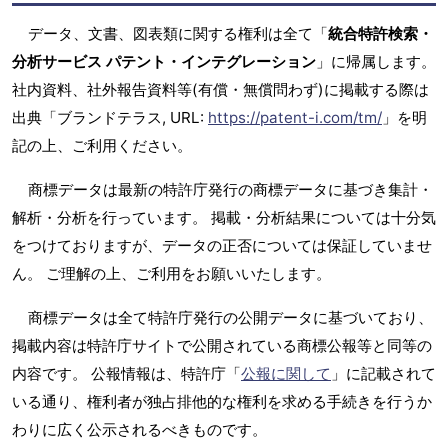
データ、文書、図表類に関する権利は全て「
統合特許検索・
分析サービス パテント・インテグレーション
」に帰属します。
社内資料、社外報告資料等(有償・無償問わず)に掲載する際は
出典「ブランドテラス, URL:
https://patent-i.com/tm/
」を明
記の上、ご利用ください。
商標データは最新の特許庁発行の商標データに基づき集計・
解析・分析を行っています。 掲載・分析結果については十分気
をつけておりますが、データの正否については保証していませ
ん。 ご理解の上、ご利用をお願いいたします。
商標データは全て特許庁発行の公開データに基づいており、
掲載内容は特許庁サイトで公開されている商標公報等と同等の
内容です。 公報情報は、特許庁「
公報に関して
」に記載されて
いる通り、権利者が独占排他的な権利を求める手続きを行うか
わりに広く公示されるべきものです。