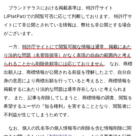
ブランドテラスにおける掲載基準は、特許庁サイト
(JPlatPat)での閲覧可否に応じて判断しております。 特許庁サ
イトにて非公開とされている情報は、弊社も非公開とする場合
がございます。
一方、
特許庁サイトにて閲覧可能な情報は通常、掲載にあた
り法的な問題（名誉毀損等）がなく表現の自由の範囲内と考え
られることから削除依頼等には応じておりません
。 なお、商標
出願人は、商標情報が公開される前提を理解した上で、自分自
身の意思により商標出願を行っていると考えると、商標情報を
掲載するにあたり法的な問題は通常存在しないと考えられま
す。 また、記事を削除してしまうと、商標情報の調査、閲覧を
希望するユーザの『知る権利』を害することとなり、閲覧者に
不利益が生じてしまうためです。
なお、個人の氏名等の個人情報等の削除を含む情報削除に関