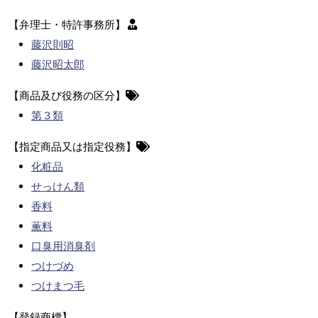
【弁理士・特許事務所】
藤沢則昭
藤沢昭太郎
【商品及び役務の区分】
第３類
【指定商品又は指定役務】
化粧品
せっけん類
香料
薫料
口臭用消臭剤
つけづめ
つけまつ毛
【登録商標】