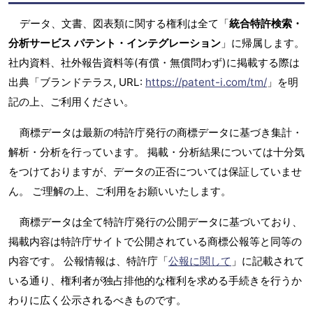
データ、文書、図表類に関する権利は全て「
統合特許検索・
分析サービス パテント・インテグレーション
」に帰属します。
社内資料、社外報告資料等(有償・無償問わず)に掲載する際は
出典「ブランドテラス, URL:
https://patent-i.com/tm/
」を明
記の上、ご利用ください。
商標データは最新の特許庁発行の商標データに基づき集計・
解析・分析を行っています。 掲載・分析結果については十分気
をつけておりますが、データの正否については保証していませ
ん。 ご理解の上、ご利用をお願いいたします。
商標データは全て特許庁発行の公開データに基づいており、
掲載内容は特許庁サイトで公開されている商標公報等と同等の
内容です。 公報情報は、特許庁「
公報に関して
」に記載されて
いる通り、権利者が独占排他的な権利を求める手続きを行うか
わりに広く公示されるべきものです。