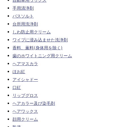
自動車用ワックス
手用清浄剤
バスソルト
台所用洗浄剤
しわ防止用クリーム
ワイプに浸み込ませた洗浄剤
香料、薫料(身体用を除く)
歯のホワイトニング用クリーム
ヘアマスカラ
ほお紅
アイシャドー
口紅
リップグロス
ヘアカラー及び染毛剤
ヘアワックス
顔用クリーム