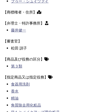
フゥー・シュイツァイ
【商標権者・住所】
【弁理士・特許事務所】
藤井健一
【審査官】
松田 訓子
【商品及び役務の区分】
第３類
【指定商品又は指定役務】
食器用洗剤
香水
精油
角質除去用化粧品