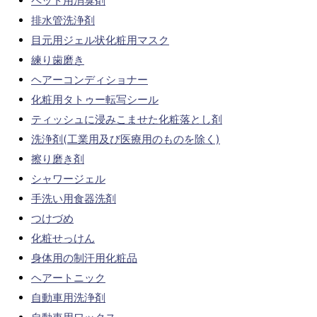
ペット用消臭剤
排水管洗浄剤
目元用ジェル状化粧用マスク
練り歯磨き
ヘアーコンディショナー
化粧用タトゥー転写シール
ティッシュに浸みこませた化粧落とし剤
洗浄剤(工業用及び医療用のものを除く)
擦り磨き剤
シャワージェル
手洗い用食器洗剤
つけづめ
化粧せっけん
身体用の制汗用化粧品
ヘアートニック
自動車用洗浄剤