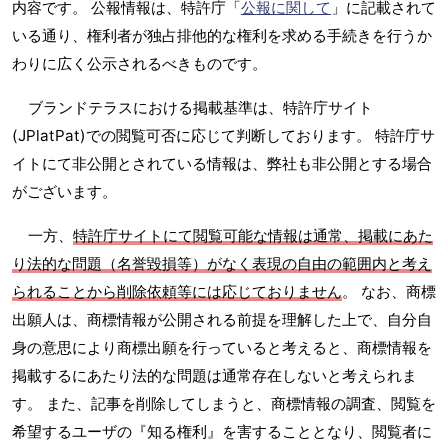
内容です。 公報情報は、特許庁「
公報に関して
」に記載されて
いる通り、権利者が独占排他的な権利を求める手続きを行うか
わりに広く公示されるべきものです。
ブランドテラスにおける掲載基準は、特許庁サイト
(JPlatPat)での閲覧可否に応じて判断しております。 特許庁サ
イトにて非公開とされている情報は、弊社も非公開とする場合
がございます。
一方、
特許庁サイトにて閲覧可能な情報は通常、掲載にあた
り法的な問題（名誉毀損等）がなく表現の自由の範囲内と考え
られることから削除依頼等には応じておりません
。 なお、商標
出願人は、商標情報が公開される前提を理解した上で、自分自
身の意思により商標出願を行っていると考えると、商標情報を
掲載するにあたり法的な問題は通常存在しないと考えられま
す。 また、記事を削除してしまうと、商標情報の調査、閲覧を
希望するユーザの『知る権利』を害することとなり、閲覧者に