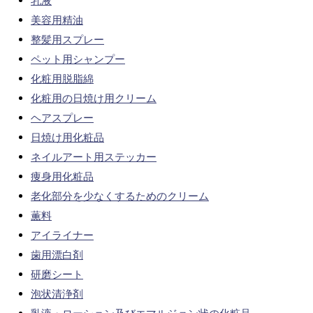
乳液
美容用精油
整髪用スプレー
ペット用シャンプー
化粧用脱脂綿
化粧用の日焼け用クリーム
ヘアスプレー
日焼け用化粧品
ネイルアート用ステッカー
痩身用化粧品
老化部分を少なくするためのクリーム
薫料
アイライナー
歯用漂白剤
研磨シート
泡状清浄剤