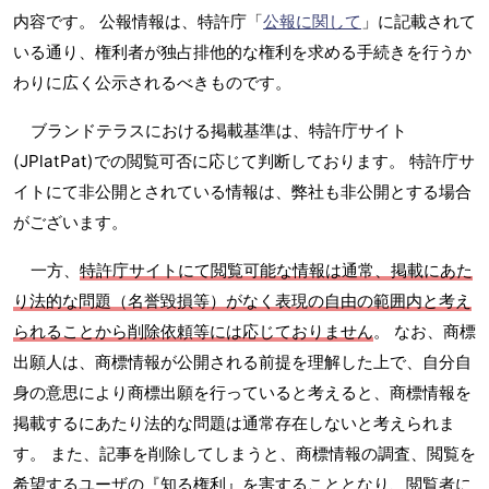
内容です。 公報情報は、特許庁「
公報に関して
」に記載されて
いる通り、権利者が独占排他的な権利を求める手続きを行うか
わりに広く公示されるべきものです。
ブランドテラスにおける掲載基準は、特許庁サイト
(JPlatPat)での閲覧可否に応じて判断しております。 特許庁サ
イトにて非公開とされている情報は、弊社も非公開とする場合
がございます。
一方、
特許庁サイトにて閲覧可能な情報は通常、掲載にあた
り法的な問題（名誉毀損等）がなく表現の自由の範囲内と考え
られることから削除依頼等には応じておりません
。 なお、商標
出願人は、商標情報が公開される前提を理解した上で、自分自
身の意思により商標出願を行っていると考えると、商標情報を
掲載するにあたり法的な問題は通常存在しないと考えられま
す。 また、記事を削除してしまうと、商標情報の調査、閲覧を
希望するユーザの『知る権利』を害することとなり、閲覧者に