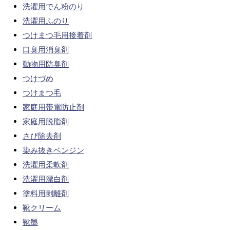
洗濯用でん粉のり
洗濯用ふのり
つけまつ毛用接着剤
口臭用消臭剤
動物用防臭剤
つけづめ
つけまつ毛
家庭用帯電防止剤
家庭用脱脂剤
さび除去剤
染み抜きベンジン
洗濯用柔軟剤
洗濯用漂白剤
塗料用剥離剤
靴クリーム
靴墨