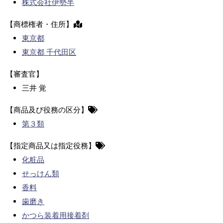
株式会社伊勢半
【商標権者・住所】
東京都
東京都 千代田区
【審査官】
三井 覚
【商品及び役務の区分】
第３類
【指定商品又は指定役務】
化粧品
せっけん類
香料
歯磨き
かつら装着用接着剤