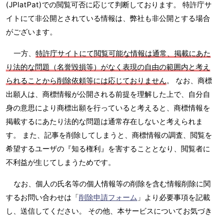
(JPlatPat)での閲覧可否に応じて判断しております。 特許庁サ
イトにて非公開とされている情報は、弊社も非公開とする場合
がございます。
一方、
特許庁サイトにて閲覧可能な情報は通常、掲載にあた
り法的な問題（名誉毀損等）がなく表現の自由の範囲内と考え
られることから削除依頼等には応じておりません
。 なお、商標
出願人は、商標情報が公開される前提を理解した上で、自分自
身の意思により商標出願を行っていると考えると、商標情報を
掲載するにあたり法的な問題は通常存在しないと考えられま
す。 また、記事を削除してしまうと、商標情報の調査、閲覧を
希望するユーザの『知る権利』を害することとなり、閲覧者に
不利益が生じてしまうためです。
なお、個人の氏名等の個人情報等の削除を含む情報削除に関
するお問い合わせは「
削除申請フォーム
」より必要事項を記載
し、送信してください。 その他、本サービスについてお気づき