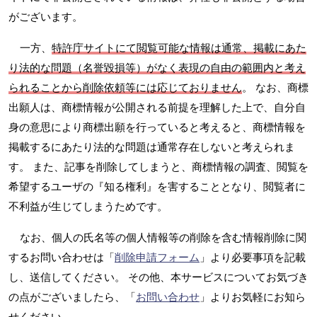
がございます。
一方、
特許庁サイトにて閲覧可能な情報は通常、掲載にあた
り法的な問題（名誉毀損等）がなく表現の自由の範囲内と考え
られることから削除依頼等には応じておりません
。 なお、商標
出願人は、商標情報が公開される前提を理解した上で、自分自
身の意思により商標出願を行っていると考えると、商標情報を
掲載するにあたり法的な問題は通常存在しないと考えられま
す。 また、記事を削除してしまうと、商標情報の調査、閲覧を
希望するユーザの『知る権利』を害することとなり、閲覧者に
不利益が生じてしまうためです。
なお、個人の氏名等の個人情報等の削除を含む情報削除に関
するお問い合わせは「
削除申請フォーム
」より必要事項を記載
し、送信してください。 その他、本サービスについてお気づき
の点がございましたら、「
お問い合わせ
」よりお気軽にお知ら
せください。