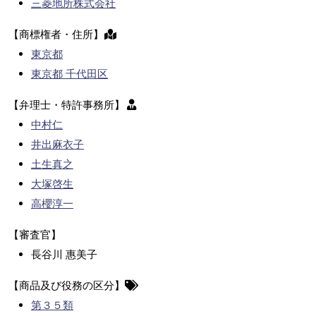
三菱地所株式会社
【商標権者・住所】
東京都
東京都 千代田区
【弁理士・特許事務所】
中村仁
井出麻衣子
土生真之
大塚啓生
高櫻淳一
【審査官】
長谷川 惠美子
【商品及び役務の区分】
第３５類