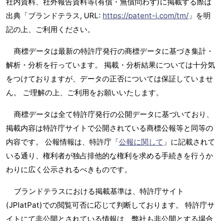
社内資料、社外報告資料等(有償・無償問わず)に掲載する際は
出典「ブランドテラス, URL:
https://patent-i.com/tm/
」を明
記の上、ご利用ください。
商標データは最新の特許庁発行の商標データに基づき集計・
解析・分析を行っています。 掲載・分析結果については十分気
をつけておりますが、データの正否については保証していませ
ん。 ご理解の上、ご利用をお願いいたします。
商標データは全て特許庁発行の公開データに基づいており、
掲載内容は特許庁サイトで公開されている商標公報等と同等の
内容です。 公報情報は、特許庁「
公報に関して
」に記載されて
いる通り、権利者が独占排他的な権利を求める手続きを行うか
わりに広く公示されるべきものです。
ブランドテラスにおける掲載基準は、特許庁サイト
(JPlatPat)での閲覧可否に応じて判断しております。 特許庁サ
イトにて非公開とされている情報は、弊社も非公開とする場合