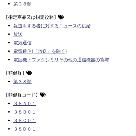
第３８類
【指定商品又は指定役務】
報道をする者に対するニュースの供給
放送
電気通信
電気通信(「放送」を除く)
電話機・ファクシミリその他の通信機器の貸与
【類似群】
第３８類
【類似群コード】
３８Ａ０１
３８Ｂ０１
３８Ｃ０１
３８Ｄ０１