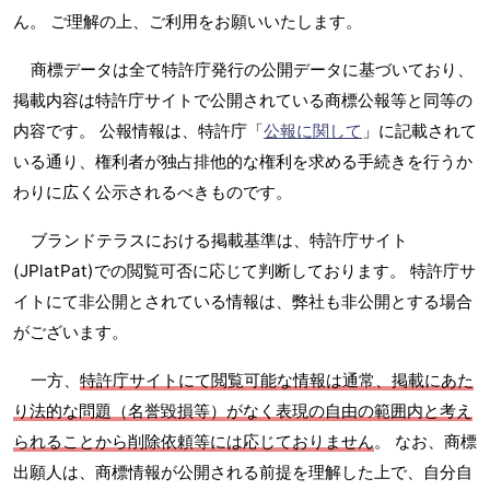
ん。 ご理解の上、ご利用をお願いいたします。
商標データは全て特許庁発行の公開データに基づいており、
掲載内容は特許庁サイトで公開されている商標公報等と同等の
内容です。 公報情報は、特許庁「
公報に関して
」に記載されて
いる通り、権利者が独占排他的な権利を求める手続きを行うか
わりに広く公示されるべきものです。
ブランドテラスにおける掲載基準は、特許庁サイト
(JPlatPat)での閲覧可否に応じて判断しております。 特許庁サ
イトにて非公開とされている情報は、弊社も非公開とする場合
がございます。
一方、
特許庁サイトにて閲覧可能な情報は通常、掲載にあた
り法的な問題（名誉毀損等）がなく表現の自由の範囲内と考え
られることから削除依頼等には応じておりません
。 なお、商標
出願人は、商標情報が公開される前提を理解した上で、自分自