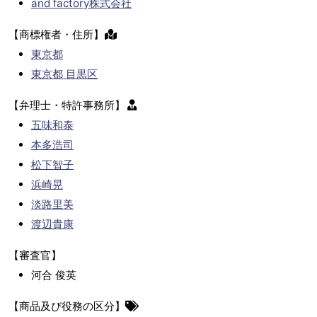
and factory株式会社
【商標権者・住所】
東京都
東京都 目黒区
【弁理士・特許事務所】
五味和泰
本多浩司
松下智子
浜崎晃
淡路里美
渡辺貴康
【審査官】
河合 俊英
【商品及び役務の区分】