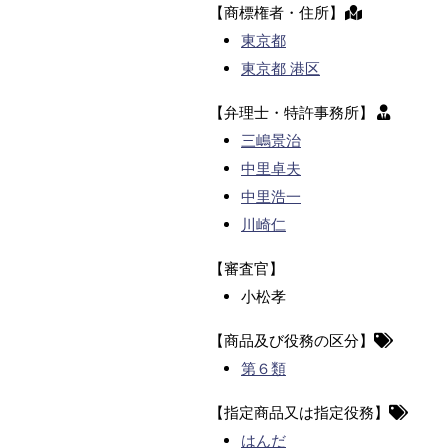
【商標権者・住所】
東京都
東京都 港区
【弁理士・特許事務所】
三嶋景治
中里卓夫
中里浩一
川崎仁
【審査官】
小松孝
【商品及び役務の区分】
第６類
【指定商品又は指定役務】
はんだ