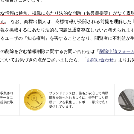
能な情報は通常、掲載にあたり法的な問題（名誉毀損等）がなく表
せん
。 なお、商標出願人は、商標情報が公開される前提を理解した
報を掲載するにあたり法的な問題は通常存在しないと考えられます
するユーザの『知る権利』を害することとなり、閲覧者に不利益が
等の削除を含む情報削除に関するお問い合わせは「
削除申請フォー
についてお気づきの点がございましたら、「
お問い合わせ
」よりお
り収集され
ブランドテラスは、誰もが安心して商標
標データに
情報を調べられるように、特許庁より商
の提供に取
標データを収集し、レポート形式で広く
提供しています。