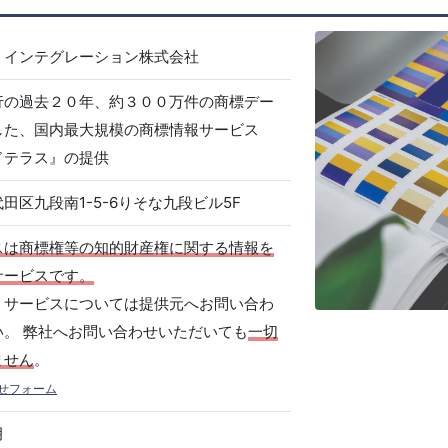
・インテグレーション株式会社
行の過去２０年、約３００万件の商標デー
した、国内最大規模の商標情報サービス
ドテラス』の提供
田区九段南1-5-6りそな九段ビル5F
スは商標権等の知的財産権に関する情報を
サービスです。
、サービスについては提供元へお問い合わ
い。 弊社へお問い合わせいただいても
一切
ません
。
せフォーム
月