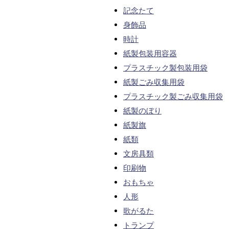
記念たて
身飾品
時計
紙製包装用容器
プラスチック製包装用袋
紙製ごみ収集用袋
プラスチック製ごみ収集用袋
紙製のぼり
紙製旗
紙類
文房具類
印刷物
おもちゃ
人形
歌がるた
トランプ