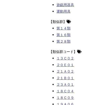
遊戯用器具
運動用具
【類似群】
第１４類
第１６類
第２８類
【類似群コード】
１３Ｃ０２
２０Ｅ０１
２１Ａ０２
２１Ｂ０１
２３Ａ０１
１８Ｃ０４
１８Ｃ０９
１９Ａ０６