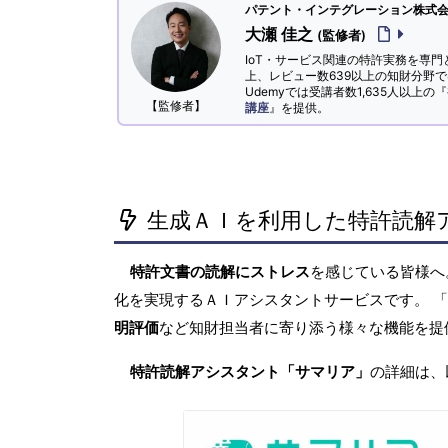
パテント・インテグレーション株式会社
大瀬 佳之
(監修者)
IoT・サービス関連の特許実務を専門
上、レビュー数639以上の知財分野
Udemyでは受講者数1,635人以上の『
【監修者】
講座
』を提供。
生成ＡＩを利用した特許読解
特許文書の読解にストレス
を感じている皆様
化を実現するＡＩアシスタントサービスです。 
明評価
など知財担当者に寄り添う様々な機能を提
特許読解アシスタント「サマリア」
の詳細は、