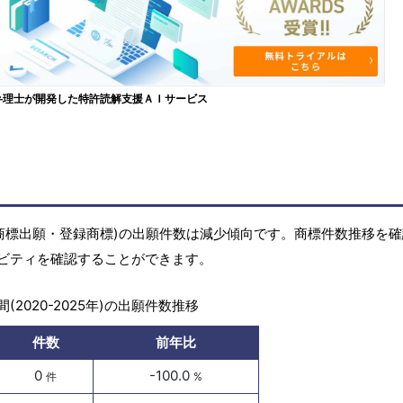
弁理士が開発した特許読解支援ＡＩサービス
商標(商標出願・登録商標)の出願件数は減少傾向です。商標件数推移を
ビティを確認することができます。
(2020-2025年)の出願件数推移
件数
前年比
0
-100.0
件
%