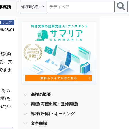
称呼(呼称)
事務所
シェア
/08/01
標(商
標)、文
できま
がある
商標の概要
標)を
商標(商標出願・登録商標)
れてい
称呼(呼称)・ネーミング
文字商標