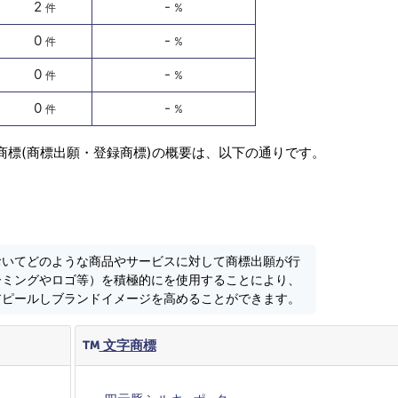
2
-
件
%
0
-
件
%
0
-
件
%
0
-
件
%
商標(商標出願・登録商標)の概要は、以下の通りです。
おいてどのような商品やサービスに対して商標出願が行
ーミングやロゴ等）を積極的にを使用することにより、
アピールしブランドイメージを高めることができます。
文字商標