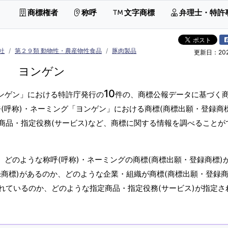
商標権者
称呼
文字商標
弁理士・特許
社
第２９類 動物性・農産物性食品
豚肉製品
更新日：2026
ヨンゲン
10
ヨンゲン」における特許庁発行の
件の、商標公報データに基づく商
(呼称)・ネーミング「ヨンゲン」における商標(商標出願・登録商
商品・指定役務(サービス)など、商標に関する情報を調べることが
、どのような称呼(呼称)・ネーミングの商標(商標出願・登録商標)
商標)があるのか、どのような企業・組織が商標(商標出願・登録商
れているのか、どのような指定商品・指定役務(サービス)が指定さ