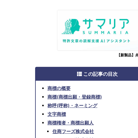
【新製品】
この記事の目次
商標の概要
商標(商標出願・登録商標)
称呼(呼称)・ネーミング
文字商標
商標権者・商標出願人
住商フーズ株式会社