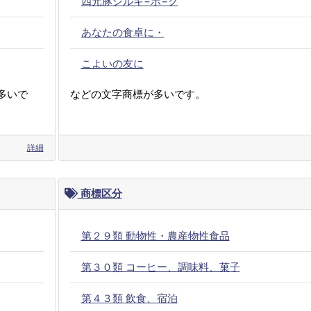
四元豚シルキ−ポ−ク
あなたの食卓に・
こよいの友に
多いで
などの文字商標が多いです。
詳細
商標区分
第２９類 動物性・農産物性食品
第３０類 コーヒー、調味料、菓子
第４３類 飲食、宿泊