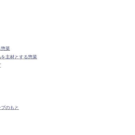
る惣菜
品を主材とする惣菜
グ
ープのもと