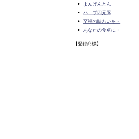
よんげんとん
ハ－ブ四元豚
至福の味わいを・
あなたの食卓に・
【登録商標】