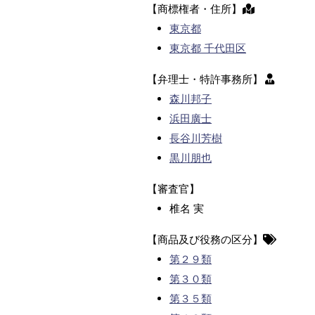
【商標権者・住所】
東京都
東京都 千代田区
【弁理士・特許事務所】
森川邦子
浜田廣士
長谷川芳樹
黒川朋也
【審査官】
椎名 実
【商品及び役務の区分】
第２９類
第３０類
第３５類