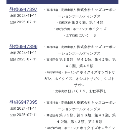
登録6947397
・
株式会社キッズコーポレ
商標権者・商標出願人
2024-11-11
ーションホールディングス
出願
2025-07-11
・
第３６類、第４４類
登録
商標区分
・
ホイクイズ
称呼(呼称)・ネーミング
・
ほいくＩＳ
文字商標
登録6947396
・
株式会社キッズコーポレ
商標権者・商標出願人
2024-11-11
ーションホールディングス
出願
2025-07-11
・
第３５類、第４１類、第４２類、第
登録
商標区分
４３類、第４５類
・
ホイクイズオシゴトサ
称呼(呼称)・ネーミング
ガシ、ホイクイズ、オシゴトサガシ、シゴト
サガシ
・
ほいくＩＳ、お仕事探し
文字商標
登録6947395
・
株式会社キッズコーポレ
商標権者・商標出願人
2024-11-11
ーションホールディングス
出願
2025-07-11
・
第３５類、第３６類、第４１類、第
登録
商標区分
４２類、第４３類、第４５類
・
ホイクイズオンライン
称呼(呼称)・ネーミング