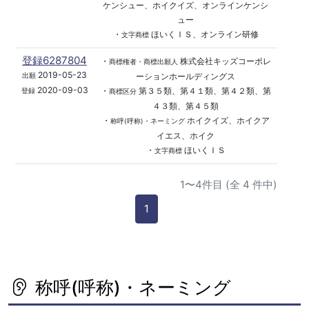
ケンシュー、ホイクイズ、オンラインケンシ
ュー
・
ほいくＩＳ、オンライン研修
文字商標
登録6287804
・
株式会社キッズコーポレ
商標権者・商標出願人
2019-05-23
ーションホールディングス
出願
2020-09-03
・
第３５類、第４１類、第４２類、第
登録
商標区分
４３類、第４５類
・
ホイクイズ、ホイクア
称呼(呼称)・ネーミング
イエス、ホイク
・
ほいくＩＳ
文字商標
1〜4件目 (全 4 件中)
1
称呼(呼称)・ネーミング