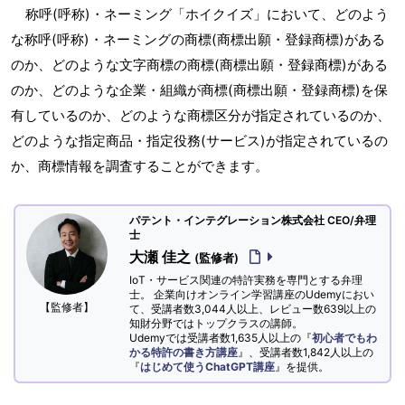
称呼(呼称)・ネーミング「ホイクイズ」において、どのよう
な称呼(呼称)・ネーミングの商標(商標出願・登録商標)がある
のか、どのような文字商標の商標(商標出願・登録商標)がある
のか、どのような企業・組織が商標(商標出願・登録商標)を保
有しているのか、どのような商標区分が指定されているのか、
どのような指定商品・指定役務(サービス)が指定されているの
か、商標情報を調査することができます。
パテント・インテグレーション株式会社 CEO/弁理
士
大瀬 佳之
(監修者)
IoT・サービス関連の特許実務を専門とする弁理
士。 企業向けオンライン学習講座のUdemyにおい
【監修者】
て、受講者数3,044人以上、レビュー数639以上の
知財分野ではトップクラスの講師。
Udemyでは受講者数1,635人以上の『
初心者でもわ
かる特許の書き方講座
』、受講者数1,842人以上の
『
はじめて使うChatGPT講座
』を提供。