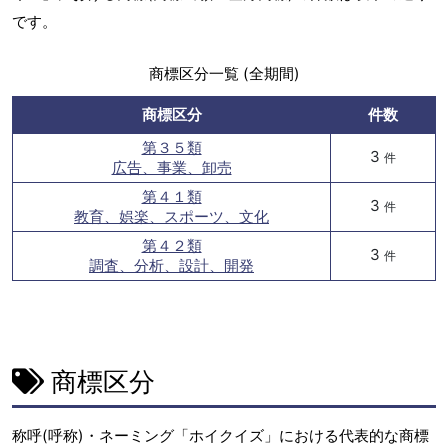
です。
商標区分一覧 (全期間)
商標区分
件数
第３５類
3
件
広告、事業、卸売
第４１類
3
件
教育、娯楽、スポーツ、文化
第４２類
3
件
調査、分析、設計、開発
商標区分
称呼(呼称)・ネーミング「ホイクイズ」における代表的な商標