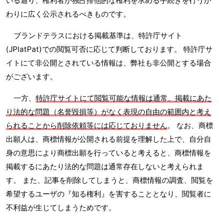
いる通り、権利者が独占排他的な権利を求める手続きを行うか
わりに広く公示されるべきものです。
ブランドテラスにおける掲載基準は、特許庁サイト
(JPlatPat)での閲覧可否に応じて判断しております。 特許庁サ
イトにて非公開とされている情報は、弊社も非公開とする場合
がございます。
一方、
特許庁サイトにて閲覧可能な情報は通常、掲載にあた
り法的な問題（名誉毀損等）がなく表現の自由の範囲内と考え
られることから削除依頼等には応じておりません
。 なお、商標
出願人は、商標情報が公開される前提を理解した上で、自分自
身の意思により商標出願を行っていると考えると、商標情報を
掲載するにあたり法的な問題は通常存在しないと考えられま
す。 また、記事を削除してしまうと、商標情報の調査、閲覧を
希望するユーザの『知る権利』を害することとなり、閲覧者に
不利益が生じてしまうためです。