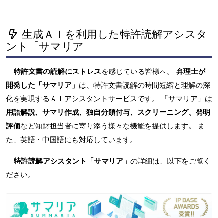
生成ＡＩを利用した特許読解アシスタ
ント「サマリア」
特許文書の読解にストレス
を感じている皆様へ。
弁理士が
開発した「サマリア」
は、特許文書読解の時間短縮と理解の深
化を実現するＡＩアシスタントサービスです。 「サマリア」は
用語解説、サマリ作成、独自分類付与、スクリーニング、発明
評価
など知財担当者に寄り添う様々な機能を提供します。 ま
た、英語・中国語にも対応しています。
特許読解アシスタント「サマリア」
の詳細は、以下をご覧く
ださい。