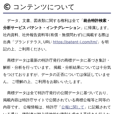
コンテンツについて
データ、文書、図表類に関する権利は全て「
統合特許検索・
分析サービス パテント・インテグレーション
」に帰属します。
社内資料、社外報告資料等(有償・無償問わず)に掲載する際は
出典「ブランドテラス, URL:
https://patent-i.com/tm/
」を明
記の上、ご利用ください。
商標データは最新の特許庁発行の商標データに基づき集計・
解析・分析を行っています。 掲載・分析結果については十分気
をつけておりますが、データの正否については保証していませ
ん。 ご理解の上、ご利用をお願いいたします。
商標データは全て特許庁発行の公開データに基づいており、
掲載内容は特許庁サイトで公開されている商標公報等と同等の
内容です。 公報情報は、特許庁「
公報に関して
」に記載されて