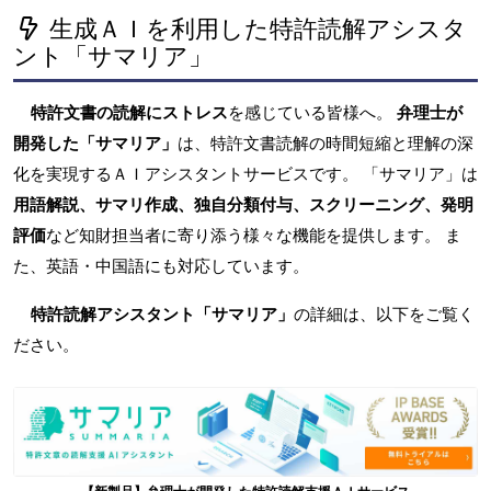
生成ＡＩを利用した特許読解アシスタ
ント「サマリア」
特許文書の読解にストレス
を感じている皆様へ。
弁理士が
開発した「サマリア」
は、特許文書読解の時間短縮と理解の深
化を実現するＡＩアシスタントサービスです。 「サマリア」は
用語解説、サマリ作成、独自分類付与、スクリーニング、発明
評価
など知財担当者に寄り添う様々な機能を提供します。 ま
た、英語・中国語にも対応しています。
特許読解アシスタント「サマリア」
の詳細は、以下をご覧く
ださい。