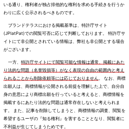
いる通り、権利者が独占排他的な権利を求める手続きを行うか
わりに広く公示されるべきものです。
ブランドテラスにおける掲載基準は、特許庁サイト
(JPlatPat)での閲覧可否に応じて判断しております。 特許庁サ
イトにて非公開とされている情報は、弊社も非公開とする場合
がございます。
一方、
特許庁サイトにて閲覧可能な情報は通常、掲載にあた
り法的な問題（名誉毀損等）がなく表現の自由の範囲内と考え
られることから削除依頼等には応じておりません
。 なお、商標
出願人は、商標情報が公開される前提を理解した上で、自分自
身の意思により商標出願を行っていると考えると、商標情報を
掲載するにあたり法的な問題は通常存在しないと考えられま
す。 また、記事を削除してしまうと、商標情報の調査、閲覧を
希望するユーザの『知る権利』を害することとなり、閲覧者に
不利益が生じてしまうためです。