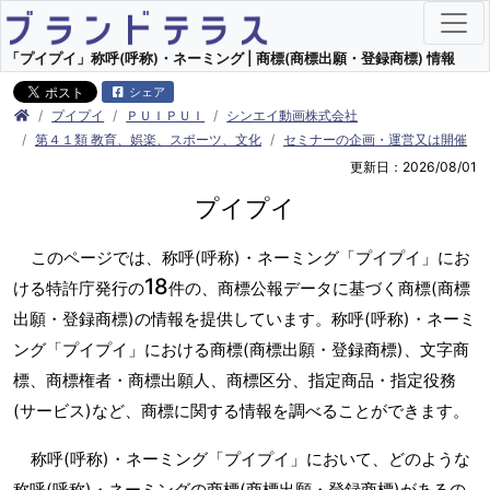
「プイプイ」称呼(呼称)・ネーミング | 商標(商標出願・登録商標) 情報
シェア
プイプイ
ＰＵＩＰＵＩ
シンエイ動画株式会社
第４１類 教育、娯楽、スポーツ、文化
セミナーの企画・運営又は開催
更新日：2026/08/01
プイプイ
このページでは、称呼(呼称)・ネーミング「プイプイ」にお
18
ける特許庁発行の
件の、商標公報データに基づく商標(商標
出願・登録商標)の情報を提供しています。称呼(呼称)・ネーミ
ング「プイプイ」における商標(商標出願・登録商標)、文字商
標、商標権者・商標出願人、商標区分、指定商品・指定役務
(サービス)など、商標に関する情報を調べることができます。
称呼(呼称)・ネーミング「プイプイ」において、どのような
称呼(呼称)・ネーミングの商標(商標出願・登録商標)があるの