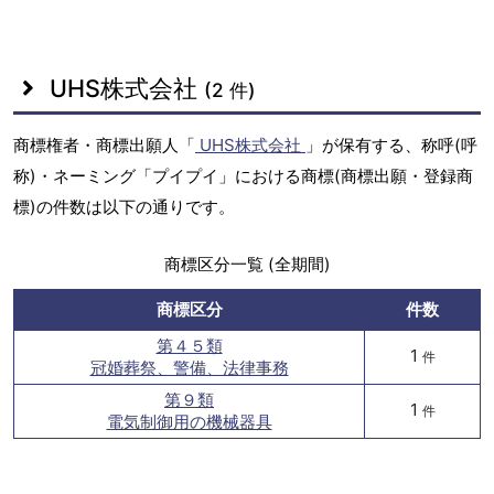
UHS株式会社
(2 件)
商標権者・商標出願人「
UHS株式会社
」が保有する、称呼(呼
称)・ネーミング「プイプイ」における商標(商標出願・登録商
標)の件数は以下の通りです。
商標区分一覧 (全期間)
商標区分
件数
第４５類
1
件
冠婚葬祭、警備、法律事務
第９類
1
件
電気制御用の機械器具