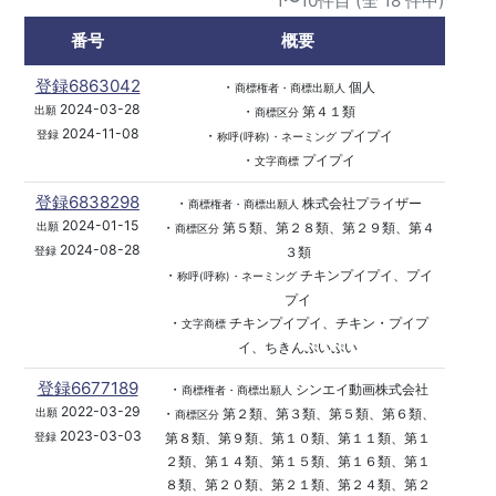
1〜10件目 (全 18 件中)
番号
概要
登録6863042
・
個人
商標権者・商標出願人
2024-03-28
・
第４１類
出願
商標区分
2024-11-08
・
プイプイ
登録
称呼(呼称)・ネーミング
・
プイプイ
文字商標
登録6838298
・
株式会社プライザー
商標権者・商標出願人
2024-01-15
・
第５類、第２８類、第２９類、第４
出願
商標区分
2024-08-28
３類
登録
・
チキンプイプイ、プイ
称呼(呼称)・ネーミング
プイ
・
チキンプイプイ、チキン・プイプ
文字商標
イ、ちきんぷいぷい
登録6677189
・
シンエイ動画株式会社
商標権者・商標出願人
2022-03-29
・
第２類、第３類、第５類、第６類、
出願
商標区分
2023-03-03
第８類、第９類、第１０類、第１１類、第１
登録
２類、第１４類、第１５類、第１６類、第１
８類、第２０類、第２１類、第２４類、第２