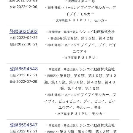
2022-03-09
・
第４１類
出願
商標区分
2022-12-09
・
プイプイモルカー、プ
登録
称呼(呼称)・ネーミング
イプイ、モルカー
・
ＰＵＩＰＵＩ、モルカ－
文字商標
登録6630663
・
シンエイ動画株式会社
商標権者・商標出願人
2022-02-22
・
第２８類、第３５類、第４２類
出願
商標区分
2022-10-21
・
プイプイ、プイ、ピイ
登録
称呼(呼称)・ネーミング
ユウアイ
・
ＰＵＩＰＵＩ
文字商標
登録6594548
・
シンエイ動画株式会社
商標権者・商標出願人
2022-02-21
・
第５類、第９類、第１０類、第１２
出願
商標区分
2022-07-29
類、第１５類、第３６類、第４２類、第４３
登録
類、第４４類、第４５類
・
プイプイモルカー、プ
称呼(呼称)・ネーミング
イプイ、ピュイピュイ、プイ、ピュイ、ピイ
ユウアイ、モルカー、モル
・
ＰＵＩＰＵＩモルカ－
文字商標
登録6594547
・
シンエイ動画株式会社
商標権者・商標出願人
2022-02-21
・
第３６類、第４２類、第４３類、第
出願
商標区分