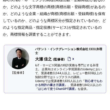
か、どのような文字商標の商標(商標出願・登録商標)があるの
か、どのような企業・組織が商標(商標出願・登録商標)を保有
しているのか、どのような商標区分が指定されているのか、ど
のような指定商品・指定役務(サービス)が指定されているの
か、商標情報を調査することができます。
パテント・インテグレーション株式会社 CEO/弁理
士
大瀬 佳之
(監修者)
IoT・サービス関連の特許実務を専門とする弁理
士。 企業向けオンライン学習講座のUdemyにおい
【監修者】
て、受講者数3,044人以上、レビュー数639以上の
知財分野ではトップクラスの講師。
Udemyでは受講者数1,635人以上の『
初心者でもわ
かる特許の書き方講座
』、受講者数1,842人以上の
『
はじめて使うChatGPT講座
』を提供。