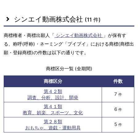
シンエイ動画株式会社
(11 件)
商標権者・商標出願人「
シンエイ動画株式会社
」が保有す
る、称呼(呼称)・ネーミング「プイプイ」における商標(商標出
願・登録商標)の件数は以下の通りです。
商標区分一覧 (全期間)
商標区分
件数
第４２類
7
件
調査、分析、設計、開発
第４１類
6
件
教育、娯楽、スポーツ、文化
第２８類
5
件
おもちゃ、遊戯・運動用具