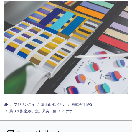
フジサンスイ
富士山水バナナ
株式会社IWS
第３１類 穀物、魚、果実、種
バナナ