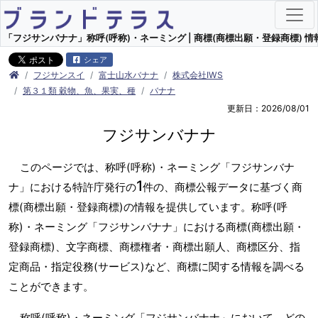
「フジサンバナナ」称呼(呼称)・ネーミング | 商標(商標出願・登録商標) 情
シェア
フジサンスイ
富士山水バナナ
株式会社IWS
第３１類 穀物、魚、果実、種
バナナ
更新日：2026/08/01
フジサンバナナ
このページでは、称呼(呼称)・ネーミング「フジサンバナ
1
ナ」における特許庁発行の
件の、商標公報データに基づく商
標(商標出願・登録商標)の情報を提供しています。称呼(呼
称)・ネーミング「フジサンバナナ」における商標(商標出願・
登録商標)、文字商標、商標権者・商標出願人、商標区分、指
定商品・指定役務(サービス)など、商標に関する情報を調べる
ことができます。
称呼(呼称)・ネーミング「フジサンバナナ」において、どの