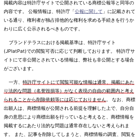
掲載内容は特許庁サイトで公開されている商標公報等と同等の
内容です。 公報情報は、特許庁「
公報に関して
」に記載されて
いる通り、権利者が独占排他的な権利を求める手続きを行うか
わりに広く公示されるべきものです。
ブランドテラスにおける掲載基準は、特許庁サイト
(JPlatPat)での閲覧可否に応じて判断しております。 特許庁サ
イトにて非公開とされている情報は、弊社も非公開とする場合
がございます。
一方、
特許庁サイトにて閲覧可能な情報は通常、掲載にあた
り法的な問題（名誉毀損等）がなく表現の自由の範囲内と考え
られることから削除依頼等には応じておりません
。 なお、商標
出願人は、商標情報が公開される前提を理解した上で、自分自
身の意思により商標出願を行っていると考えると、商標情報を
掲載するにあたり法的な問題は通常存在しないと考えられま
す。 また、記事を削除してしまうと、商標情報の調査、閲覧を