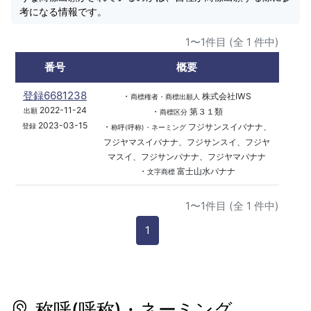
考になる情報です。
1〜1件目 (全 1 件中)
番号
概要
登録6681238
・
株式会社IWS
商標権者・商標出願人
2022-11-24
・
第３１類
出願
商標区分
2023-03-15
・
フジサンスイバナナ、
登録
称呼(呼称)・ネーミング
フジヤマスイバナナ、フジサンスイ、フジヤ
マスイ、フジサンバナナ、フジヤマバナナ
・
富士山水バナナ
文字商標
1〜1件目 (全 1 件中)
1
称呼(呼称)・ネーミング