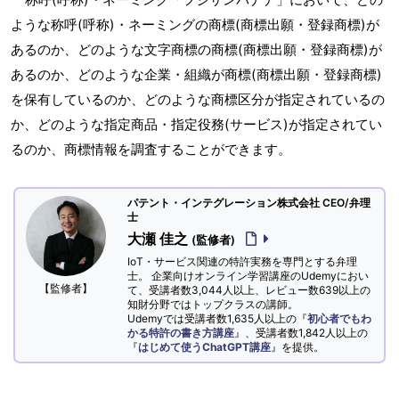
ような称呼(呼称)・ネーミングの商標(商標出願・登録商標)が
あるのか、どのような文字商標の商標(商標出願・登録商標)が
あるのか、どのような企業・組織が商標(商標出願・登録商標)
を保有しているのか、どのような商標区分が指定されているの
か、どのような指定商品・指定役務(サービス)が指定されてい
るのか、商標情報を調査することができます。
パテント・インテグレーション株式会社 CEO/弁理
士
大瀬 佳之
(監修者)
IoT・サービス関連の特許実務を専門とする弁理
士。 企業向けオンライン学習講座のUdemyにおい
【監修者】
て、受講者数3,044人以上、レビュー数639以上の
知財分野ではトップクラスの講師。
Udemyでは受講者数1,635人以上の『
初心者でもわ
かる特許の書き方講座
』、受講者数1,842人以上の
『
はじめて使うChatGPT講座
』を提供。