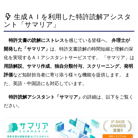
生成ＡＩを利用した特許読解アシスタ
ント「サマリア」
特許文書の読解にストレス
を感じている皆様へ。
弁理士が
開発した「サマリア」
は、特許文書読解の時間短縮と理解の深
化を実現するＡＩアシスタントサービスです。 「サマリア」は
用語解説、サマリ作成、独自分類付与、スクリーニング、発明
評価
など知財担当者に寄り添う様々な機能を提供します。 ま
た、英語・中国語にも対応しています。
特許読解アシスタント「サマリア」
の詳細は、以下をご覧く
ださい。