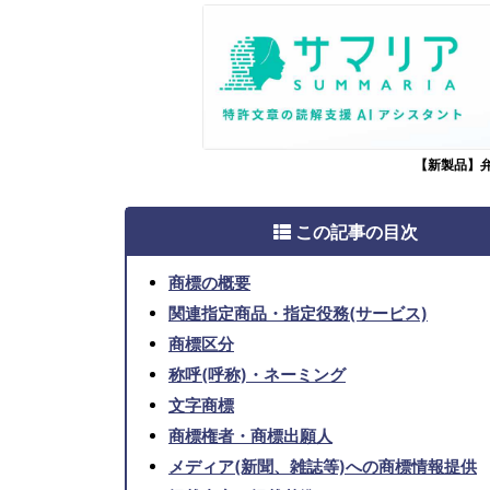
【新製品】
この記事の目次
商標の概要
関連指定商品・指定役務(サービス)
商標区分
称呼(呼称)・ネーミング
文字商標
商標権者・商標出願人
メディア(新聞、雑誌等)への商標情報提供