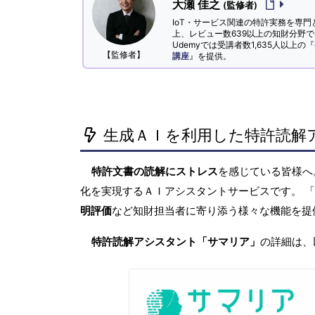
大瀬 佳之
(監修者)
IoT・サービス関連の特許実務を専門
上、レビュー数639以上の知財分野
Udemyでは受講者数1,635人以上の『
【監修者】
講座
』を提供。
生成ＡＩを利用した特許読解
特許文書の読解にストレス
を感じている皆様
化を実現するＡＩアシスタントサービスです。 
明評価
など知財担当者に寄り添う様々な機能を提
特許読解アシスタント「サマリア」
の詳細は、