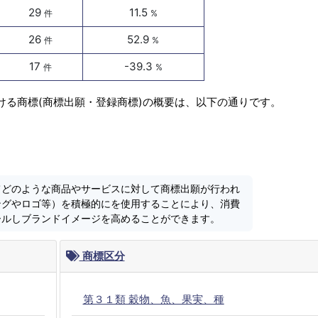
29
11.5
件
%
26
52.9
件
%
17
-39.3
件
%
ける商標(商標出願・登録商標)の概要は、以下の通りです。
てどのような商品やサービスに対して商標出願が行われ
ングやロゴ等）を積極的にを使用することにより、消費
ールしブランドイメージを高めることができます。
商標区分
第３１類 穀物、魚、果実、種