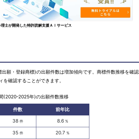
弁理士が開発した特許読解支援ＡＩサービス
標(商標出願・登録商標)の出願件数は増加傾向です。商標件数推移を確
ィを確認することができます。
(2020-2025年)の出願件数推移
件数
前年比
38
8.6
件
%
35
20.7
件
%