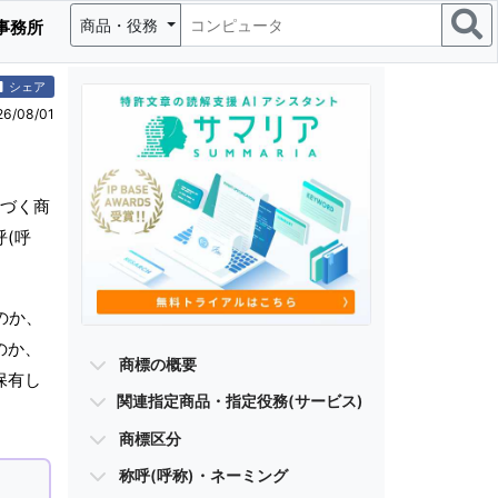
商品・役務
事務所
シェア
/08/01
づく商
(呼
のか、
のか、
商標の概要
保有し
関連指定商品・指定役務(サービス)
商標区分
称呼(呼称)・ネーミング