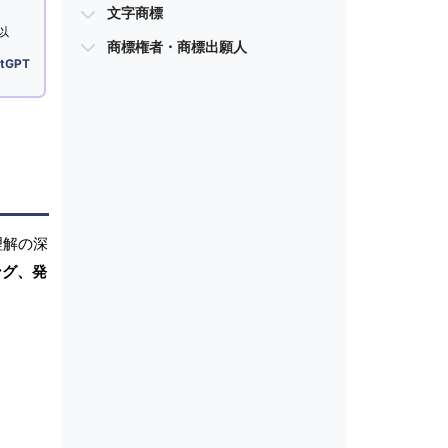
文字商標
以
商標権者・商標出願人
tGPT
理解の深
ング、発