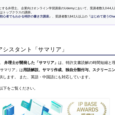
とする弁理士。 企業向けオンライン学習講座のUdemyにおいて、受講者数3,044人
ではトップクラスの講師。
初心者でもわかる特許の書き方講座
』、受講者数1,842人以上の『
はじめて使うCha
アシスタント「サマリア」
へ。
弁理士が開発した「サマリア」
は、特許文書読解の時間短縮と
「サマリア」は
用語解説、サマリ作成、独自分類付与、スクリーニ
供します。 また、英語・中国語にも対応しています。
以下をご覧ください。