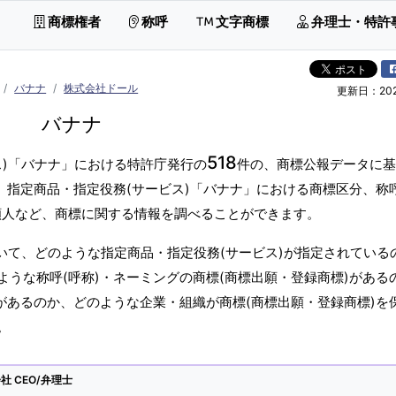
商標権者
称呼
文字商標
弁理士・特許
バナナ
株式会社ドール
更新日：2026
バナナ
518
ス)「バナナ」における特許庁発行の
件の、商標公報データに基
。指定商品・指定役務(サービス)「バナナ」における商標区分、称呼
願人など、商標に関する情報を調べることができます。
いて、どのような指定商品・指定役務(サービス)が指定されている
うな称呼(呼称)・ネーミングの商標(商標出願・登録商標)がある
があるのか、どのような企業・組織が商標(商標出願・登録商標)を
。
 CEO/弁理士