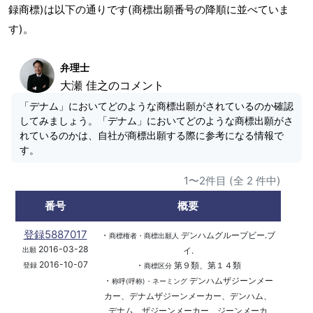
録商標)は以下の通りです(商標出願番号の降順に並べていま
す)。
弁理士
大瀬 佳之のコメント
「デナム」においてどのような商標出願がされているのか確認
してみましょう。「デナム」においてどのような商標出願がさ
れているのかは、自社が商標出願する際に参考になる情報で
す。
1〜2件目 (全 2 件中)
番号
概要
登録5887017
・
デンハムグループビー.ブ
商標権者・商標出願人
2016-03-28
イ.
出願
2016-10-07
・
第９類、第１４類
登録
商標区分
・
デンハムザジーンメー
称呼(呼称)・ネーミング
カー、デナムザジーンメーカー、デンハム、
デナム、ザジーンメーカー、ジーンメーカ