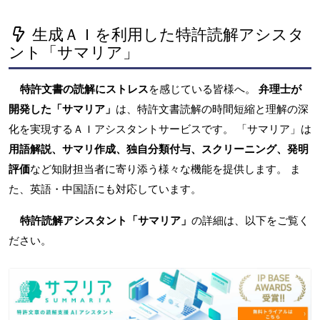
生成ＡＩを利用した特許読解アシスタ
ント「サマリア」
特許文書の読解にストレス
を感じている皆様へ。
弁理士が
開発した「サマリア」
は、特許文書読解の時間短縮と理解の深
化を実現するＡＩアシスタントサービスです。 「サマリア」は
用語解説、サマリ作成、独自分類付与、スクリーニング、発明
評価
など知財担当者に寄り添う様々な機能を提供します。 ま
た、英語・中国語にも対応しています。
特許読解アシスタント「サマリア」
の詳細は、以下をご覧く
ださい。