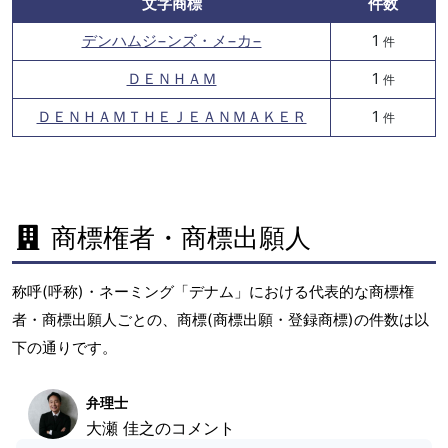
文字商標
件数
デンハムジ−ンズ・メ−カ−
1
件
ＤＥＮＨＡＭ
1
件
ＤＥＮＨＡＭＴＨＥＪＥＡＮＭＡＫＥＲ
1
件
商標権者・商標出願人
称呼(呼称)・ネーミング「デナム」における代表的な商標権
者・商標出願人ごとの、商標(商標出願・登録商標)の件数は以
下の通りです。
弁理士
大瀬 佳之のコメント