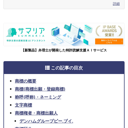
詳細
【新製品】弁理士が開発した特許読解支援ＡＩサービス
この記事の目次
商標の概要
商標(商標出願・登録商標)
称呼(呼称)・ネーミング
文字商標
商標権者・商標出願人
デンハムグループビー.ブイ.