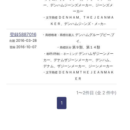
ー、デンハムジーンズメーカー、ジーンズメ
ーカー
・
ＤＥＮＨＡＭ、ＴＨＥＪＥＡＮＭＡ
文字商標
ＫＥＲ、デンハムジ−ンズ・メ−カ−
登録5887016
・
デンハムグループビー.ブ
商標権者・商標出願人
2016-03-28
イ.
出願
2016-10-07
・
第９類、第１４類
登録
商標区分
・
デンハムザジーンメー
称呼(呼称)・ネーミング
カー、デナムザジーンメーカー、デンハム、
デナム、ザジーンメーカー、ジーンメーカー
・
ＤＥＮＨＡＭＴＨＥＪＥＡＮＭＡＫ
文字商標
ＥＲ
1〜2件目 (全 2 件中)
1