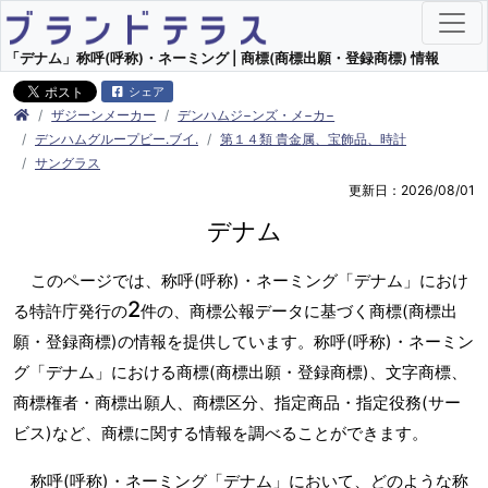
「デナム」称呼(呼称)・ネーミング | 商標(商標出願・登録商標) 情報
シェア
ザジーンメーカー
デンハムジ−ンズ・メ−カ−
デンハムグループビー.ブイ.
第１４類 貴金属、宝飾品、時計
サングラス
更新日：2026/08/01
デナム
このページでは、称呼(呼称)・ネーミング「デナム」におけ
2
る特許庁発行の
件の、商標公報データに基づく商標(商標出
願・登録商標)の情報を提供しています。称呼(呼称)・ネーミン
グ「デナム」における商標(商標出願・登録商標)、文字商標、
商標権者・商標出願人、商標区分、指定商品・指定役務(サー
ビス)など、商標に関する情報を調べることができます。
称呼(呼称)・ネーミング「デナム」において、どのような称