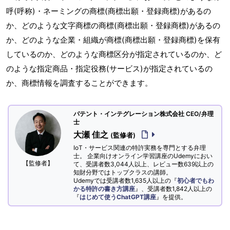
呼(呼称)・ネーミングの商標(商標出願・登録商標)があるの
か、どのような文字商標の商標(商標出願・登録商標)があるの
か、どのような企業・組織が商標(商標出願・登録商標)を保有
しているのか、どのような商標区分が指定されているのか、ど
のような指定商品・指定役務(サービス)が指定されているの
か、商標情報を調査することができます。
パテント・インテグレーション株式会社 CEO/弁理
士
大瀬 佳之
(監修者)
IoT・サービス関連の特許実務を専門とする弁理
士。 企業向けオンライン学習講座のUdemyにおい
【監修者】
て、受講者数3,044人以上、レビュー数639以上の
知財分野ではトップクラスの講師。
Udemyでは受講者数1,635人以上の『
初心者でもわ
かる特許の書き方講座
』、受講者数1,842人以上の
『
はじめて使うChatGPT講座
』を提供。