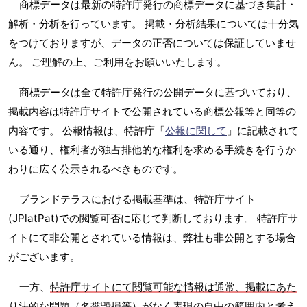
商標データは最新の特許庁発行の商標データに基づき集計・
解析・分析を行っています。 掲載・分析結果については十分気
をつけておりますが、データの正否については保証していませ
ん。 ご理解の上、ご利用をお願いいたします。
商標データは全て特許庁発行の公開データに基づいており、
掲載内容は特許庁サイトで公開されている商標公報等と同等の
内容です。 公報情報は、特許庁「
公報に関して
」に記載されて
いる通り、権利者が独占排他的な権利を求める手続きを行うか
わりに広く公示されるべきものです。
ブランドテラスにおける掲載基準は、特許庁サイト
(JPlatPat)での閲覧可否に応じて判断しております。 特許庁サ
イトにて非公開とされている情報は、弊社も非公開とする場合
がございます。
一方、
特許庁サイトにて閲覧可能な情報は通常、掲載にあた
り法的な問題（名誉毀損等）がなく表現の自由の範囲内と考え