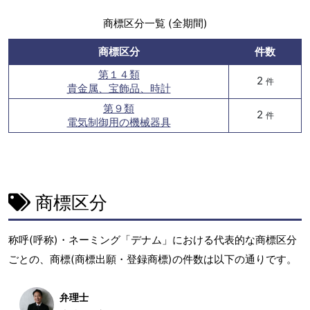
商標区分一覧 (全期間)
商標区分
件数
第１４類
2
件
貴金属、宝飾品、時計
第９類
2
件
電気制御用の機械器具
商標区分
称呼(呼称)・ネーミング「デナム」における代表的な商標区分
ごとの、商標(商標出願・登録商標)の件数は以下の通りです。
弁理士