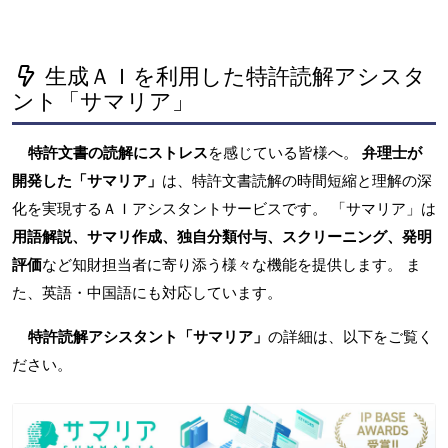
生成ＡＩを利用した特許読解アシスタ
ント「サマリア」
特許文書の読解にストレス
を感じている皆様へ。
弁理士が
開発した「サマリア」
は、特許文書読解の時間短縮と理解の深
化を実現するＡＩアシスタントサービスです。 「サマリア」は
用語解説、サマリ作成、独自分類付与、スクリーニング、発明
評価
など知財担当者に寄り添う様々な機能を提供します。 ま
た、英語・中国語にも対応しています。
特許読解アシスタント「サマリア」
の詳細は、以下をご覧く
ださい。