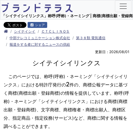
「シイテイシイリンクス」称呼(呼称)・ネーミング | 商標(商標出願・登録商
シェア
シイテイシイ
ＣＴＣＬＩＮＱＳ
中部テレコミュニケーション株式会社
第３８類 電気通信
報道をする者に対するニュースの供給
更新日：2026/08/01
シイテイシイリンクス
このページでは、称呼(呼称)・ネーミング「シイテイシイリ
2
ンクス」における特許庁発行の
件の、商標公報データに基づ
く商標(商標出願・登録商標)の情報を提供しています。称呼(呼
称)・ネーミング「シイテイシイリンクス」における商標(商標
出願・登録商標)、文字商標、商標権者・商標出願人、商標区
分、指定商品・指定役務(サービス)など、商標に関する情報を
調べることができます。