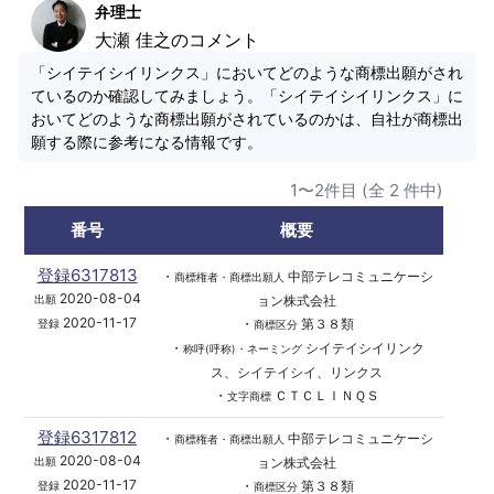
弁理士
大瀬 佳之のコメント
「シイテイシイリンクス」においてどのような商標出願がされ
ているのか確認してみましょう。「シイテイシイリンクス」に
おいてどのような商標出願がされているのかは、自社が商標出
願する際に参考になる情報です。
1〜2件目 (全 2 件中)
番号
概要
登録6317813
・
中部テレコミュニケーシ
商標権者・商標出願人
2020-08-04
ョン株式会社
出願
2020-11-17
・
第３８類
登録
商標区分
・
シイテイシイリンク
称呼(呼称)・ネーミング
ス、シイテイシイ、リンクス
・
ＣＴＣＬＩＮＱＳ
文字商標
登録6317812
・
中部テレコミュニケーシ
商標権者・商標出願人
2020-08-04
ョン株式会社
出願
2020-11-17
・
第３８類
登録
商標区分