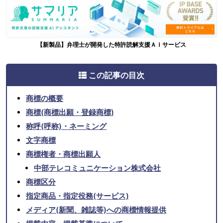
【新製品】弁理士が開発した特許読解支援ＡＩサービス
この記事の目次
商標の概要
商標(商標出願・登録商標)
称呼(呼称)・ネーミング
文字商標
商標権者・商標出願人
中部テレコミュニケーション株式会社
商標区分
指定商品・指定役務(サービス)
メディア(新聞、雑誌等)への商標情報提供