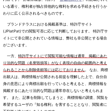
いる通り、権利者が独占排他的な権利を求める手続きを行うか
わりに広く公示されるべきものです。
ブランドテラスにおける掲載基準は、特許庁サイト
(JPlatPat)での閲覧可否に応じて判断しております。 特許庁サ
イトにて非公開とされている情報は、弊社も非公開とする場合
がございます。
一方、
特許庁サイトにて閲覧可能な情報は通常、掲載にあた
り法的な問題（名誉毀損等）がなく表現の自由の範囲内と考え
られることから削除依頼等には応じておりません
。 なお、商標
出願人は、商標情報が公開される前提を理解した上で、自分自
身の意思により商標出願を行っていると考えると、商標情報を
掲載するにあたり法的な問題は通常存在しないと考えられま
す。 また、記事を削除してしまうと、商標情報の調査、閲覧を
希望するユーザの『知る権利』を害することとなり、閲覧者に