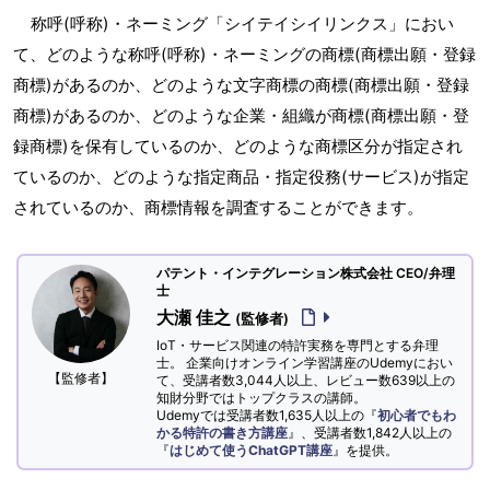
称呼(呼称)・ネーミング「シイテイシイリンクス」におい
て、どのような称呼(呼称)・ネーミングの商標(商標出願・登録
商標)があるのか、どのような文字商標の商標(商標出願・登録
商標)があるのか、どのような企業・組織が商標(商標出願・登
録商標)を保有しているのか、どのような商標区分が指定され
ているのか、どのような指定商品・指定役務(サービス)が指定
されているのか、商標情報を調査することができます。
パテント・インテグレーション株式会社 CEO/弁理
士
大瀬 佳之
(監修者)
IoT・サービス関連の特許実務を専門とする弁理
士。 企業向けオンライン学習講座のUdemyにおい
【監修者】
て、受講者数3,044人以上、レビュー数639以上の
知財分野ではトップクラスの講師。
Udemyでは受講者数1,635人以上の『
初心者でもわ
かる特許の書き方講座
』、受講者数1,842人以上の
『
はじめて使うChatGPT講座
』を提供。