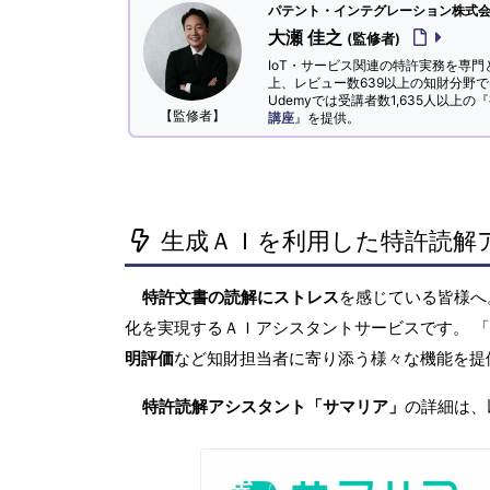
パテント・インテグレーション株式会社
大瀬 佳之
(監修者)
IoT・サービス関連の特許実務を専門
上、レビュー数639以上の知財分野
Udemyでは受講者数1,635人以上の『
【監修者】
講座
』を提供。
生成ＡＩを利用した特許読解
特許文書の読解にストレス
を感じている皆様
化を実現するＡＩアシスタントサービスです。 
明評価
など知財担当者に寄り添う様々な機能を提
特許読解アシスタント「サマリア」
の詳細は、