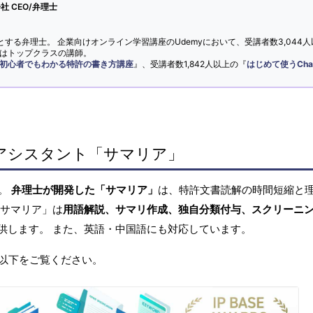
 CEO/弁理士
とする弁理士。 企業向けオンライン学習講座のUdemyにおいて、受講者数3,044人
ではトップクラスの講師。
初心者でもわかる特許の書き方講座
』、受講者数1,842人以上の『
はじめて使うCha
アシスタント「サマリア」
へ。
弁理士が開発した「サマリア」
は、特許文書読解の時間短縮と
「サマリア」は
用語解説、サマリ作成、独自分類付与、スクリーニ
供します。 また、英語・中国語にも対応しています。
以下をご覧ください。