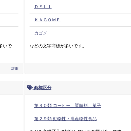
ＤＥＬＩ
ＫＡＧＯＭＥ
カゴメ
多いで
などの文字商標が多いです。
詳細
商標区分
第３０類 コーヒー、調味料、菓子
第２９類 動物性・農産物性食品