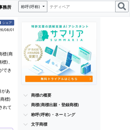
称呼(呼称)
事務所
シェア
/08/01
商標(商
商標)、
ができ
)があ
商標の概要
商標)
商標(商標出願・登録商標)
されて
称呼(呼称)・ネーミング
文字商標