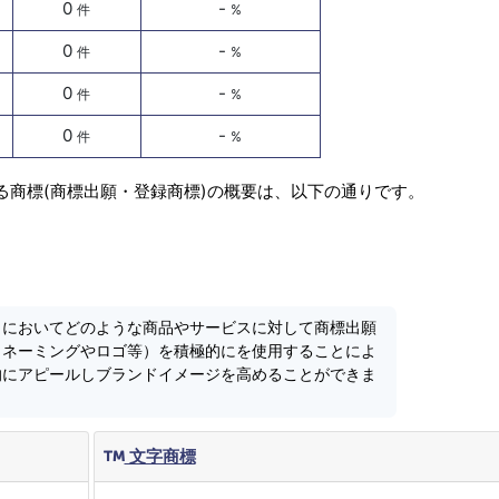
0
-
件
%
0
-
件
%
0
-
件
%
0
-
件
%
る商標(商標出願・登録商標)の概要は、以下の通りです。
」においてどのような商品やサービスに対して商標出願
（ネーミングやロゴ等）を積極的にを使用することによ
的にアピールしブランドイメージを高めることができま
文字商標