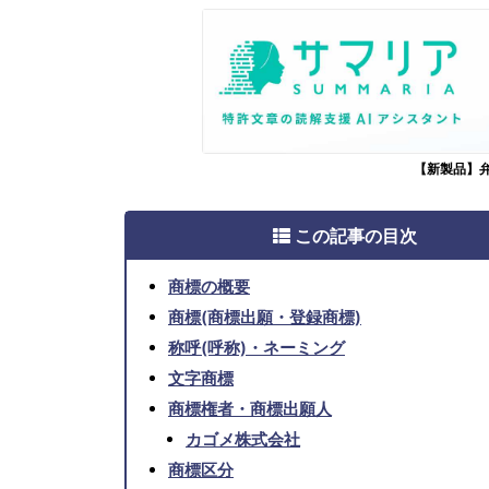
【新製品】
この記事の目次
商標の概要
商標(商標出願・登録商標)
称呼(呼称)・ネーミング
文字商標
商標権者・商標出願人
カゴメ株式会社
商標区分