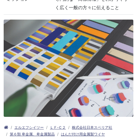
く広く一般の方々に伝えること
エルエフシイツー
ＬＦ‐Ｃ２
株式会社日本スペリア社
第６類 卑金属、卑金属製品
はんだ付け用金属製ワイヤ