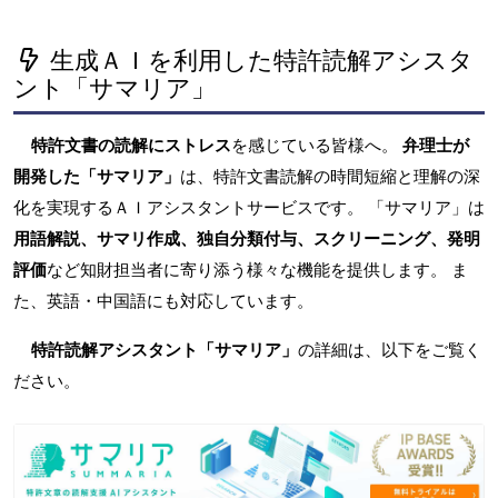
生成ＡＩを利用した特許読解アシスタ
ント「サマリア」
特許文書の読解にストレス
を感じている皆様へ。
弁理士が
開発した「サマリア」
は、特許文書読解の時間短縮と理解の深
化を実現するＡＩアシスタントサービスです。 「サマリア」は
用語解説、サマリ作成、独自分類付与、スクリーニング、発明
評価
など知財担当者に寄り添う様々な機能を提供します。 ま
た、英語・中国語にも対応しています。
特許読解アシスタント「サマリア」
の詳細は、以下をご覧く
ださい。