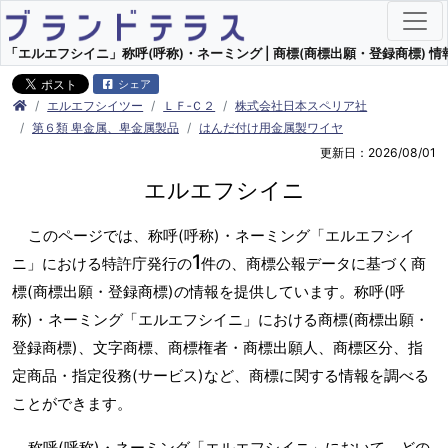
「エルエフシイニ」称呼(呼称)・ネーミング | 商標(商標出願・登録商標) 情
シェア
エルエフシイツー
ＬＦ‐Ｃ２
株式会社日本スペリア社
第６類 卑金属、卑金属製品
はんだ付け用金属製ワイヤ
更新日：2026/08/01
エルエフシイニ
このページでは、称呼(呼称)・ネーミング「エルエフシイ
1
ニ」における特許庁発行の
件の、商標公報データに基づく商
標(商標出願・登録商標)の情報を提供しています。称呼(呼
称)・ネーミング「エルエフシイニ」における商標(商標出願・
登録商標)、文字商標、商標権者・商標出願人、商標区分、指
定商品・指定役務(サービス)など、商標に関する情報を調べる
ことができます。
称呼(呼称)・ネーミング「エルエフシイニ」において、どの