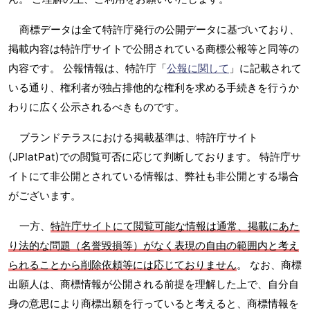
商標データは全て特許庁発行の公開データに基づいており、
掲載内容は特許庁サイトで公開されている商標公報等と同等の
内容です。 公報情報は、特許庁「
公報に関して
」に記載されて
いる通り、権利者が独占排他的な権利を求める手続きを行うか
わりに広く公示されるべきものです。
ブランドテラスにおける掲載基準は、特許庁サイト
(JPlatPat)での閲覧可否に応じて判断しております。 特許庁サ
イトにて非公開とされている情報は、弊社も非公開とする場合
がございます。
一方、
特許庁サイトにて閲覧可能な情報は通常、掲載にあた
り法的な問題（名誉毀損等）がなく表現の自由の範囲内と考え
られることから削除依頼等には応じておりません
。 なお、商標
出願人は、商標情報が公開される前提を理解した上で、自分自
身の意思により商標出願を行っていると考えると、商標情報を