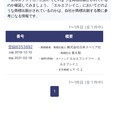
のか確認してみましょう。「エルエフシイニ」においてどのよ
うな商標出願がされているのかは、自社が商標出願する際に参
考になる情報です。
1〜1件目 (全 1 件中)
番号
概要
登録6353692
・
株式会社日本スペリア社
商標権者・商標出願人
2019-12-10
・
第６類
出願
商標区分
2021-02-18
・
エルエフシイツー、エ
登録
称呼(呼称)・ネーミング
ルエフシイニ
・
ＬＦ‐Ｃ２
文字商標
1〜1件目 (全 1 件中)
1