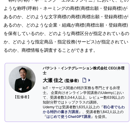
ような称呼(呼称)・ネーミングの商標(商標出願・登録商標)が
あるのか、どのような文字商標の商標(商標出願・登録商標)が
あるのか、どのような企業・組織が商標(商標出願・登録商標)
を保有しているのか、どのような商標区分が指定されているの
か、どのような指定商品・指定役務(サービス)が指定されてい
るのか、商標情報を調査することができます。
パテント・インテグレーション株式会社 CEO/弁理
士
大瀬 佳之
(監修者)
IoT・サービス関連の特許実務を専門とする弁理
士。 企業向けオンライン学習講座のUdemyにおい
【監修者】
て、受講者数3,044人以上、レビュー数639以上の
知財分野ではトップクラスの講師。
Udemyでは受講者数1,635人以上の『
初心者でもわ
かる特許の書き方講座
』、受講者数1,842人以上の
『
はじめて使うChatGPT講座
』を提供。