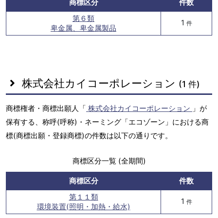
商標区分
件数
第６類
1
件
卑金属、卑金属製品
株式会社カイコーポレーション
(1 件)
商標権者・商標出願人「
株式会社カイコーポレーション
」が
保有する、称呼(呼称)・ネーミング「エコゾーン」における商
標(商標出願・登録商標)の件数は以下の通りです。
商標区分一覧 (全期間)
商標区分
件数
第１１類
1
件
環境装置(照明・加熱・給水)