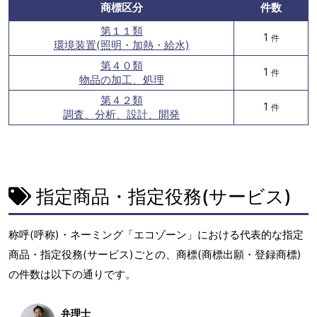
商標区分
件数
第１１類
1
件
環境装置(照明・加熱・給水)
第４０類
1
件
物品の加工、処理
第４２類
1
件
調査、分析、設計、開発
指定商品・指定役務(サービス)
称呼(呼称)・ネーミング「エコゾーン」における代表的な指定
商品・指定役務(サービス)ごとの、商標(商標出願・登録商標)
の件数は以下の通りです。
弁理士