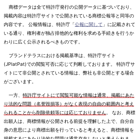
商標データは全て特許庁発行の公開データに基づいており、
掲載内容は特許庁サイトで公開されている商標公報等と同等の
内容です。 公報情報は、特許庁「
公報に関して
」に記載されて
いる通り、権利者が独占排他的な権利を求める手続きを行うか
わりに広く公示されるべきものです。
ブランドテラスにおける掲載基準は、特許庁サイト
(JPlatPat)での閲覧可否に応じて判断しております。 特許庁サ
イトにて非公開とされている情報は、弊社も非公開とする場合
がございます。
一方、
特許庁サイトにて閲覧可能な情報は通常、掲載にあた
り法的な問題（名誉毀損等）がなく表現の自由の範囲内と考え
られることから削除依頼等には応じておりません
。 なお、商標
出願人は、商標情報が公開される前提を理解した上で、自分自
身の意思により商標出願を行っていると考えると、商標情報を
掲載するにあたり法的な問題は通常存在しないと考えられま