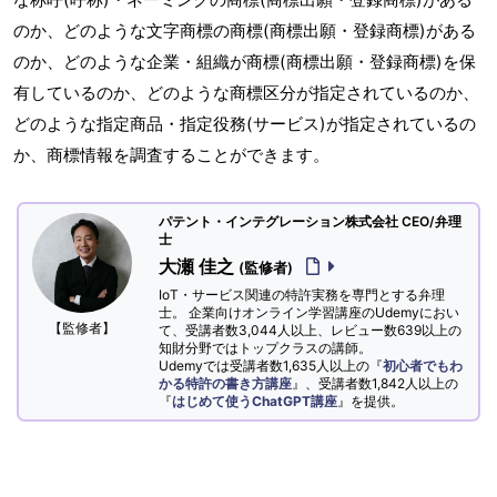
のか、どのような文字商標の商標(商標出願・登録商標)がある
のか、どのような企業・組織が商標(商標出願・登録商標)を保
有しているのか、どのような商標区分が指定されているのか、
どのような指定商品・指定役務(サービス)が指定されているの
か、商標情報を調査することができます。
パテント・インテグレーション株式会社 CEO/弁理
士
大瀬 佳之
(監修者)
IoT・サービス関連の特許実務を専門とする弁理
士。 企業向けオンライン学習講座のUdemyにおい
【監修者】
て、受講者数3,044人以上、レビュー数639以上の
知財分野ではトップクラスの講師。
Udemyでは受講者数1,635人以上の『
初心者でもわ
かる特許の書き方講座
』、受講者数1,842人以上の
『
はじめて使うChatGPT講座
』を提供。