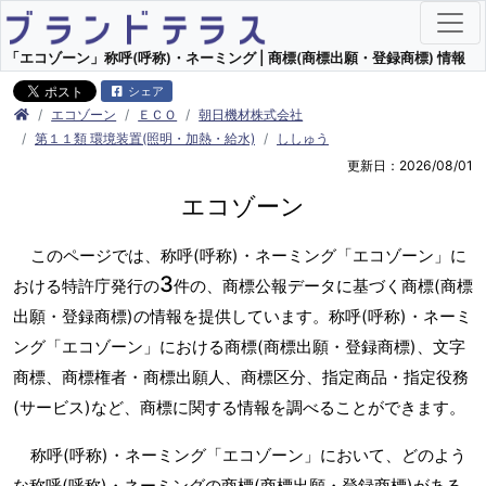
「エコゾーン」称呼(呼称)・ネーミング | 商標(商標出願・登録商標) 情報
シェア
エコゾーン
ＥＣＯ
朝日機材株式会社
第１１類 環境装置(照明・加熱・給水)
ししゅう
更新日：2026/08/01
エコゾーン
このページでは、称呼(呼称)・ネーミング「エコゾーン」に
3
おける特許庁発行の
件の、商標公報データに基づく商標(商標
出願・登録商標)の情報を提供しています。称呼(呼称)・ネーミ
ング「エコゾーン」における商標(商標出願・登録商標)、文字
商標、商標権者・商標出願人、商標区分、指定商品・指定役務
(サービス)など、商標に関する情報を調べることができます。
称呼(呼称)・ネーミング「エコゾーン」において、どのよう
な称呼(呼称)・ネーミングの商標(商標出願・登録商標)がある