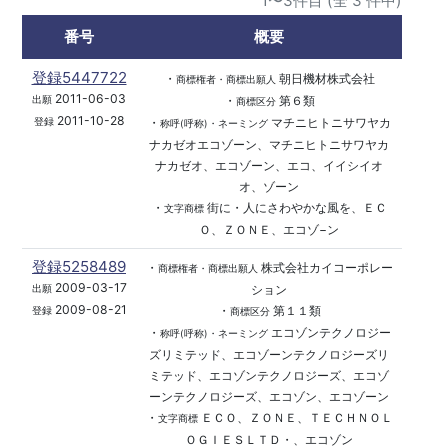
1〜3件目 (全 3 件中)
番号
概要
登録5447722
・
朝日機材株式会社
商標権者・商標出願人
2011-06-03
・
第６類
出願
商標区分
2011-10-28
・
マチニヒトニサワヤカ
登録
称呼(呼称)・ネーミング
ナカゼオエコゾーン、マチニヒトニサワヤカ
ナカゼオ、エコゾーン、エコ、イイシイオ
オ、ゾーン
・
街に・人にさわやかな風を、ＥＣ
文字商標
Ｏ、ＺＯＮＥ、エコゾ−ン
登録5258489
・
株式会社カイコーポレー
商標権者・商標出願人
2009-03-17
ション
出願
2009-08-21
・
第１１類
登録
商標区分
・
エコゾンテクノロジー
称呼(呼称)・ネーミング
ズリミテッド、エコゾーンテクノロジーズリ
ミテッド、エコゾンテクノロジーズ、エコゾ
ーンテクノロジーズ、エコゾン、エコゾーン
・
ＥＣＯ、ＺＯＮＥ、ＴＥＣＨＮＯＬ
文字商標
ＯＧＩＥＳＬＴＤ・、エコゾン