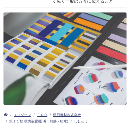
く広く一般の方々に伝えること
エコゾーン
ＥＣＯ
朝日機材株式会社
第１１類 環境装置(照明・加熱・給水)
ししゅう