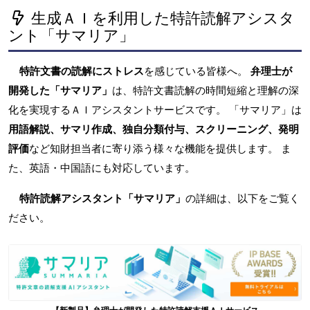
生成ＡＩを利用した特許読解アシスタ
ント「サマリア」
特許文書の読解にストレス
を感じている皆様へ。
弁理士が
開発した「サマリア」
は、特許文書読解の時間短縮と理解の深
化を実現するＡＩアシスタントサービスです。 「サマリア」は
用語解説、サマリ作成、独自分類付与、スクリーニング、発明
評価
など知財担当者に寄り添う様々な機能を提供します。 ま
た、英語・中国語にも対応しています。
特許読解アシスタント「サマリア」
の詳細は、以下をご覧く
ださい。