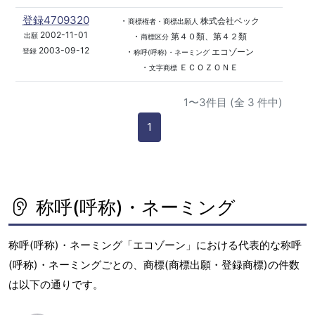
登録4709320
・
株式会社ベック
商標権者・商標出願人
2002-11-01
・
第４０類、第４２類
出願
商標区分
2003-09-12
・
エコゾーン
登録
称呼(呼称)・ネーミング
・
ＥＣＯＺＯＮＥ
文字商標
1〜3件目 (全 3 件中)
1
称呼(呼称)・ネーミング
称呼(呼称)・ネーミング「エコゾーン」における代表的な称呼
(呼称)・ネーミングごとの、商標(商標出願・登録商標)の件数
は以下の通りです。