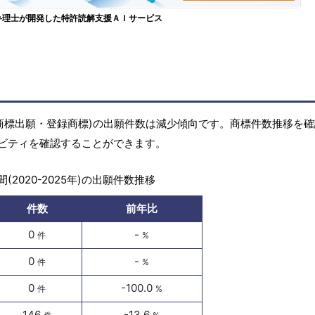
弁理士が開発した特許読解支援ＡＩサービス
商標(商標出願・登録商標)の出願件数は減少傾向です。商標件数推移を
ビティを確認することができます。
(2020-2025年)の出願件数推移
件数
前年比
0
-
件
%
0
-
件
%
0
-100.0
件
%
146
-13.6