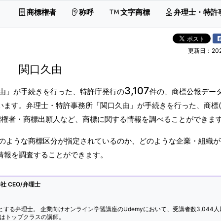
商標権者
称呼
文字商標
弁理士・特許
更新日：2026
関口久由
3,107
由」が手続きを行った、特許庁発行の
件の、商標公報デー
ています。弁理士・特許事務所「関口久由」が手続きを行った、商標
標権者・商標出願人など、商標に関する情報を調べることができま
のような商標区分が指定されているのか、どのような企業・組織が
標情報を調査することができます。
 CEO/弁理士
とする弁理士。 企業向けオンライン学習講座のUdemyにおいて、受講者数3,044人
ではトップクラスの講師。