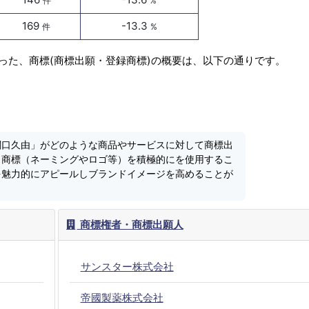
件
%
169
-13.3
件
%
った、商標(商標出願・登録商標)の概要は、以下の通りです。
関口久由」がどのような商品やサービスに対して商標出
、商標（ネーミングやロゴ等）を積極的にを使用するこ
を魅力的にアピールしブランドイメージを高めることが
商標権者・商標出願人
サンスター株式会社
帝國製薬株式会社