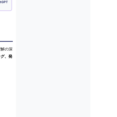
tGPT
理解の深
ング、発