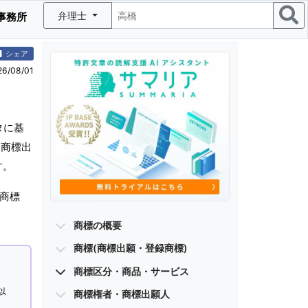
弁理士
事務所
シェア
/08/01
タに基
(商標出
す。
商標
商標の概要
商標(商標出願・登録商標)
商標区分・商品・サービス
以
商標権者・商標出願人