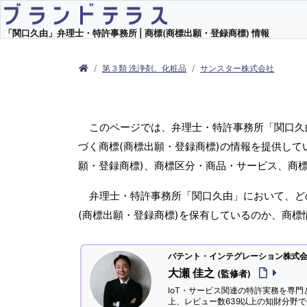
「関口久由」弁理士・特許事務所 | 商標(商標出願・登録商標) 情報
第３類 洗浄剤、化粧品
サンスター株式会社
このページでは、弁理士・特許事務所「関口久
づく商標(商標出願・登録商標)の情報を提供し
願・登録商標)、商標区分・商品・サービス、商
弁理士・特許事務所「関口久由」において、ど
(商標出願・登録商標)を保有しているのか、商
パテント・インテグレーション株式会社
大瀬 佳之
(監修者)
IoT・サービス関連の特許実務を専門
上、レビュー数639以上の知財分野