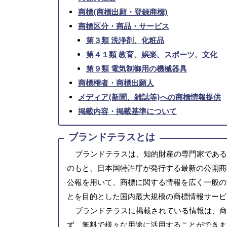
商標(商標出願・登録商標)
商標区分・商品・サービス
第３類 洗浄剤、化粧品
第４１類 教育、娯楽、スポーツ、文化
第９類 電気制御用の機械器具
商標権者・商標出願人
メディア(新聞、雑誌等)への商標情報提供
掲載内容・掲載基準について
ブランドテラスとは
ブランドテラスは、知的財産の専門家である
のもと、日本国特許庁が発行する最新の公開商
公報を用いて、商標に関する情報を広く一般の
とを目的とした国内最大規模の商標情報サービ
ブランドテラスに掲載されている情報は、商
ず、無料で様々な用途に活用することができま