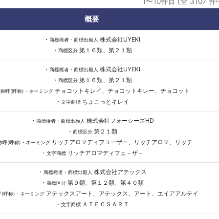
1〜10件目 (全 3107 件
概要
・
株式会社UYEKI
商標権者・商標出願人
・
第１６類、第２１類
商標区分
・
株式会社UYEKI
商標権者・商標出願人
・
第１６類、第２１類
商標区分
・
チョコットキレイ、チョコットキレー、チョコット
称呼(呼称)・ネーミング
・
ちょこっとキレイ
文字商標
・
株式会社フォーシーズHD
商標権者・商標出願人
・
第２１類
商標区分
リッチアロマディフユーザー、リッチアロマ、リッチ
称呼(呼称)・ネーミング
・
リッチアロマディフュ－ザ－
文字商標
・
株式会社アテックス
商標権者・商標出願人
・
第９類、第１２類、第４０類
商標区分
アテックスアート、アテックス、アート、エイアアルテイ
呼(呼称)・ネーミング
・
ＡＴＥＣＳＡＲＴ
文字商標