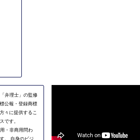
「弁理士」の監修
標公報・登録商標
方々に提供するこ
スです。
用・非商用問わ
す。 自身のビジ