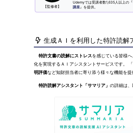
Udemyでは受講者数1,635人以上の『
【監修者】
講座
』を提供。
生成ＡＩを利用した特許読解
特許文書の読解にストレス
を感じている皆様
化を実現するＡＩアシスタントサービスです。 
明評価
など知財担当者に寄り添う様々な機能を提
特許読解アシスタント「サマリア」
の詳細は、