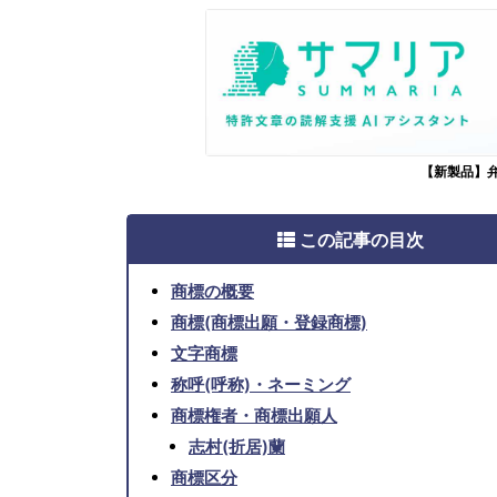
【新製品】
この記事の目次
商標の概要
商標(商標出願・登録商標)
文字商標
称呼(呼称)・ネーミング
商標権者・商標出願人
志村(折居)蘭
商標区分