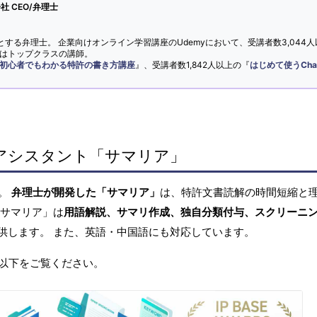
 CEO/弁理士
とする弁理士。 企業向けオンライン学習講座のUdemyにおいて、受講者数3,044人
ではトップクラスの講師。
初心者でもわかる特許の書き方講座
』、受講者数1,842人以上の『
はじめて使うCha
アシスタント「サマリア」
へ。
弁理士が開発した「サマリア」
は、特許文書読解の時間短縮と
「サマリア」は
用語解説、サマリ作成、独自分類付与、スクリーニ
供します。 また、英語・中国語にも対応しています。
以下をご覧ください。