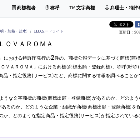
商標権者
称呼
文字商標
弁理士・特許
照明・加熱・給水)
LEDムードライト
更新日：2026
ＬＯＶＡＲＯＭＡ
2
」における特許庁発行の
件の、商標公報データに基づく商標(商
ＯＶＡＲＯＭＡ」における商標(商標出願・登録商標)、称呼(呼称
商品・指定役務(サービス)など、商標に関する情報を調べることが
ような文字商標の商標(商標出願・登録商標)があるのか、どのよう
)があるのか、どのような企業・組織が商標(商標出願・登録商標)を
のか、どのような指定商品・指定役務(サービス)が指定されている