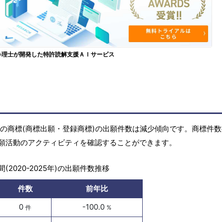
弁理士が開発した特許読解支援ＡＩサービス
5年)の商標(商標出願・登録商標)の出願件数は減少傾向です。商標件
願活動のアクティビティを確認することができます。
(2020-2025年)の出願件数推移
件数
前年比
0
-100.0
件
%