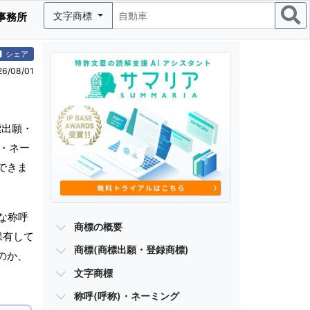
文字商標
事務所
シェア
/08/01
標出願・
)・ネー
できま
な称呼
商標の概要
保有して
商標(商標出願・登録商標)
のか、
文字商標
称呼(呼称)・ネーミング