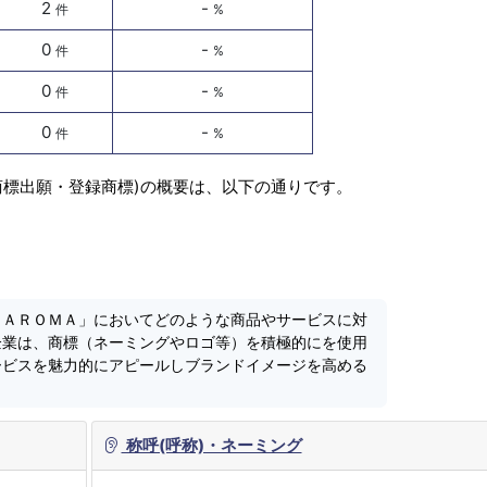
2
-
件
%
0
-
件
%
0
-
件
%
0
-
件
%
商標出願・登録商標)の概要は、以下の通りです。
ＶＡＲＯＭＡ」においてどのような商品やサービスに対
企業は、商標（ネーミングやロゴ等）を積極的にを使用
ービスを魅力的にアピールしブランドイメージを高める
称呼(呼称)・ネーミング