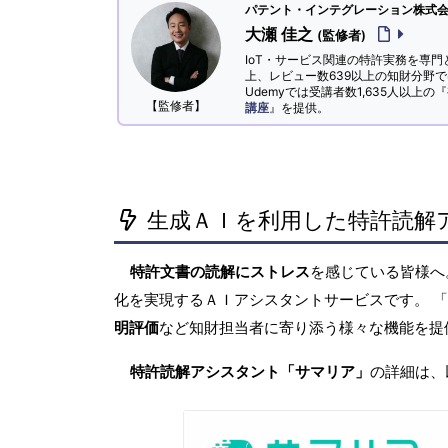
パテント・インテグレーション株式会社
大瀬 佳之
(監修者)
IoT・サービス関連の特許実務を専門
上、レビュー数639以上の知財分野
Udemyでは受講者数1,635人以上の『
【監修者】
講座
』を提供。
生成ＡＩを利用した特許読解
特許文書の読解にストレス
を感じている皆様
化を実現するＡＩアシスタントサービスです。 
明評価
など知財担当者に寄り添う様々な機能を提
特許読解アシスタント「サマリア」
の詳細は、