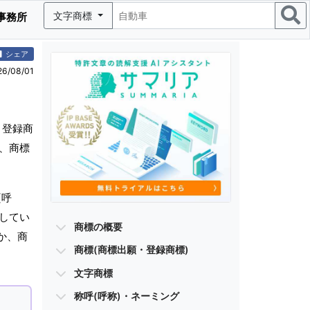
文字商標
事務所
シェア
/08/01
・登録商
グ、商標
(呼
有してい
商標の概要
か、商
商標(商標出願・登録商標)
文字商標
称呼(呼称)・ネーミング