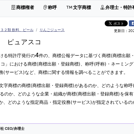
商標権者
称呼
文字商標
弁理士・特許
第３２類 飲料、ビール
りんごジュース
更新日：2026
ピュアスコ
4
ける特許庁発行の
件の、商標公報データに基づく商標(商標出願
コ」における商標(商標出願・登録商標)、称呼(呼称)・ネーミン
務(サービス)など、商標に関する情報を調べることができます。
文字商標の商標(商標出願・登録商標)があるのか、どのような称呼
あるのか、どのような企業・組織が商標(商標出願・登録商標)を保
か、どのような指定商品・指定役務(サービス)が指定されているの
 CEO/弁理士