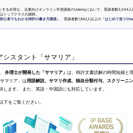
とする弁理士。 企業向けオンライン学習講座のUdemyにおいて、受講者数3,044人
ではトップクラスの講師。
初心者でもわかる特許の書き方講座
』、受講者数1,842人以上の『
はじめて使うCha
アシスタント「サマリア」
へ。
弁理士が開発した「サマリア」
は、特許文書読解の時間短縮と
「サマリア」は
用語解説、サマリ作成、独自分類付与、スクリーニ
供します。 また、英語・中国語にも対応しています。
以下をご覧ください。