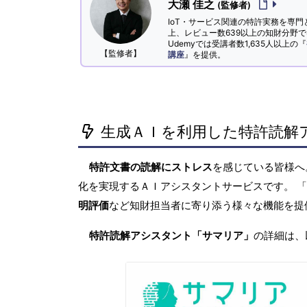
大瀬 佳之
(監修者)
IoT・サービス関連の特許実務を専門
上、レビュー数639以上の知財分野
Udemyでは受講者数1,635人以上の『
【監修者】
講座
』を提供。
生成ＡＩを利用した特許読解
特許文書の読解にストレス
を感じている皆様
化を実現するＡＩアシスタントサービスです。 
明評価
など知財担当者に寄り添う様々な機能を提
特許読解アシスタント「サマリア」
の詳細は、