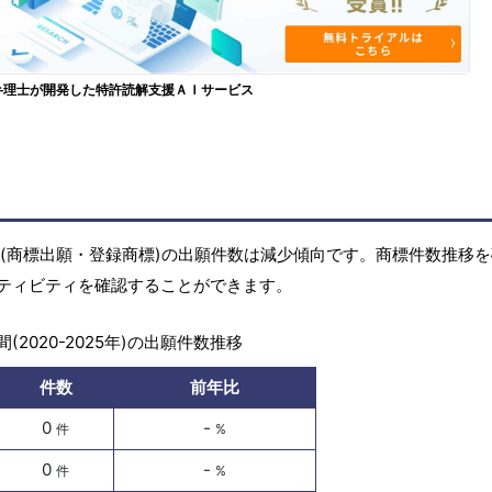
弁理士が開発した特許読解支援ＡＩサービス
の商標(商標出願・登録商標)の出願件数は減少傾向です。商標件数推移
ティビティを確認することができます。
(2020-2025年)の出願件数推移
件数
前年比
0
-
件
%
0
-
件
%