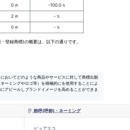
0
-100.0
件
%
2
-
件
%
0
-
件
%
願・登録商標)の概要は、以下の通りです。
」においてどのような商品やサービスに対して商標出願
（ネーミングやロゴ等）を積極的にを使用することによ
的にアピールしブランドイメージを高めることができま
称呼(呼称)・ネーミング
ピュアスコ