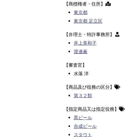
【商標権者・住所】
東京都
東京都 足立区
【弁理士・特許事務所】
井上美和子
渡邊薫
【審査官】
水落 洋
【商品及び役務の区分】
第３２類
【指定商品又は指定役務】
黒ビール
合成ビール
スタウト