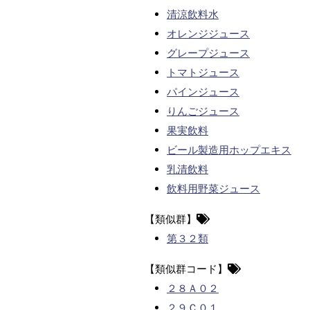
清涼飲料水
オレンジジュース
グレープジュース
トマトジュース
パインジュース
りんごジュース
果実飲料
ビール製造用ホップエキス
乳清飲料
飲料用野菜ジュース
【類似群】
第３２類
【類似群コード】
２８Ａ０２
２９Ｃ０１