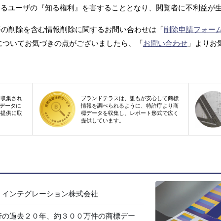
するユーザの『知る権利』を害することとなり、閲覧者に不利益が
等の削除を含む情報削除に関するお問い合わせは「
削除申請フォー
についてお気づきの点がございましたら、「
お問い合わせ
」よりお
り収集され
ブランドテラスは、誰もが安心して商標
標データに
情報を調べられるように、特許庁より商
の提供に取
標データを収集し、レポート形式で広く
提供しています。
・インテグレーション株式会社
行の過去２０年、約３００万件の商標デー