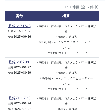
1〜6件目 (全 6 件中)
番号
概要
登録6971748
・
コスメカンパニー株式会
商標権者・商標出願人
2025-07-17
社
出願
2025-09-26
・
第３類
登録
商標区分
・
ウイズビューティー、
称呼(呼称)・ネーミング
ウイズ
・
ＷＩＴＨＢＥＡＵＴＹ
文字商標
登録6962991
・
コスメカンパニー株式会
商標権者・商標出願人
2025-06-27
社
出願
2025-08-29
・
第３類
登録
商標区分
・
ウイズビューティー、
称呼(呼称)・ネーミング
ウイズ
・
ＷＩＴＨＢＥＡＵＴＹ
文字商標
登録7011733
・
コスメカンパニー株式会
商標権者・商標出願人
2025-06-24
社
出願
2026-02-02
・
第３類
登録
商標区分