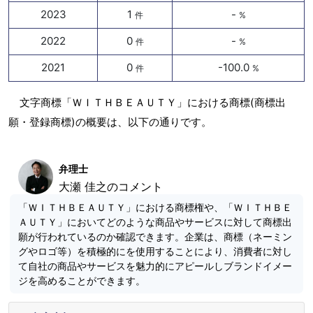
2023
1
-
件
%
2022
0
-
件
%
2021
0
-100.0
件
%
文字商標「ＷＩＴＨＢＥＡＵＴＹ」における商標(商標出
願・登録商標)の概要は、以下の通りです。
弁理士
大瀬 佳之のコメント
「ＷＩＴＨＢＥＡＵＴＹ」における商標権や、「ＷＩＴＨＢＥ
ＡＵＴＹ」においてどのような商品やサービスに対して商標出
願が行われているのか確認できます。企業は、商標（ネーミン
グやロゴ等）を積極的にを使用することにより、消費者に対し
て自社の商品やサービスを魅力的にアピールしブランドイメー
ジを高めることができます。