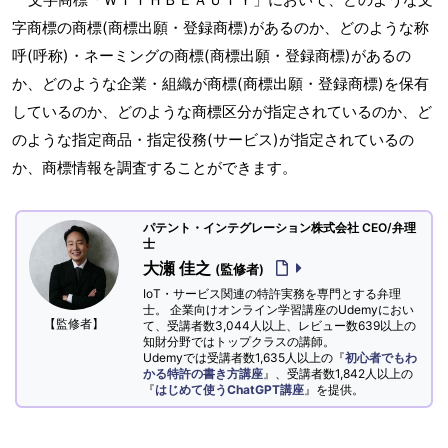
字商標の商標(商標出願・登録商標)があるのか、どのような称
呼(呼称)・ネーミングの商標(商標出願・登録商標)があるの
か、どのような企業・組織が商標(商標出願・登録商標)を保有
しているのか、どのような商標区分が指定されているのか、ど
のような指定商品・指定役務(サービス)が指定されているの
か、商標情報を調査することができます。
パテント・インテグレーション株式会社 CEO/弁理
士
大瀬 佳之
(監修者)
IoT・サービス関連の特許実務を専門とする弁理
士。 企業向けオンライン学習講座のUdemyにおい
【監修者】
て、受講者数3,044人以上、レビュー数639以上の
知財分野ではトップクラスの講師。
Udemyでは受講者数1,635人以上の『
初心者でもわ
かる特許の書き方講座
』、受講者数1,842人以上の
『
はじめて使うChatGPT講座
』を提供。