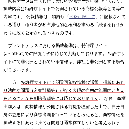
商標データは全て特許庁発行の公開データに基づいており、
掲載内容は特許庁サイトで公開されている商標公報等と同等の
内容です。 公報情報は、特許庁「
公報に関して
」に記載されて
いる通り、権利者が独占排他的な権利を求める手続きを行うか
わりに広く公示されるべきものです。
ブランドテラスにおける掲載基準は、特許庁サイト
(JPlatPat)での閲覧可否に応じて判断しております。 特許庁サ
イトにて非公開とされている情報は、弊社も非公開とする場合
がございます。
一方、
特許庁サイトにて閲覧可能な情報は通常、掲載にあた
り法的な問題（名誉毀損等）がなく表現の自由の範囲内と考え
られることから削除依頼等には応じておりません
。 なお、商標
出願人は、商標情報が公開される前提を理解した上で、自分自
身の意思により商標出願を行っていると考えると、商標情報を
掲載するにあたり法的な問題は通常存在しないと考えられま