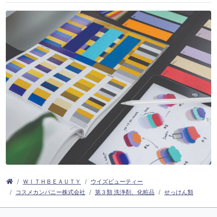
ＷＩＴＨＢＥＡＵＴＹ
ウイズビューティー
コスメカンパニー株式会社
第３類 洗浄剤、化粧品
せっけん類