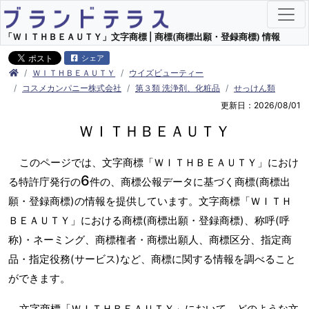
「ＷＩＴＨＢＥＡＵＴＹ」文字商標 | 商標(商標出願・登録商標) 情報
シェア
ＷＩＴＨＢＥＡＵＴＹ
ウイズビューティー
コスメカンパニー株式会社
第３類 洗浄剤、化粧品
せっけん類
更新日：2026/08/01
ＷＩＴＨＢＥＡＵＴＹ
このページでは、文字商標「ＷＩＴＨＢＥＡＵＴＹ」におけ
6
る特許庁発行の
件の、商標公報データに基づく商標(商標出
願・登録商標)の情報を提供しています。文字商標「ＷＩＴＨ
ＢＥＡＵＴＹ」における商標(商標出願・登録商標)、称呼(呼
称)・ネーミング、商標権者・商標出願人、商標区分、指定商
品・指定役務(サービス)など、商標に関する情報を調べること
ができます。
文字商標「ＷＩＴＨＢＥＡＵＴＹ」において、どのような文