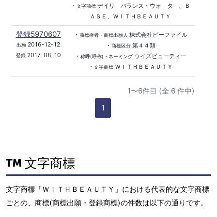
・
デイリ－バランス・ウォ－タ－、Ｂ
文字商標
ＡＳＥ、ＷＩＴＨＢＥＡＵＴＹ
登録5970607
・
株式会社ビーファイル
商標権者・商標出願人
2016-12-12
・
第４４類
出願
商標区分
2017-08-10
・
ウイズビューティー
登録
称呼(呼称)・ネーミング
・
ＷＩＴＨＢＥＡＵＴＹ
文字商標
1〜6件目 (全 6 件中)
1
文字商標
文字商標「ＷＩＴＨＢＥＡＵＴＹ」における代表的な文字商標
ごとの、商標(商標出願・登録商標)の件数は以下の通りです。