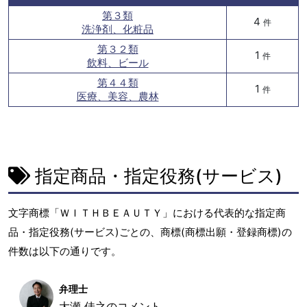
第３類
4
件
洗浄剤、化粧品
第３２類
1
件
飲料、ビール
第４４類
1
件
医療、美容、農林
指定商品・指定役務(サービス)
文字商標「ＷＩＴＨＢＥＡＵＴＹ」における代表的な指定商
品・指定役務(サービス)ごとの、商標(商標出願・登録商標)の
件数は以下の通りです。
弁理士
大瀬 佳之のコメント