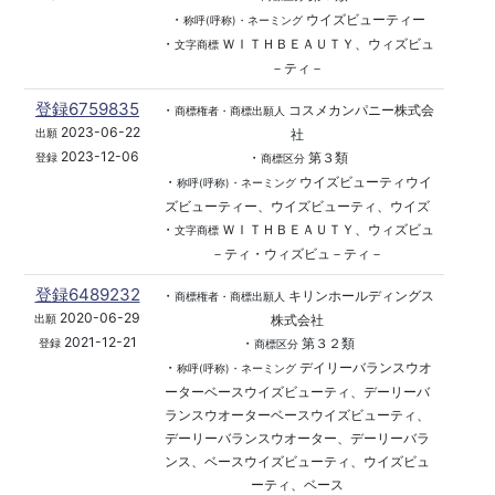
・
ウイズビューティー
称呼(呼称)・ネーミング
・
ＷＩＴＨＢＥＡＵＴＹ、ウィズビュ
文字商標
－ティ－
登録6759835
・
コスメカンパニー株式会
商標権者・商標出願人
2023-06-22
社
出願
2023-12-06
・
第３類
登録
商標区分
・
ウイズビューティウイ
称呼(呼称)・ネーミング
ズビューティー、ウイズビューティ、ウイズ
・
ＷＩＴＨＢＥＡＵＴＹ、ウィズビュ
文字商標
－ティ・ウィズビュ－ティ－
登録6489232
・
キリンホールディングス
商標権者・商標出願人
2020-06-29
株式会社
出願
2021-12-21
・
第３２類
登録
商標区分
・
デイリーバランスウオ
称呼(呼称)・ネーミング
ーターベースウイズビューティ、デーリーバ
ランスウオーターベースウイズビューティ、
デーリーバランスウオーター、デーリーバラ
ンス、ベースウイズビューティ、ウイズビュ
ーティ、ベース