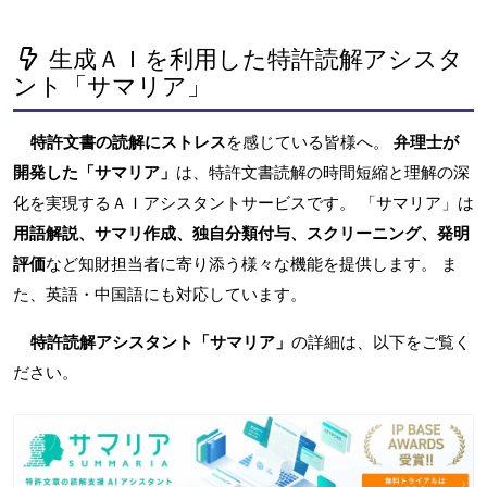
生成ＡＩを利用した特許読解アシスタ
ント「サマリア」
特許文書の読解にストレス
を感じている皆様へ。
弁理士が
開発した「サマリア」
は、特許文書読解の時間短縮と理解の深
化を実現するＡＩアシスタントサービスです。 「サマリア」は
用語解説、サマリ作成、独自分類付与、スクリーニング、発明
評価
など知財担当者に寄り添う様々な機能を提供します。 ま
た、英語・中国語にも対応しています。
特許読解アシスタント「サマリア」
の詳細は、以下をご覧く
ださい。