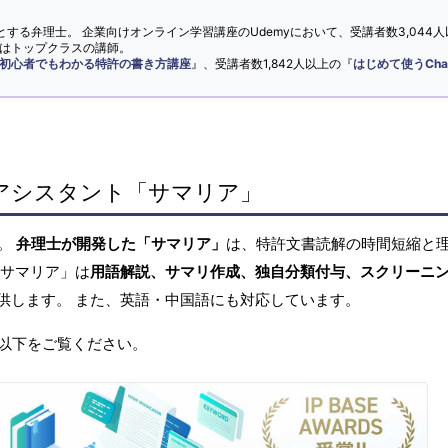
とする弁理士。 企業向けオンライン学習講座のUdemyにおいて、受講者数3,044人
ではトップクラスの講師。
初心者でもわかる特許の書き方講座
』、受講者数1,842人以上の『
はじめて使うCha
アシスタント「サマリア」
へ。
弁理士が開発した「サマリア」
は、特許文書読解の時間短縮と
「サマリア」は
用語解説、サマリ作成、独自分類付与、スクリーニ
供します。 また、英語・中国語にも対応しています。
以下をご覧ください。