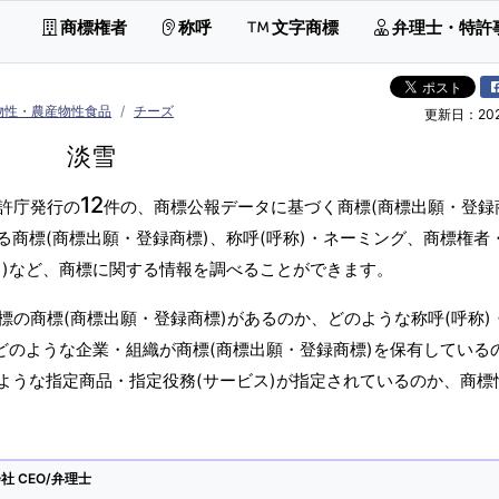
商標権者
称呼
文字商標
弁理士・特許
物性・農産物性食品
チーズ
更新日：2026
淡雪
12
許庁発行の
件の、商標公報データに基づく商標(商標出願・登録
商標(商標出願・登録商標)、称呼(呼称)・ネーミング、商標権者
ス)など、商標に関する情報を調べることができます。
の商標(商標出願・登録商標)があるのか、どのような称呼(呼称)
どのような企業・組織が商標(商標出願・登録商標)を保有している
ような指定商品・指定役務(サービス)が指定されているのか、商標
 CEO/弁理士