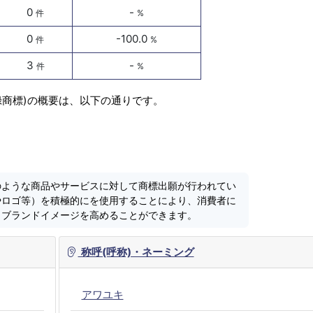
0
-
件
%
0
-100.0
件
%
3
-
件
%
録商標)の概要は、以下の通りです。
のような商品やサービスに対して商標出願が行われてい
やロゴ等）を積極的にを使用することにより、消費者に
しブランドイメージを高めることができます。
称呼(呼称)・ネーミング
アワユキ