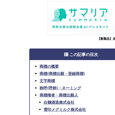
【新製品】
この記事の目次
商標の概要
商標(商標出願・登録商標)
文字商標
称呼(呼称)・ネーミング
商標権者・商標出願人
白鶴酒造株式会社
雪印メグミルク株式会社