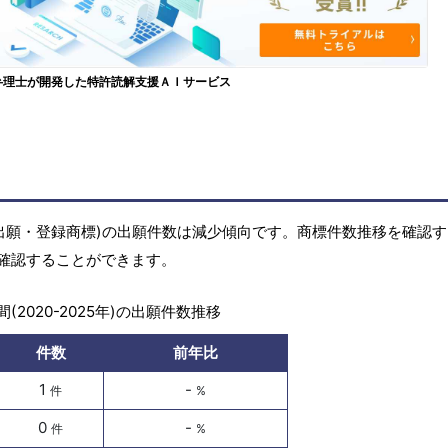
弁理士が開発した特許読解支援ＡＩサービス
(商標出願・登録商標)の出願件数は減少傾向です。商標件数推移を確認
確認することができます。
(2020-2025年)の出願件数推移
件数
前年比
1
-
件
%
0
-
件
%