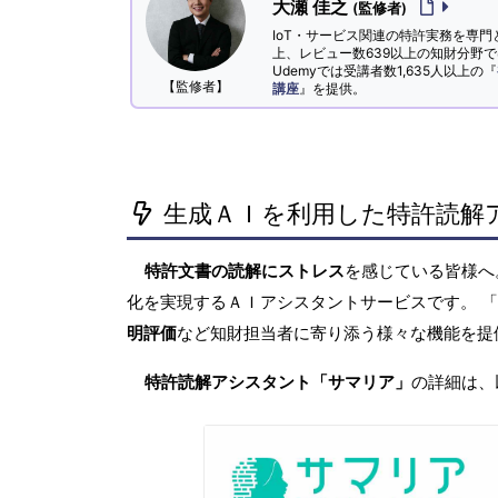
大瀬 佳之
(監修者)
IoT・サービス関連の特許実務を専門
上、レビュー数639以上の知財分野
Udemyでは受講者数1,635人以上の『
【監修者】
講座
』を提供。
生成ＡＩを利用した特許読解
特許文書の読解にストレス
を感じている皆様
化を実現するＡＩアシスタントサービスです。 
明評価
など知財担当者に寄り添う様々な機能を提
特許読解アシスタント「サマリア」
の詳細は、