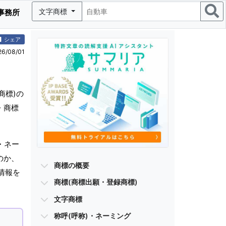
文字商標
事務所
シェア
/08/01
商標)の
・商標
・ネー
のか、
商標の概要
情報を
商標(商標出願・登録商標)
文字商標
称呼(呼称)・ネーミング