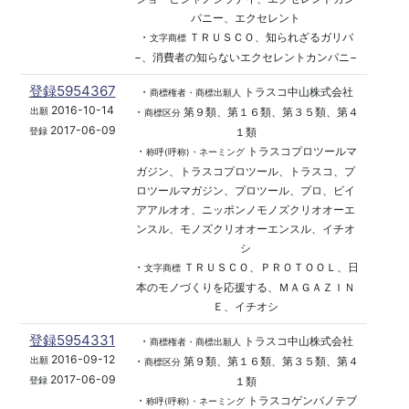
パニー、エクセレント
・
ＴＲＵＳＣＯ、知られざるガリバ
文字商標
−、消費者の知らないエクセレントカンパニ−
登録5954367
・
トラスコ中山株式会社
商標権者・商標出願人
2016-10-14
・
第９類、第１６類、第３５類、第４
出願
商標区分
2017-06-09
１類
登録
・
トラスコプロツールマ
称呼(呼称)・ネーミング
ガジン、トラスコプロツール、トラスコ、プ
ロツールマガジン、プロツール、プロ、ピイ
アアルオオ、ニッポンノモノズクリオオーエ
ンスル、モノズクリオオーエンスル、イチオ
シ
・
ＴＲＵＳＣＯ、ＰＲＯＴＯＯＬ、日
文字商標
本のモノづくりを応援する、ＭＡＧＡＺＩＮ
Ｅ、イチオシ
登録5954331
・
トラスコ中山株式会社
商標権者・商標出願人
2016-09-12
・
第９類、第１６類、第３５類、第４
出願
商標区分
2017-06-09
１類
登録
・
トラスコゲンバノテブ
称呼(呼称)・ネーミング