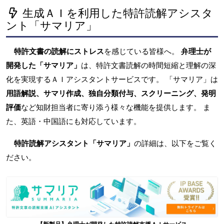
生成ＡＩを利用した特許読解アシスタ
ント「サマリア」
特許文書の読解にストレス
を感じている皆様へ。
弁理士が
開発した「サマリア」
は、特許文書読解の時間短縮と理解の深
化を実現するＡＩアシスタントサービスです。 「サマリア」は
用語解説、サマリ作成、独自分類付与、スクリーニング、発明
評価
など知財担当者に寄り添う様々な機能を提供します。 ま
た、英語・中国語にも対応しています。
特許読解アシスタント「サマリア」
の詳細は、以下をご覧く
ださい。