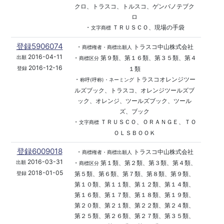
クロ、トラスコ、トルスコ、ゲンバノテブク
ロ
・
ＴＲＵＳＣＯ、現場の手袋
文字商標
登録5906074
・
トラスコ中山株式会社
商標権者・商標出願人
2016-04-11
・
第９類、第１６類、第３５類、第４
出願
商標区分
2016-12-16
１類
登録
・
トラスコオレンジツー
称呼(呼称)・ネーミング
ルズブック、トラスコ、オレンジツールズブ
ック、オレンジ、ツールズブック、ツール
ズ、ブック
・
ＴＲＵＳＣＯ、ＯＲＡＮＧＥ、ＴＯ
文字商標
ＯＬＳＢＯＯＫ
登録6009018
・
トラスコ中山株式会社
商標権者・商標出願人
2016-03-31
・
第１類、第２類、第３類、第４類、
出願
商標区分
2018-01-05
第５類、第６類、第７類、第８類、第９類、
登録
第１０類、第１１類、第１２類、第１４類、
第１６類、第１７類、第１８類、第１９類、
第２０類、第２１類、第２２類、第２４類、
第２５類、第２６類、第２７類、第３５類、