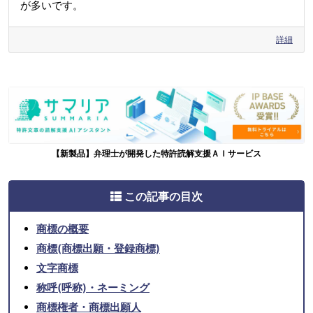
が多いです。
詳細
【新製品】弁理士が開発した特許読解支援ＡＩサービス
この記事の目次
商標の概要
商標(商標出願・登録商標)
文字商標
称呼(呼称)・ネーミング
商標権者・商標出願人