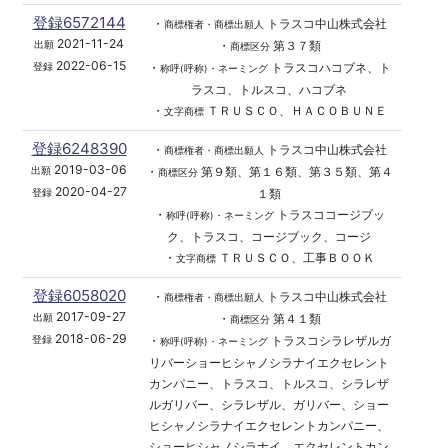
登録6572144
・
トラスコ中山株式会社
商標権者・商標出願人
2021-11-24
・
第３７類
出願
商標区分
2022-06-15
・
トラスコハコブネ、ト
登録
称呼(呼称)・ネーミング
ラスコ、トルスコ、ハコブネ
・
ＴＲＵＳＣＯ、ＨＡＣＯＢＵＮＥ
文字商標
登録6248390
・
トラスコ中山株式会社
商標権者・商標出願人
2019-03-06
・
第９類、第１６類、第３５類、第４
出願
商標区分
2020-04-27
１類
登録
・
トラスココージブッ
称呼(呼称)・ネーミング
ク、トラスコ、コージブック、コージ
・
ＴＲＵＳＣＯ、工事ＢＯＯＫ
文字商標
登録6058020
・
トラスコ中山株式会社
商標権者・商標出願人
2017-09-27
・
第４１類
出願
商標区分
2018-06-29
・
トラスコシラレザルガ
登録
称呼(呼称)・ネーミング
リバーショーヒシャノシラナイエクセレント
カンパニー、トラスコ、トルスコ、シラレザ
ルガリバー、シラレザル、ガリバー、ショー
ヒシャノシラナイエクセレントカンパニー、
ショーヒシャノシラナイ、エクセレントカン