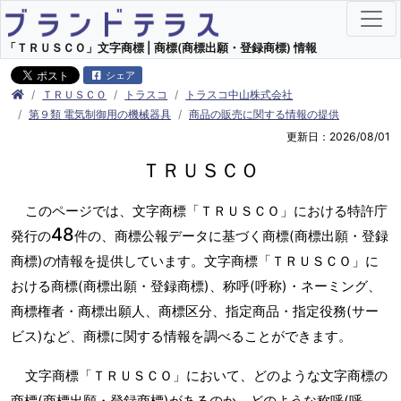
「ＴＲＵＳＣＯ」文字商標 | 商標(商標出願・登録商標) 情報
シェア
ＴＲＵＳＣＯ
トラスコ
トラスコ中山株式会社
第９類 電気制御用の機械器具
商品の販売に関する情報の提供
更新日：2026/08/01
ＴＲＵＳＣＯ
このページでは、文字商標「ＴＲＵＳＣＯ」における特許庁
48
発行の
件の、商標公報データに基づく商標(商標出願・登録
商標)の情報を提供しています。文字商標「ＴＲＵＳＣＯ」に
おける商標(商標出願・登録商標)、称呼(呼称)・ネーミング、
商標権者・商標出願人、商標区分、指定商品・指定役務(サー
ビス)など、商標に関する情報を調べることができます。
文字商標「ＴＲＵＳＣＯ」において、どのような文字商標の
商標(商標出願・登録商標)があるのか、どのような称呼(呼