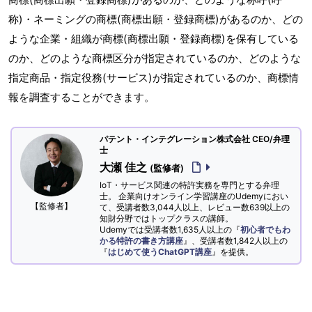
称)・ネーミングの商標(商標出願・登録商標)があるのか、どの
ような企業・組織が商標(商標出願・登録商標)を保有している
のか、どのような商標区分が指定されているのか、どのような
指定商品・指定役務(サービス)が指定されているのか、商標情
報を調査することができます。
パテント・インテグレーション株式会社 CEO/弁理
士
大瀬 佳之
(監修者)
IoT・サービス関連の特許実務を専門とする弁理
士。 企業向けオンライン学習講座のUdemyにおい
【監修者】
て、受講者数3,044人以上、レビュー数639以上の
知財分野ではトップクラスの講師。
Udemyでは受講者数1,635人以上の『
初心者でもわ
かる特許の書き方講座
』、受講者数1,842人以上の
『
はじめて使うChatGPT講座
』を提供。