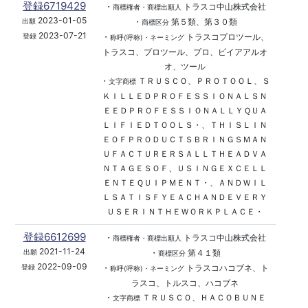
登録6719429
・
トラスコ中山株式会社
商標権者・商標出願人
2023-01-05
・
第５類、第３０類
出願
商標区分
2023-07-21
・
トラスコプロツール、
登録
称呼(呼称)・ネーミング
トラスコ、プロツール、プロ、ピイアアルオ
オ、ツール
・
ＴＲＵＳＣＯ、ＰＲＯＴＯＯＬ、Ｓ
文字商標
ＫＩＬＬＥＤＰＲＯＦＥＳＳＩＯＮＡＬＳＮ
ＥＥＤＰＲＯＦＥＳＳＩＯＮＡＬＬＹＱＵＡ
ＬＩＦＩＥＤＴＯＯＬＳ・、ＴＨＩＳＬＩＮ
ＥＯＦＰＲＯＤＵＣＴＳＢＲＩＮＧＳＭＡＮ
ＵＦＡＣＴＵＲＥＲＳＡＬＬＴＨＥＡＤＶＡ
ＮＴＡＧＥＳＯＦ、ＵＳＩＮＧＥＸＣＥＬＬ
ＥＮＴＥＱＵＩＰＭＥＮＴ・、ＡＮＤＷＩＬ
ＬＳＡＴＩＳＦＹＥＡＣＨＡＮＤＥＶＥＲＹ
ＵＳＥＲＩＮＴＨＥＷＯＲＫＰＬＡＣＥ・
登録6612699
・
トラスコ中山株式会社
商標権者・商標出願人
2021-11-24
・
第４１類
出願
商標区分
2022-09-09
・
トラスコハコブネ、ト
登録
称呼(呼称)・ネーミング
ラスコ、トルスコ、ハコブネ
・
ＴＲＵＳＣＯ、ＨＡＣＯＢＵＮＥ
文字商標