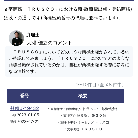
文字商標「ＴＲＵＳＣＯ」における商標(商標出願・登録商標)
は以下の通りです(商標出願番号の降順に並べています)。
弁理士
大瀬 佳之のコメント
「ＴＲＵＳＣＯ」においてどのような商標出願がされているの
か確認してみましょう。「ＴＲＵＳＣＯ」においてどのような
商標出願がされているのかは、自社が商標出願する際に参考に
なる情報です。
1〜10件目 (全 48 件中)
番号
概要
登録6719432
・
トラスコ中山株式会社
商標権者・商標出願人
2023-01-05
・
第５類、第３０類
出願
商標区分
2023-07-21
・
トラスコ
登録
称呼(呼称)・ネーミング
・
ＴＲＵＳＣＯ
文字商標