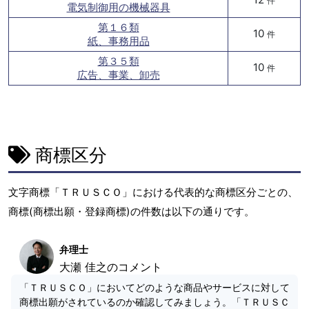
件
電気制御用の機械器具
第１６類
10
件
紙、事務用品
第３５類
10
件
広告、事業、卸売
商標区分
文字商標「ＴＲＵＳＣＯ」における代表的な商標区分ごとの、
商標(商標出願・登録商標)の件数は以下の通りです。
弁理士
大瀬 佳之のコメント
「ＴＲＵＳＣＯ」においてどのような商品やサービスに対して
商標出願がされているのか確認してみましょう。「ＴＲＵＳＣ