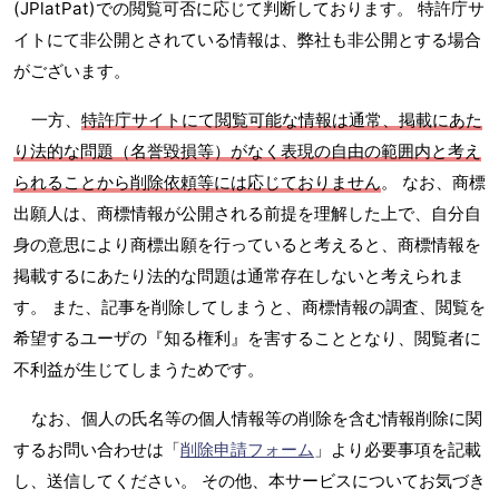
(JPlatPat)での閲覧可否に応じて判断しております。 特許庁サ
イトにて非公開とされている情報は、弊社も非公開とする場合
がございます。
一方、
特許庁サイトにて閲覧可能な情報は通常、掲載にあた
り法的な問題（名誉毀損等）がなく表現の自由の範囲内と考え
られることから削除依頼等には応じておりません
。 なお、商標
出願人は、商標情報が公開される前提を理解した上で、自分自
身の意思により商標出願を行っていると考えると、商標情報を
掲載するにあたり法的な問題は通常存在しないと考えられま
す。 また、記事を削除してしまうと、商標情報の調査、閲覧を
希望するユーザの『知る権利』を害することとなり、閲覧者に
不利益が生じてしまうためです。
なお、個人の氏名等の個人情報等の削除を含む情報削除に関
するお問い合わせは「
削除申請フォーム
」より必要事項を記載
し、送信してください。 その他、本サービスについてお気づき