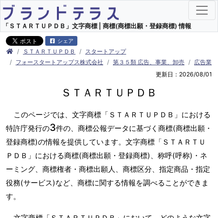
「ＳＴＡＲＴＵＰＤＢ」文字商標 | 商標(商標出願・登録商標) 情報
シェア
ＳＴＡＲＴＵＰＤＢ
スタートアップ
フォースタートアップス株式会社
第３５類 広告、事業、卸売
広告業
更新日：2026/08/01
ＳＴＡＲＴＵＰＤＢ
このページでは、文字商標「ＳＴＡＲＴＵＰＤＢ」における
3
特許庁発行の
件の、商標公報データに基づく商標(商標出願・
登録商標)の情報を提供しています。文字商標「ＳＴＡＲＴＵ
ＰＤＢ」における商標(商標出願・登録商標)、称呼(呼称)・ネ
ーミング、商標権者・商標出願人、商標区分、指定商品・指定
役務(サービス)など、商標に関する情報を調べることができま
す。
文字商標「ＳＴＡＲＴＵＰＤＢ」において、どのような文字