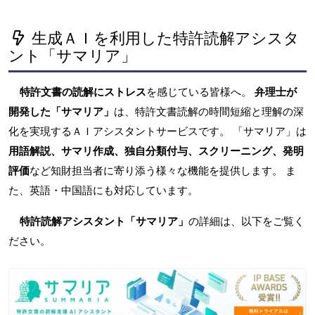
生成ＡＩを利用した特許読解アシスタ
ント「サマリア」
特許文書の読解にストレス
を感じている皆様へ。
弁理士が
開発した「サマリア」
は、特許文書読解の時間短縮と理解の深
化を実現するＡＩアシスタントサービスです。 「サマリア」は
用語解説、サマリ作成、独自分類付与、スクリーニング、発明
評価
など知財担当者に寄り添う様々な機能を提供します。 ま
た、英語・中国語にも対応しています。
特許読解アシスタント「サマリア」
の詳細は、以下をご覧く
ださい。