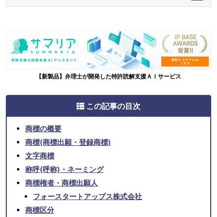
【新製品】弁理士が開発した特許読解支援ＡＩサービス
この記事の目次
商標の概要
商標(商標出願・登録商標)
文字商標
称呼(呼称)・ネーミング
商標権者・商標出願人
フォースタートアップス株式会社
商標区分