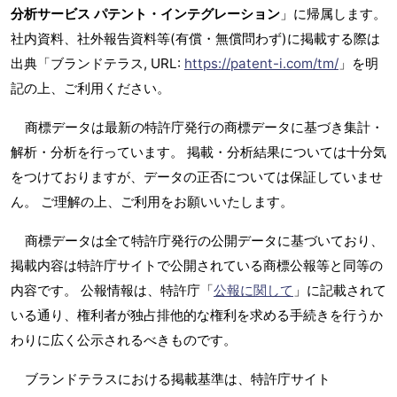
分析サービス パテント・インテグレーション
」に帰属します。
社内資料、社外報告資料等(有償・無償問わず)に掲載する際は
出典「ブランドテラス, URL:
https://patent-i.com/tm/
」を明
記の上、ご利用ください。
商標データは最新の特許庁発行の商標データに基づき集計・
解析・分析を行っています。 掲載・分析結果については十分気
をつけておりますが、データの正否については保証していませ
ん。 ご理解の上、ご利用をお願いいたします。
商標データは全て特許庁発行の公開データに基づいており、
掲載内容は特許庁サイトで公開されている商標公報等と同等の
内容です。 公報情報は、特許庁「
公報に関して
」に記載されて
いる通り、権利者が独占排他的な権利を求める手続きを行うか
わりに広く公示されるべきものです。
ブランドテラスにおける掲載基準は、特許庁サイト