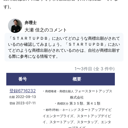
す)。
弁理士
大瀬 佳之のコメント
「ＳＴＡＲＴＵＰＤＢ」においてどのような商標出願がされて
いるのか確認してみましょう。「ＳＴＡＲＴＵＰＤＢ」におい
てどのような商標出願がされているのかは、自社が商標出願す
る際に参考になる情報です。
1〜3件目 (全 3 件中)
番号
概要
登録6716232
・
フォースタートアップス
商標権者・商標出願人
2022-09-13
株式会社
出願
2023-07-11
・
第３５類、第４１類
登録
商標区分
・
スタートアップデイビ
称呼(呼称)・ネーミング
イエンタープライズ、スタートアップデイビ
イ、スタートアップ、スタータップ、エンタ
ープライズ