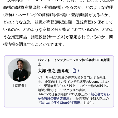
商標の商標(商標出願・登録商標)があるのか、どのような称呼
(呼称)・ネーミングの商標(商標出願・登録商標)があるのか、
どのような企業・組織が商標(商標出願・登録商標)を保有して
いるのか、どのような商標区分が指定されているのか、どのよ
うな指定商品・指定役務(サービス)が指定されているのか、商
標情報を調査することができます。
パテント・インテグレーション株式会社 CEO/弁理
士
大瀬 佳之
(監修者)
IoT・サービス関連の特許実務を専門とする弁理
士。 企業向けオンライン学習講座のUdemyにおい
【監修者】
て、受講者数3,044人以上、レビュー数639以上の
知財分野ではトップクラスの講師。
Udemyでは受講者数1,635人以上の『
初心者でもわ
かる特許の書き方講座
』、受講者数1,842人以上の
『
はじめて使うChatGPT講座
』を提供。