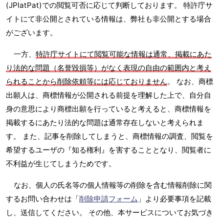
(JPlatPat)での閲覧可否に応じて判断しております。 特許庁サ
イトにて非公開とされている情報は、弊社も非公開とする場合
がございます。
一方、
特許庁サイトにて閲覧可能な情報は通常、掲載にあた
り法的な問題（名誉毀損等）がなく表現の自由の範囲内と考え
られることから削除依頼等には応じておりません
。 なお、商標
出願人は、商標情報が公開される前提を理解した上で、自分自
身の意思により商標出願を行っていると考えると、商標情報を
掲載するにあたり法的な問題は通常存在しないと考えられま
す。 また、記事を削除してしまうと、商標情報の調査、閲覧を
希望するユーザの『知る権利』を害することとなり、閲覧者に
不利益が生じてしまうためです。
なお、個人の氏名等の個人情報等の削除を含む情報削除に関
するお問い合わせは「
削除申請フォーム
」より必要事項を記載
し、送信してください。 その他、本サービスについてお気づき