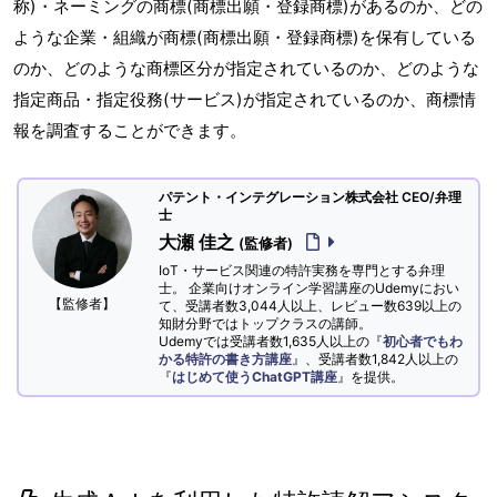
称)・ネーミングの商標(商標出願・登録商標)があるのか、どの
ような企業・組織が商標(商標出願・登録商標)を保有している
のか、どのような商標区分が指定されているのか、どのような
指定商品・指定役務(サービス)が指定されているのか、商標情
報を調査することができます。
パテント・インテグレーション株式会社 CEO/弁理
士
大瀬 佳之
(監修者)
IoT・サービス関連の特許実務を専門とする弁理
士。 企業向けオンライン学習講座のUdemyにおい
【監修者】
て、受講者数3,044人以上、レビュー数639以上の
知財分野ではトップクラスの講師。
Udemyでは受講者数1,635人以上の『
初心者でもわ
かる特許の書き方講座
』、受講者数1,842人以上の
『
はじめて使うChatGPT講座
』を提供。