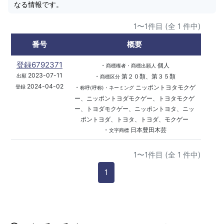
なる情報です。
1〜1件目 (全 1 件中)
番号
概要
登録6792371
・
個人
商標権者・商標出願人
2023-07-11
・
第２０類、第３５類
出願
商標区分
2024-04-02
・
ニッポントヨタモクゲ
登録
称呼(呼称)・ネーミング
ー、ニッポントヨダモクゲー、トヨタモクゲ
ー、トヨダモクゲー、ニッポントヨタ、ニッ
ポントヨダ、トヨタ、トヨダ、モクゲー
・
日本豊田木芸
文字商標
1〜1件目 (全 1 件中)
1