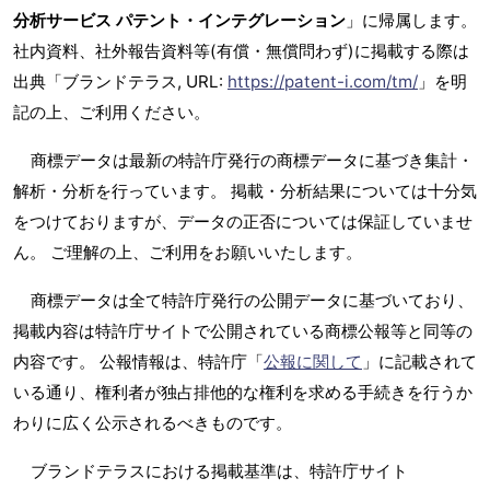
分析サービス パテント・インテグレーション
」に帰属します。
社内資料、社外報告資料等(有償・無償問わず)に掲載する際は
出典「ブランドテラス, URL:
https://patent-i.com/tm/
」を明
記の上、ご利用ください。
商標データは最新の特許庁発行の商標データに基づき集計・
解析・分析を行っています。 掲載・分析結果については十分気
をつけておりますが、データの正否については保証していませ
ん。 ご理解の上、ご利用をお願いいたします。
商標データは全て特許庁発行の公開データに基づいており、
掲載内容は特許庁サイトで公開されている商標公報等と同等の
内容です。 公報情報は、特許庁「
公報に関して
」に記載されて
いる通り、権利者が独占排他的な権利を求める手続きを行うか
わりに広く公示されるべきものです。
ブランドテラスにおける掲載基準は、特許庁サイト