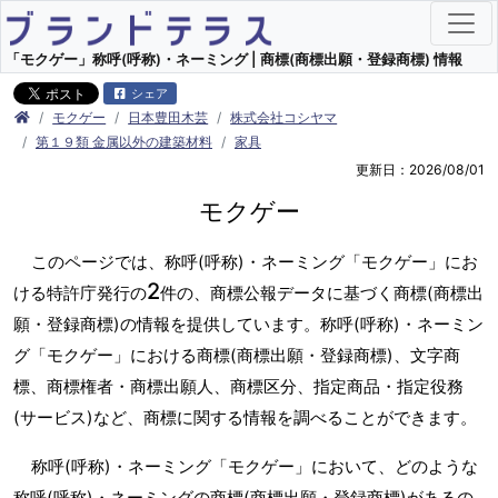
「モクゲー」称呼(呼称)・ネーミング | 商標(商標出願・登録商標) 情報
シェア
モクゲー
日本豊田木芸
株式会社コシヤマ
第１９類 金属以外の建築材料
家具
更新日：2026/08/01
モクゲー
このページでは、称呼(呼称)・ネーミング「モクゲー」にお
2
ける特許庁発行の
件の、商標公報データに基づく商標(商標出
願・登録商標)の情報を提供しています。称呼(呼称)・ネーミン
グ「モクゲー」における商標(商標出願・登録商標)、文字商
標、商標権者・商標出願人、商標区分、指定商品・指定役務
(サービス)など、商標に関する情報を調べることができます。
称呼(呼称)・ネーミング「モクゲー」において、どのような
称呼(呼称)・ネーミングの商標(商標出願・登録商標)があるの