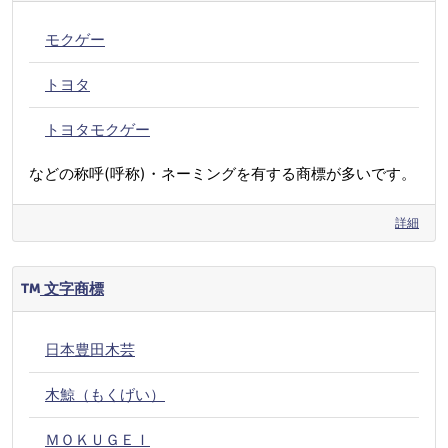
モクゲー
トヨタ
トヨタモクゲー
などの称呼(呼称)・ネーミングを有する商標が多いです。
詳細
文字商標
日本豊田木芸
木鯨（もくげい）
ＭＯＫＵＧＥＩ