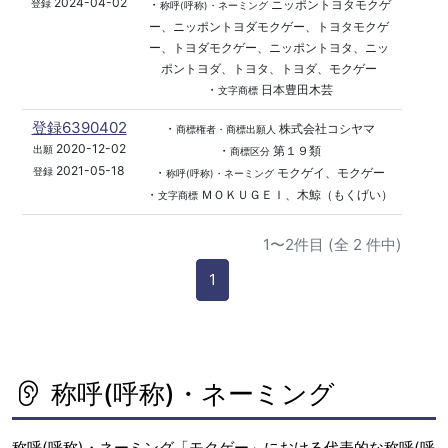
2024-04-02
・
ニッポントヨタモクゲ
登録
称呼(呼称)・ネーミング
ー、ニッポントヨダモクゲー、トヨタモクゲ
ー、トヨダモクゲー、ニッポントヨタ、ニッ
ポントヨダ、トヨタ、トヨダ、モクゲー
・
日本豊田木芸
文字商標
登録6390402
・
株式会社コシヤマ
商標権者・商標出願人
2020-12-02
・
第１９類
出願
商標区分
2021-05-18
・
モクゲイ、モクゲー
登録
称呼(呼称)・ネーミング
・
ＭＯＫＵＧＥＩ、木鯨（もくげい）
文字商標
1〜2件目 (全 2 件中)
1
称呼(呼称)・ネーミング
称呼(呼称)・ネーミング「モクゲー」における代表的な称呼(呼