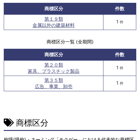
商標区分
件数
第１９類
1
件
金属以外の建築材料
商標区分一覧 (全期間)
商標区分
件数
第２０類
1
件
家具、プラスチック製品
第３５類
1
件
広告、事業、卸売
商標区分
称呼(呼称)・ネーミング「モクゲー」における代表的な商標区