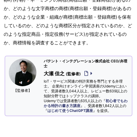
か、どのような文字商標の商標(商標出願・登録商標)があるの
か、どのような企業・組織が商標(商標出願・登録商標)を保有
しているのか、どのような商標区分が指定されているのか、ど
のような指定商品・指定役務(サービス)が指定されているの
か、商標情報を調査することができます。
パテント・インテグレーション株式会社 CEO/弁理
士
大瀬 佳之
(監修者)
IoT・サービス関連の特許実務を専門とする弁理
士。 企業向けオンライン学習講座のUdemyにおい
【監修者】
て、受講者数3,044人以上、レビュー数639以上の
知財分野ではトップクラスの講師。
Udemyでは受講者数1,635人以上の『
初心者でもわ
かる特許の書き方講座
』、受講者数1,842人以上の
『
はじめて使うChatGPT講座
』を提供。