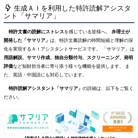
生成ＡＩを利用した特許読解アシスタ
ント「サマリア」
特許文書の読解にストレス
を感じている皆様へ。
弁理士が
開発した「サマリア」
は、特許文書読解の時間短縮と理解の深
化を実現するＡＩアシスタントサービスです。 「サマリア」は
用語解説、サマリ作成、独自分類付与、スクリーニング、発明
評価
など知財担当者に寄り添う様々な機能を提供します。 ま
た、英語・中国語にも対応しています。
特許読解アシスタント「サマリア」
の詳細は、以下をご覧く
ださい。