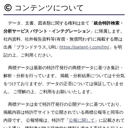
コンテンツについて
データ、文書、図表類に関する権利は全て「
統合特許検索・
分析サービス パテント・インテグレーション
」に帰属します。
社内資料、社外報告資料等(有償・無償問わず)に掲載する際は
出典「ブランドテラス, URL:
https://patent-i.com/tm/
」を明
記の上、ご利用ください。
商標データは最新の特許庁発行の商標データに基づき集計・
解析・分析を行っています。 掲載・分析結果については十分気
をつけておりますが、データの正否については保証していませ
ん。 ご理解の上、ご利用をお願いいたします。
商標データは全て特許庁発行の公開データに基づいており、
掲載内容は特許庁サイトで公開されている商標公報等と同等の
内容です。 公報情報は、特許庁「
公報に関して
」に記載されて