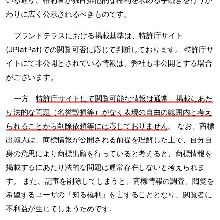
いる通り、権利者が独占排他的な権利を求める手続きを行うか
わりに広く公示されるべきものです。
ブランドテラスにおける掲載基準は、特許庁サイト
(JPlatPat)での閲覧可否に応じて判断しております。 特許庁サ
イトにて非公開とされている情報は、弊社も非公開とする場合
がございます。
一方、
特許庁サイトにて閲覧可能な情報は通常、掲載にあた
り法的な問題（名誉毀損等）がなく表現の自由の範囲内と考え
られることから削除依頼等には応じておりません
。 なお、商標
出願人は、商標情報が公開される前提を理解した上で、自分自
身の意思により商標出願を行っていると考えると、商標情報を
掲載するにあたり法的な問題は通常存在しないと考えられま
す。 また、記事を削除してしまうと、商標情報の調査、閲覧を
希望するユーザの『知る権利』を害することとなり、閲覧者に
不利益が生じてしまうためです。