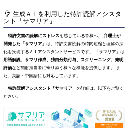
生成ＡＩを利用した特許読解アシスタ
ント「サマリア」
特許文書の読解にストレス
を感じている皆様へ。
弁理士が
開発した「サマリア」
は、特許文書読解の時間短縮と理解の深
化を実現するＡＩアシスタントサービスです。 「サマリア」は
用語解説、サマリ作成、独自分類付与、スクリーニング、発明
評価
など知財担当者に寄り添う様々な機能を提供します。 ま
た、英語・中国語にも対応しています。
特許読解アシスタント「サマリア」
の詳細は、以下をご覧く
ださい。