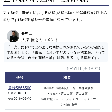
文字商標「市光」における商標(商標出願・登録商標)は以下の
通りです(商標出願番号の降順に並べています)。
弁理士
大瀬 佳之のコメント
「市光」においてどのような商標出願がされているのか確認し
てみましょう。「市光」においてどのような商標出願がされて
いるのかは、自社が商標出願する際に参考になる情報です。
1〜1件目 (全 1 件中)
番号
概要
登録5856599
・
市光工業株式会社
商標権者・商標出願人
2016-01-05
・
第１１類、第１２類
出願
商標区分
2016-06-10
・
イチコー、イチミツ
登録
称呼(呼称)・ネーミング
・
市光
文字商標