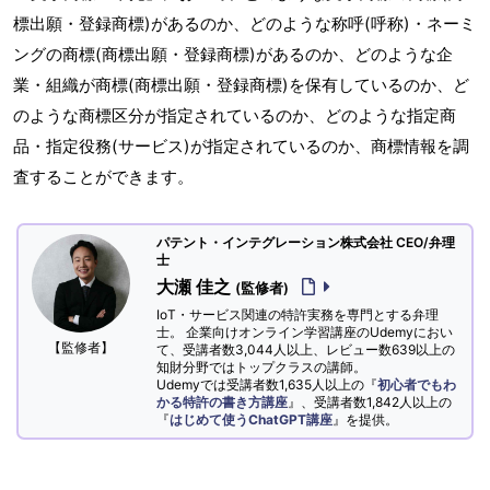
標出願・登録商標)があるのか、どのような称呼(呼称)・ネーミ
ングの商標(商標出願・登録商標)があるのか、どのような企
業・組織が商標(商標出願・登録商標)を保有しているのか、ど
のような商標区分が指定されているのか、どのような指定商
品・指定役務(サービス)が指定されているのか、商標情報を調
査することができます。
パテント・インテグレーション株式会社 CEO/弁理
士
大瀬 佳之
(監修者)
IoT・サービス関連の特許実務を専門とする弁理
士。 企業向けオンライン学習講座のUdemyにおい
【監修者】
て、受講者数3,044人以上、レビュー数639以上の
知財分野ではトップクラスの講師。
Udemyでは受講者数1,635人以上の『
初心者でもわ
かる特許の書き方講座
』、受講者数1,842人以上の
『
はじめて使うChatGPT講座
』を提供。