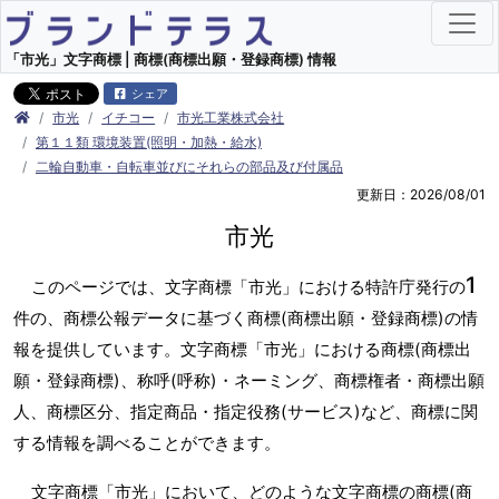
「市光」文字商標 | 商標(商標出願・登録商標) 情報
シェア
市光
イチコー
市光工業株式会社
第１１類 環境装置(照明・加熱・給水)
二輪自動車・自転車並びにそれらの部品及び付属品
更新日：2026/08/01
市光
1
このページでは、文字商標「市光」における特許庁発行の
件の、商標公報データに基づく商標(商標出願・登録商標)の情
報を提供しています。文字商標「市光」における商標(商標出
願・登録商標)、称呼(呼称)・ネーミング、商標権者・商標出願
人、商標区分、指定商品・指定役務(サービス)など、商標に関
する情報を調べることができます。
文字商標「市光」において、どのような文字商標の商標(商