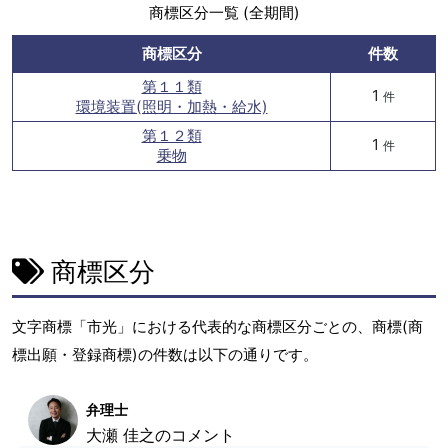
商標区分一覧 (全期間)
商標区分
件数
第１１類
1
件
環境装置(照明・加熱・給水)
第１２類
1
件
乗物
商標区分
文字商標「市光」における代表的な商標区分ごとの、商標(商
標出願・登録商標)の件数は以下の通りです。
弁理士
大瀬 佳之のコメント