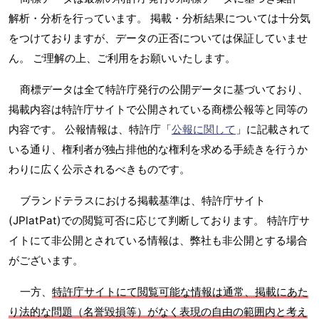
解析・分析を行っています。 掲載・分析結果については十分気
をつけておりますが、データの正否については保証していませ
ん。 ご理解の上、ご利用をお願いいたします。
商標データは全て特許庁発行の公開データに基づいており、
掲載内容は特許庁サイトで公開されている商標公報等と同等の
内容です。 公報情報は、特許庁「
公報に関して
」に記載されて
いる通り、権利者が独占排他的な権利を求める手続きを行うか
わりに広く公示されるべきものです。
ブランドテラスにおける掲載基準は、特許庁サイト
(JPlatPat)での閲覧可否に応じて判断しております。 特許庁サ
イトにて非公開とされている情報は、弊社も非公開とする場合
がございます。
一方、
特許庁サイトにて閲覧可能な情報は通常、掲載にあた
り法的な問題（名誉毀損等）がなく表現の自由の範囲内と考え