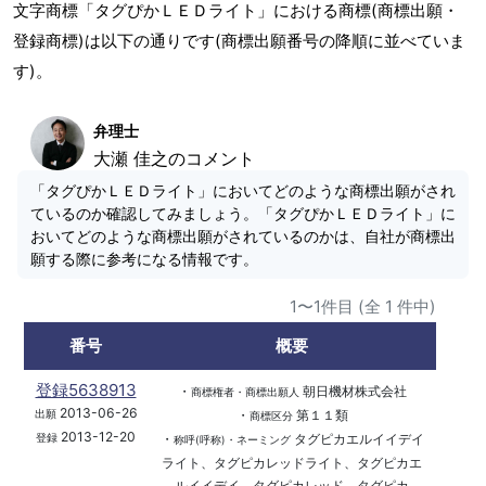
文字商標「タグぴかＬＥＤライト」における商標(商標出願・
登録商標)は以下の通りです(商標出願番号の降順に並べていま
す)。
弁理士
大瀬 佳之のコメント
「タグぴかＬＥＤライト」においてどのような商標出願がされ
ているのか確認してみましょう。「タグぴかＬＥＤライト」に
おいてどのような商標出願がされているのかは、自社が商標出
願する際に参考になる情報です。
1〜1件目 (全 1 件中)
番号
概要
登録5638913
・
朝日機材株式会社
商標権者・商標出願人
2013-06-26
・
第１１類
出願
商標区分
2013-12-20
・
タグピカエルイイデイ
登録
称呼(呼称)・ネーミング
ライト、タグピカレッドライト、タグピカエ
ルイイデイ、タグピカレッド、タグピカ