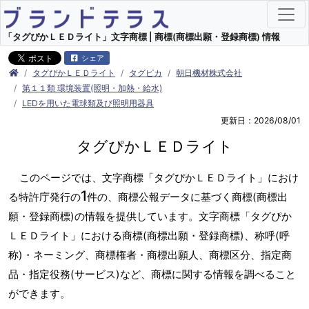
「タグぴかＬＥＤライト」文字商標 | 商標(商標出願・登録商標) 情報
シェア
タグぴかＬＥＤライト
タグピカ
朝日機材株式会社
第１１類 環境装置(照明・加熱・給水)
LEDを用いた電球類及び照明用器具
更新日：2026/08/01
タグぴかＬＥＤライト
このページでは、文字商標「タグぴかＬＥＤライト」におけ
1
る特許庁発行の
件の、商標公報データに基づく商標(商標出
願・登録商標)の情報を提供しています。文字商標「タグぴか
ＬＥＤライト」における商標(商標出願・登録商標)、称呼(呼
称)・ネーミング、商標権者・商標出願人、商標区分、指定商
品・指定役務(サービス)など、商標に関する情報を調べること
ができます。