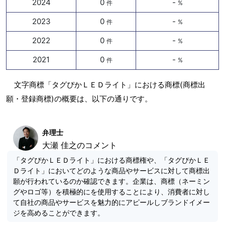
2024
0
-
件
%
2023
0
-
件
%
2022
0
-
件
%
2021
0
-
件
%
文字商標「タグぴかＬＥＤライト」における商標(商標出
願・登録商標)の概要は、以下の通りです。
弁理士
大瀬 佳之のコメント
「タグぴかＬＥＤライト」における商標権や、「タグぴかＬＥ
Ｄライト」においてどのような商品やサービスに対して商標出
願が行われているのか確認できます。企業は、商標（ネーミン
グやロゴ等）を積極的にを使用することにより、消費者に対し
て自社の商品やサービスを魅力的にアピールしブランドイメー
ジを高めることができます。