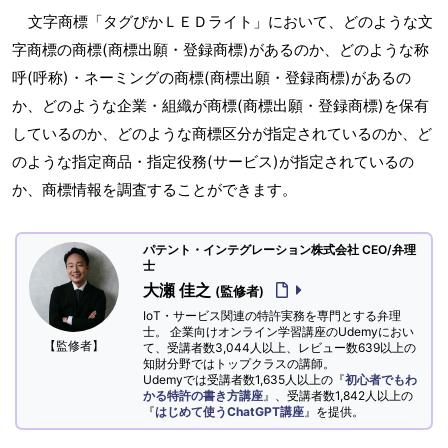
文字商標「タグぴかＬＥＤライト」において、どのような文
字商標の商標(商標出願・登録商標)があるのか、どのような称
呼(呼称)・ネーミングの商標(商標出願・登録商標)があるの
か、どのような企業・組織が商標(商標出願・登録商標)を保有
しているのか、どのような商標区分が指定されているのか、ど
のような指定商品・指定役務(サービス)が指定されているの
か、商標情報を調査することができます。
パテント・インテグレーション株式会社 CEO/弁理
士
大瀬 佳之
(監修者)
IoT・サービス関連の特許実務を専門とする弁理
士。 企業向けオンライン学習講座のUdemyにおい
【監修者】
て、受講者数3,044人以上、レビュー数639以上の
知財分野ではトップクラスの講師。
Udemyでは受講者数1,635人以上の『
初心者でもわ
かる特許の書き方講座
』、受講者数1,842人以上の
『
はじめて使うChatGPT講座
』を提供。