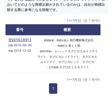
おいてどのような商標出願がされているのかは、自社が商標出
願する際に参考になる情報です。
1〜1件目 (全 1 件中)
番号
概要
登録5638913
・
朝日機材株式会社
商標権者・商標出願人
2013-06-26
・
第１１類
出願
商標区分
2013-12-20
・
タグピカエルイイデイ
登録
称呼(呼称)・ネーミング
ライト、タグピカレッドライト、タグピカエ
ルイイデイ、タグピカレッド、タグピカ
・
タグぴかＬＥＤライト
文字商標
1〜1件目 (全 1 件中)
1