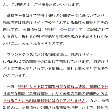
ん。 ご理解の上、ご利用をお願いいたします。
商標データは全て特許庁発行の公開データに基づいており、
掲載内容は特許庁サイトで公開されている商標公報等と同等の
内容です。 公報情報は、特許庁「
公報に関して
」に記載されて
いる通り、権利者が独占排他的な権利を求める手続きを行うか
わりに広く公示されるべきものです。
ブランドテラスにおける掲載基準は、特許庁サイト
(JPlatPat)での閲覧可否に応じて判断しております。 特許庁サ
イトにて非公開とされている情報は、弊社も非公開とする場合
がございます。
一方、
特許庁サイトにて閲覧可能な情報は通常、掲載にあた
り法的な問題（名誉毀損等）がなく表現の自由の範囲内と考え
られることから削除依頼等には応じておりません
。 なお、商標
出願人は、商標情報が公開される前提を理解した上で、自分自