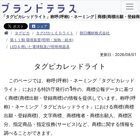
「タグピカレッドライト」称呼(呼称)・ネーミング | 商標(商標出願・登録商
シェア
タグピカ
タグぴかＬＥＤライト
朝日機材株式会社
第１１類 環境装置(照明・加熱・給水)
LEDを用いた電球類及び照明用器具
更新日：2026/08/01
タグピカレッドライト
このページでは、称呼(呼称)・ネーミング「タグピカレッド
1
ライト」における特許庁発行の
件の、商標公報データに基づ
く商標(商標出願・登録商標)の情報を提供しています。称呼(呼
称)・ネーミング「タグピカレッドライト」における商標(商標
出願・登録商標)、文字商標、商標権者・商標出願人、商標区
分、指定商品・指定役務(サービス)など、商標に関する情報を
調べることができます。