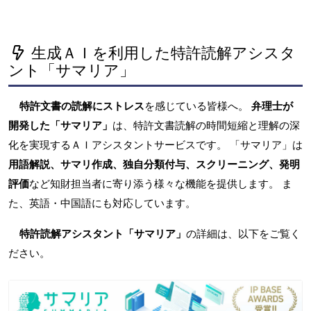
生成ＡＩを利用した特許読解アシスタ
ント「サマリア」
特許文書の読解にストレス
を感じている皆様へ。
弁理士が
開発した「サマリア」
は、特許文書読解の時間短縮と理解の深
化を実現するＡＩアシスタントサービスです。 「サマリア」は
用語解説、サマリ作成、独自分類付与、スクリーニング、発明
評価
など知財担当者に寄り添う様々な機能を提供します。 ま
た、英語・中国語にも対応しています。
特許読解アシスタント「サマリア」
の詳細は、以下をご覧く
ださい。