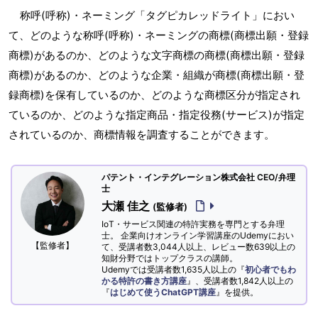
称呼(呼称)・ネーミング「タグピカレッドライト」におい
て、どのような称呼(呼称)・ネーミングの商標(商標出願・登録
商標)があるのか、どのような文字商標の商標(商標出願・登録
商標)があるのか、どのような企業・組織が商標(商標出願・登
録商標)を保有しているのか、どのような商標区分が指定され
ているのか、どのような指定商品・指定役務(サービス)が指定
されているのか、商標情報を調査することができます。
パテント・インテグレーション株式会社 CEO/弁理
士
大瀬 佳之
(監修者)
IoT・サービス関連の特許実務を専門とする弁理
士。 企業向けオンライン学習講座のUdemyにおい
【監修者】
て、受講者数3,044人以上、レビュー数639以上の
知財分野ではトップクラスの講師。
Udemyでは受講者数1,635人以上の『
初心者でもわ
かる特許の書き方講座
』、受講者数1,842人以上の
『
はじめて使うChatGPT講座
』を提供。