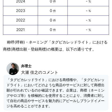
2024
0
-
件
%
2023
0
-
件
%
2022
0
-
件
%
2021
0
-
件
%
称呼(呼称)・ネーミング「タグピカレッドライト」における
商標(商標出願・登録商標)の概要は、以下の通りです。
弁理士
大瀬 佳之のコメント
「タグピカレッドライト」における商標権や、「タグピカレッ
ドライト」においてどのような商品やサービスに対して商標出
願が行われているのか確認できます。企業は、商標（ネーミン
グやロゴ等）を積極的にを使用することにより、消費者に対し
て自社の商品やサービスを魅力的にアピールしブランドイメー
ジを高めることができます。