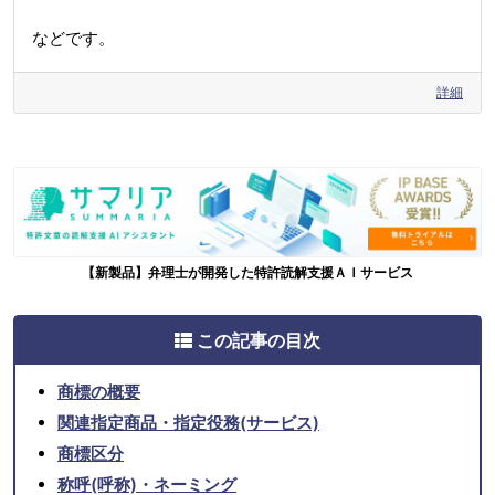
などです。
詳細
【新製品】弁理士が開発した特許読解支援ＡＩサービス
この記事の目次
商標の概要
関連指定商品・指定役務(サービス)
商標区分
称呼(呼称)・ネーミング