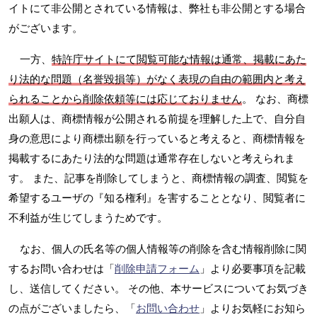
イトにて非公開とされている情報は、弊社も非公開とする場合
がございます。
一方、
特許庁サイトにて閲覧可能な情報は通常、掲載にあた
り法的な問題（名誉毀損等）がなく表現の自由の範囲内と考え
られることから削除依頼等には応じておりません
。 なお、商標
出願人は、商標情報が公開される前提を理解した上で、自分自
身の意思により商標出願を行っていると考えると、商標情報を
掲載するにあたり法的な問題は通常存在しないと考えられま
す。 また、記事を削除してしまうと、商標情報の調査、閲覧を
希望するユーザの『知る権利』を害することとなり、閲覧者に
不利益が生じてしまうためです。
なお、個人の氏名等の個人情報等の削除を含む情報削除に関
するお問い合わせは「
削除申請フォーム
」より必要事項を記載
し、送信してください。 その他、本サービスについてお気づき
の点がございましたら、「
お問い合わせ
」よりお気軽にお知ら