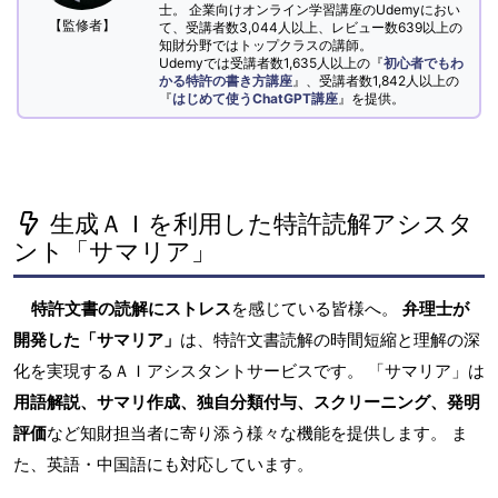
士。 企業向けオンライン学習講座のUdemyにおい
【監修者】
て、受講者数3,044人以上、レビュー数639以上の
知財分野ではトップクラスの講師。
Udemyでは受講者数1,635人以上の『
初心者でもわ
かる特許の書き方講座
』、受講者数1,842人以上の
『
はじめて使うChatGPT講座
』を提供。
生成ＡＩを利用した特許読解アシスタ
ント「サマリア」
特許文書の読解にストレス
を感じている皆様へ。
弁理士が
開発した「サマリア」
は、特許文書読解の時間短縮と理解の深
化を実現するＡＩアシスタントサービスです。 「サマリア」は
用語解説、サマリ作成、独自分類付与、スクリーニング、発明
評価
など知財担当者に寄り添う様々な機能を提供します。 ま
た、英語・中国語にも対応しています。