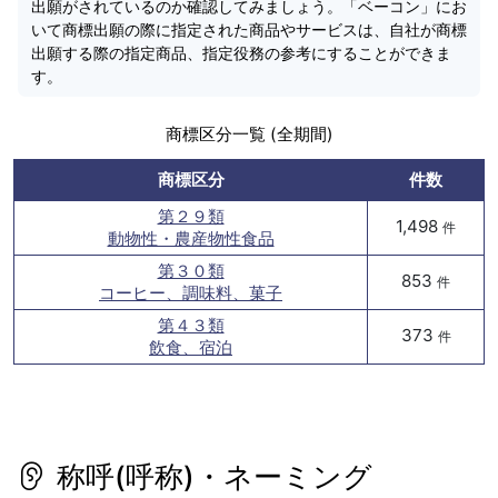
出願がされているのか確認してみましょう。「ベーコン」にお
いて商標出願の際に指定された商品やサービスは、自社が商標
出願する際の指定商品、指定役務の参考にすることができま
す。
商標区分一覧 (全期間)
商標区分
件数
第２９類
1,498
件
動物性・農産物性食品
第３０類
853
件
コーヒー、調味料、菓子
第４３類
373
件
飲食、宿泊
称呼(呼称)・ネーミング