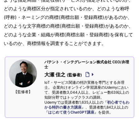
どのような商標区分が指定されているのか、どのような称呼
(呼称)・ネーミングの商標(商標出願・登録商標)があるのか、
どのような文字商標の商標(商標出願・登録商標)があるのか、
どのような企業・組織が商標(商標出願・登録商標)を保有して
いるのか、商標情報を調査することができます。
パテント・インテグレーション株式会社 CEO/弁理
士
大瀬 佳之
(監修者)
IoT・サービス関連の特許実務を専門とする弁理
士。 企業向けオンライン学習講座のUdemyにおい
【監修者】
て、受講者数3,044人以上、レビュー数639以上の
知財分野ではトップクラスの講師。
Udemyでは受講者数1,635人以上の『
初心者でもわ
かる特許の書き方講座
』、受講者数1,842人以上の
『
はじめて使うChatGPT講座
』を提供。