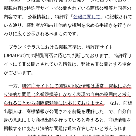
掲載内容は特許庁サイトで公開されている商標公報等と同等の
内容です。 公報情報は、特許庁「
公報に関して
」に記載されて
いる通り、権利者が独占排他的な権利を求める手続きを行うか
わりに広く公示されるべきものです。
ブランドテラスにおける掲載基準は、特許庁サイト
(JPlatPat)での閲覧可否に応じて判断しております。 特許庁サ
イトにて非公開とされている情報は、弊社も非公開とする場合
がございます。
一方、
特許庁サイトにて閲覧可能な情報は通常、掲載にあた
り法的な問題（名誉毀損等）がなく表現の自由の範囲内と考え
られることから削除依頼等には応じておりません
。 なお、商標
出願人は、商標情報が公開される前提を理解した上で、自分自
身の意思により商標出願を行っていると考えると、商標情報を
掲載するにあたり法的な問題は通常存在しないと考えられま