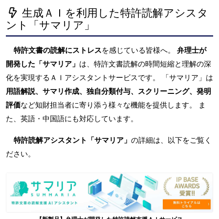
生成ＡＩを利用した特許読解アシスタ
ント「サマリア」
特許文書の読解にストレス
を感じている皆様へ。
弁理士が
開発した「サマリア」
は、特許文書読解の時間短縮と理解の深
化を実現するＡＩアシスタントサービスです。 「サマリア」は
用語解説、サマリ作成、独自分類付与、スクリーニング、発明
評価
など知財担当者に寄り添う様々な機能を提供します。 ま
た、英語・中国語にも対応しています。
特許読解アシスタント「サマリア」
の詳細は、以下をご覧く
ださい。