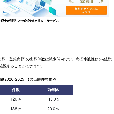
弁理士が開発した特許読解支援ＡＩサービス
(商標出願・登録商標)の出願件数は減少傾向です。商標件数推移を確認
確認することができます。
(2020-2025年)の出願件数推移
件数
前年比
120
-13.0
件
%
138
20.0
件
%