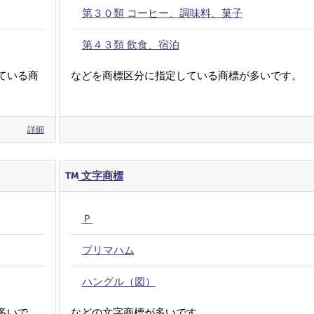
第３０類 コーヒー、調味料、菓子
第４３類 飲食、宿泊
ている商
などを商標区分に指定している商標が多いです。
詳細
文字商標
Ｐ
プリマハム
ハングル（図）
多いで
などの文字商標が多いです。