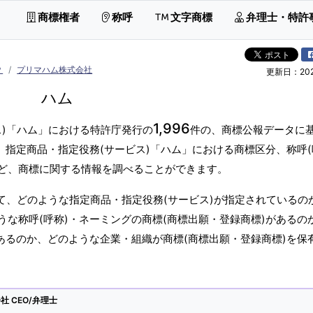
商標権者
称呼
文字商標
弁理士・特許
Ｐ
プリマハム株式会社
更新日：2026
ハム
1,996
ス)「ハム」における特許庁発行の
件の、商標公報データに
。指定商品・指定役務(サービス)「ハム」における商標区分、称呼(
ど、商標に関する情報を調べることができます。
て、どのような指定商品・指定役務(サービス)が指定されているの
な称呼(呼称)・ネーミングの商標(商標出願・登録商標)があるの
あるのか、どのような企業・組織が商標(商標出願・登録商標)を保
 CEO/弁理士