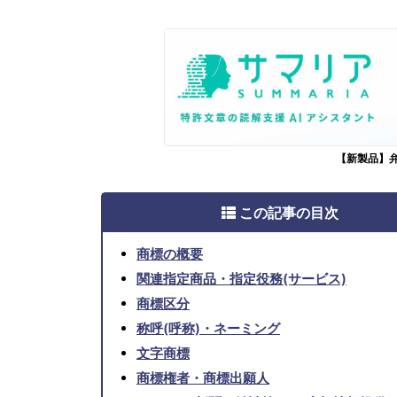
【新製品】
この記事の目次
商標の概要
関連指定商品・指定役務(サービス)
商標区分
称呼(呼称)・ネーミング
文字商標
商標権者・商標出願人