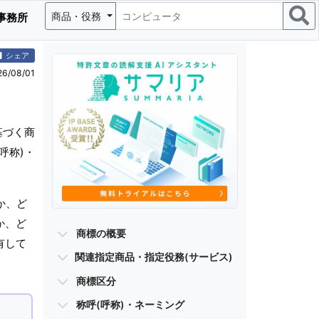
商品・役務
事務所
シェア
/08/01
基づく商
呼称)・
か、ど
か、ど
商標の概要
有して
関連指定商品・指定役務(サービス)
商標区分
称呼(呼称)・ネーミング