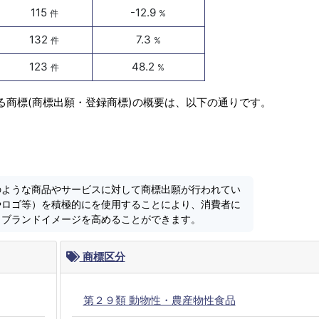
115
-12.9
件
%
132
7.3
件
%
123
48.2
件
%
る商標(商標出願・登録商標)の概要は、以下の通りです。
のような商品やサービスに対して商標出願が行われてい
やロゴ等）を積極的にを使用することにより、消費者に
しブランドイメージを高めることができます。
商標区分
第２９類 動物性・農産物性食品