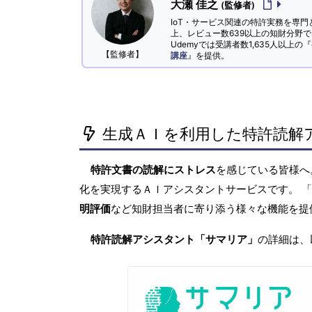
大瀬 佳之
(監修者)
IoT・サービス関連の特許実務を専門
上、レビュー数639以上の知財分野
Udemyでは受講者数1,635人以上の『
【監修者】
講座
』を提供。
生成ＡＩを利用した特許読解
特許文書の読解にストレス
を感じている皆様
化を実現するＡＩアシスタントサービスです。 
明評価
など知財担当者に寄り添う様々な機能を提
特許読解アシスタント「サマリア」
の詳細は、