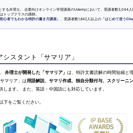
とする弁理士。 企業向けオンライン学習講座のUdemyにおいて、受講者数3,044人
ではトップクラスの講師。
初心者でもわかる特許の書き方講座
』、受講者数1,842人以上の『
はじめて使うCha
アシスタント「サマリア」
へ。
弁理士が開発した「サマリア」
は、特許文書読解の時間短縮と
「サマリア」は
用語解説、サマリ作成、独自分類付与、スクリーニ
供します。 また、英語・中国語にも対応しています。
以下をご覧ください。