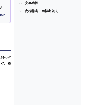
文字商標
以
商標権者・商標出願人
tGPT
理解の深
ング、発