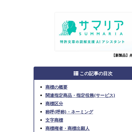
【新製品】
この記事の目次
商標の概要
関連指定商品・指定役務(サービス)
商標区分
称呼(呼称)・ネーミング
文字商標
商標権者・商標出願人