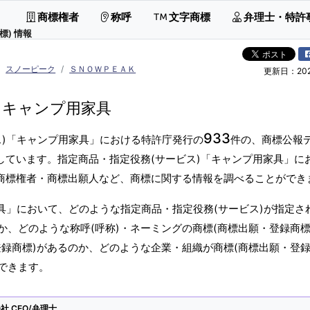
商標権者
称呼
文字商標
弁理士・特許
標) 情報
スノーピーク
ＳＮＯＷＰＥＡＫ
更新日：2026
キャンプ用家具
933
ス)「キャンプ用家具」における特許庁発行の
件の、商標公報
しています。指定商品・指定役務(サービス)「キャンプ用家具」に
、商標権者・商標出願人など、商標に関する情報を調べることができ
具」において、どのような指定商品・指定役務(サービス)が指定さ
、どのような称呼(呼称)・ネーミングの商標(商標出願・登録商標
録商標)があるのか、どのような企業・組織が商標(商標出願・登録
できます。
 CEO/弁理士