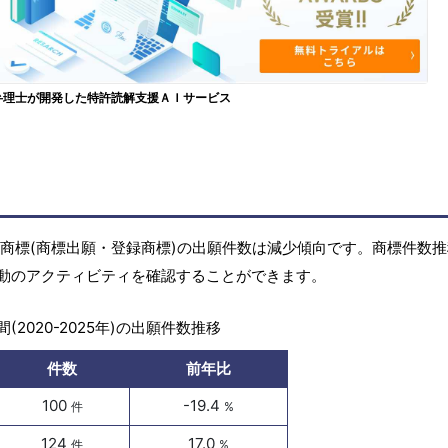
弁理士が開発した特許読解支援ＡＩサービス
年)の商標(商標出願・登録商標)の出願件数は減少傾向です。商標件数
動のアクティビティを確認することができます。
(2020-2025年)の出願件数推移
件数
前年比
100
-19.4
件
%
124
17.0
件
%