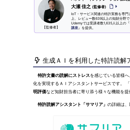
大瀬 佳之
(監修者)
IoT・サービス関連の特許実務を専門
上、レビュー数639以上の知財分野
Udemyでは受講者数1,635人以上の『
【監修者】
講座
』を提供。
生成ＡＩを利用した特許読解
特許文書の読解にストレス
を感じている皆様
化を実現するＡＩアシスタントサービスです。 
明評価
など知財担当者に寄り添う様々な機能を提
特許読解アシスタント「サマリア」
の詳細は、