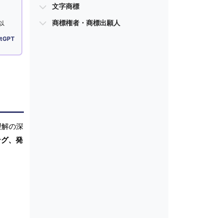
文字商標
商標権者・商標出願人
以
tGPT
理解の深
ング、発