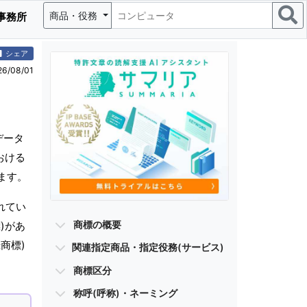
商品・役務
事務所
シェア
/08/01
データ
おける
ます。
れてい
商標の概要
)があ
商標)
関連指定商品・指定役務(サービス)
商標区分
称呼(呼称)・ネーミング