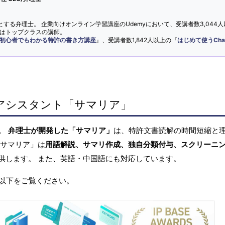
とする弁理士。 企業向けオンライン学習講座のUdemyにおいて、受講者数3,044人
ではトップクラスの講師。
初心者でもわかる特許の書き方講座
』、受講者数1,842人以上の『
はじめて使うCha
アシスタント「サマリア」
へ。
弁理士が開発した「サマリア」
は、特許文書読解の時間短縮と
「サマリア」は
用語解説、サマリ作成、独自分類付与、スクリーニ
供します。 また、英語・中国語にも対応しています。
以下をご覧ください。