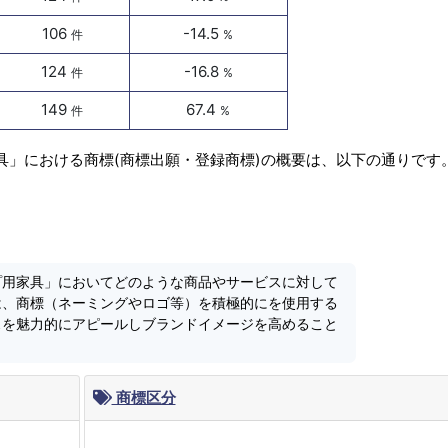
106
-14.5
件
%
124
-16.8
件
%
149
67.4
件
%
具」における商標(商標出願・登録商標)の概要は、以下の通りです
プ用家具」においてどのような商品やサービスに対して
は、商標（ネーミングやロゴ等）を積極的にを使用する
スを魅力的にアピールしブランドイメージを高めること
商標区分