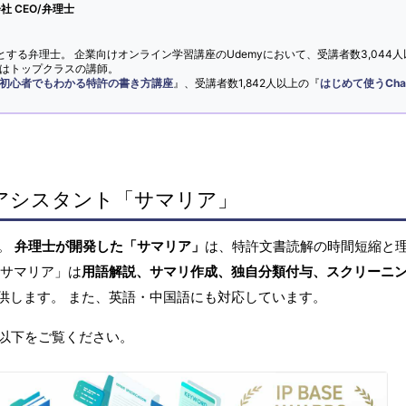
 CEO/弁理士
とする弁理士。 企業向けオンライン学習講座のUdemyにおいて、受講者数3,044人
ではトップクラスの講師。
初心者でもわかる特許の書き方講座
』、受講者数1,842人以上の『
はじめて使うCha
アシスタント「サマリア」
へ。
弁理士が開発した「サマリア」
は、特許文書読解の時間短縮と
「サマリア」は
用語解説、サマリ作成、独自分類付与、スクリーニ
供します。 また、英語・中国語にも対応しています。
以下をご覧ください。