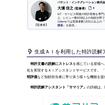
パテント・インテグレーション株式会社
大瀬 佳之
(監修者)
IoT・サービス関連の特許実務を専門
上、レビュー数639以上の知財分野
Udemyでは受講者数1,635人以上の『
【監修者】
講座
』を提供。
生成ＡＩを利用した特許読解
特許文書の読解にストレス
を感じている皆様
化を実現するＡＩアシスタントサービスです。 
明評価
など知財担当者に寄り添う様々な機能を提
特許読解アシスタント「サマリア」
の詳細は、