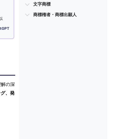
文字商標
商標権者・商標出願人
以
tGPT
理解の深
ング、発