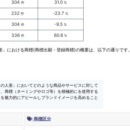
304
31.0
件
%
232
-23.7
件
%
304
-9.5
件
%
336
60.8
件
%
形」における商標(商標出願・登録商標)の概要は、以下の通りです
ゃの人形」においてどのような商品やサービスに対して
は、商標（ネーミングやロゴ等）を積極的にを使用する
スを魅力的にアピールしブランドイメージを高めること
商標区分