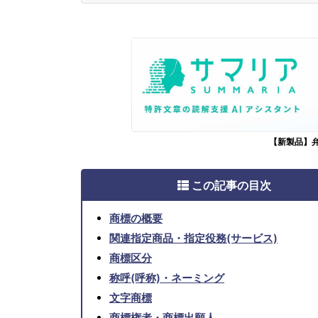
【新製品】
この記事の目次
商標の概要
関連指定商品・指定役務(サービス)
商標区分
称呼(呼称)・ネーミング
文字商標
商標権者・商標出願人