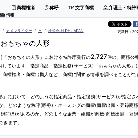
商標権者
称呼
文字商標
弁理士・特許
標) 情報
具
カメンライダー
Ｍ
株式会社LDH JAPAN
更新日：2026
おもちゃの人形
2,727
ス)「おもちゃの人形」における特許庁発行の
件の、商標公
供しています。指定商品・指定役務(サービス)「おもちゃの人形」
標、商標権者・商標出願人など、商標に関する情報を調べることがで
形」において、どのような指定商品・指定役務(サービス)が指定さ
、どのような称呼(呼称)・ネーミングの商標(商標出願・登録商標
録商標)があるのか、どのような企業・組織が商標(商標出願・登録
できます。