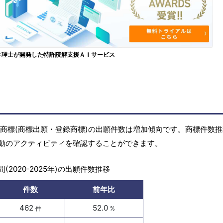
弁理士が開発した特許読解支援ＡＩサービス
年)の商標(商標出願・登録商標)の出願件数は増加傾向です。商標件数
動のアクティビティを確認することができます。
(2020-2025年)の出願件数推移
件数
前年比
462
52.0
件
%