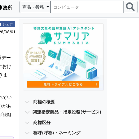
商品・役務
事務所
シェア
/08/01
報デー
におけ
きま
れてい
商標の概要
)があ
関連指定商品・指定役務(サービス)
商標)
商標区分
称呼(呼称)・ネーミング