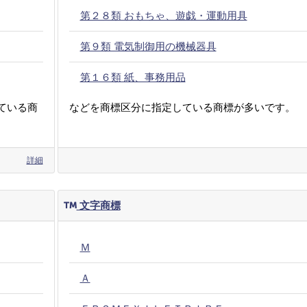
第２８類 おもちゃ、遊戯・運動用具
第９類 電気制御用の機械器具
第１６類 紙、事務用品
ている商
などを商標区分に指定している商標が多いです。
詳細
文字商標
Ｍ
Ａ