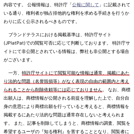
内容です。 公報情報は、特許庁「
公報に関して
」に記載されて
いる通り、権利者が独占排他的な権利を求める手続きを行うか
わりに広く公示されるべきものです。
ブランドテラスにおける掲載基準は、特許庁サイト
(JPlatPat)での閲覧可否に応じて判断しております。 特許庁サ
イトにて非公開とされている情報は、弊社も非公開とする場合
がございます。
一方、
特許庁サイトにて閲覧可能な情報は通常、掲載にあた
り法的な問題（名誉毀損等）がなく表現の自由の範囲内と考え
られることから削除依頼等には応じておりません
。 なお、商標
出願人は、商標情報が公開される前提を理解した上で、自分自
身の意思により商標出願を行っていると考えると、商標情報を
掲載するにあたり法的な問題は通常存在しないと考えられま
す。 また、記事を削除してしまうと、商標情報の調査、閲覧を
希望するユーザの『知る権利』を害することとなり、閲覧者に