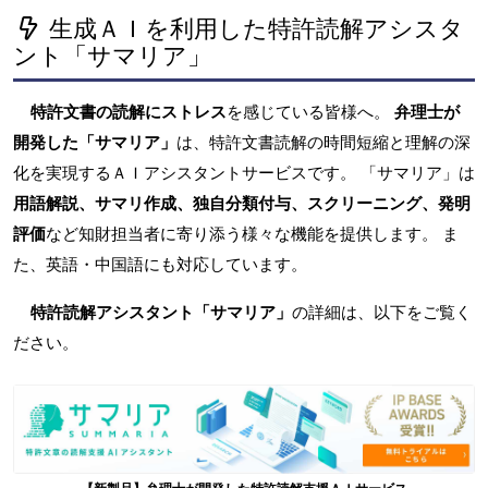
生成ＡＩを利用した特許読解アシスタ
ント「サマリア」
特許文書の読解にストレス
を感じている皆様へ。
弁理士が
開発した「サマリア」
は、特許文書読解の時間短縮と理解の深
化を実現するＡＩアシスタントサービスです。 「サマリア」は
用語解説、サマリ作成、独自分類付与、スクリーニング、発明
評価
など知財担当者に寄り添う様々な機能を提供します。 ま
た、英語・中国語にも対応しています。
特許読解アシスタント「サマリア」
の詳細は、以下をご覧く
ださい。