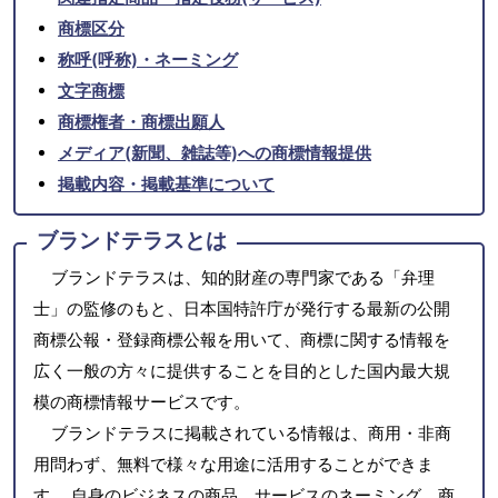
商標区分
称呼(呼称)・ネーミング
文字商標
商標権者・商標出願人
メディア(新聞、雑誌等)への商標情報提供
掲載内容・掲載基準について
ブランドテラスとは
ブランドテラスは、知的財産の専門家である「弁理
士」の監修のもと、日本国特許庁が発行する最新の公開
商標公報・登録商標公報を用いて、商標に関する情報を
広く一般の方々に提供することを目的とした国内最大規
模の商標情報サービスです。
ブランドテラスに掲載されている情報は、商用・非商
用問わず、無料で様々な用途に活用することができま
す。 自身のビジネスの商品、サービスのネーミング、商