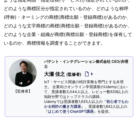
どのような商標区分が指定されているのか、どのような称呼
(呼称)・ネーミングの商標(商標出願・登録商標)があるのか、
どのような文字商標の商標(商標出願・登録商標)があるのか、
どのような企業・組織が商標(商標出願・登録商標)を保有して
いるのか、商標情報を調査することができます。
パテント・インテグレーション株式会社 CEO/弁理
士
大瀬 佳之
(監修者)
IoT・サービス関連の特許実務を専門とする弁理
士。 企業向けオンライン学習講座のUdemyにおい
【監修者】
て、受講者数3,044人以上、レビュー数639以上の
知財分野ではトップクラスの講師。
Udemyでは受講者数1,635人以上の『
初心者でもわ
かる特許の書き方講座
』、受講者数1,842人以上の
『
はじめて使うChatGPT講座
』を提供。