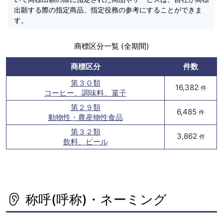
出願する際の指定商品、指定役務の参考にすることができま
す。
商標区分一覧 (全期間)
商標区分
件数
第３０類
16,382
件
コーヒー、調味料、菓子
第２９類
6,485
件
動物性・農産物性食品
第３２類
3,862
件
飲料、ビール
称呼(呼称)・ネーミング