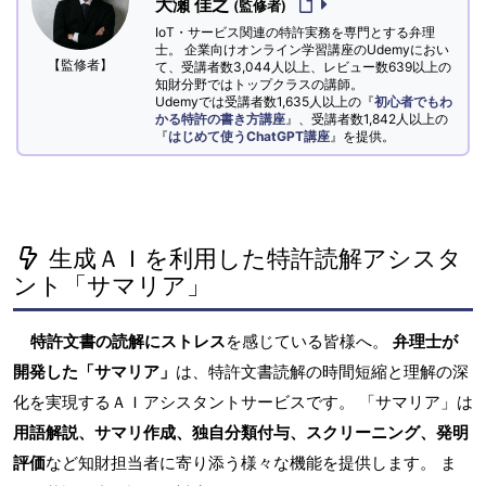
大瀬 佳之
(監修者)
IoT・サービス関連の特許実務を専門とする弁理
士。 企業向けオンライン学習講座のUdemyにおい
【監修者】
て、受講者数3,044人以上、レビュー数639以上の
知財分野ではトップクラスの講師。
Udemyでは受講者数1,635人以上の『
初心者でもわ
かる特許の書き方講座
』、受講者数1,842人以上の
『
はじめて使うChatGPT講座
』を提供。
生成ＡＩを利用した特許読解アシスタ
ント「サマリア」
特許文書の読解にストレス
を感じている皆様へ。
弁理士が
開発した「サマリア」
は、特許文書読解の時間短縮と理解の深
化を実現するＡＩアシスタントサービスです。 「サマリア」は
用語解説、サマリ作成、独自分類付与、スクリーニング、発明
評価
など知財担当者に寄り添う様々な機能を提供します。 ま