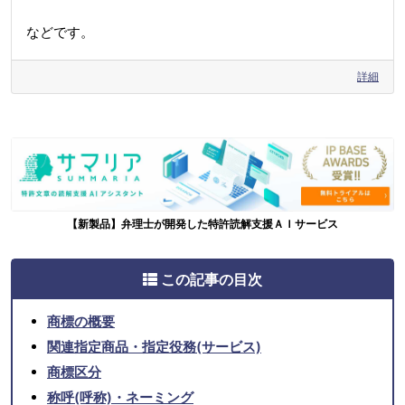
などです。
詳細
【新製品】弁理士が開発した特許読解支援ＡＩサービス
この記事の目次
商標の概要
関連指定商品・指定役務(サービス)
商標区分
称呼(呼称)・ネーミング