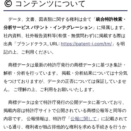
コンテンツについて
データ、文書、図表類に関する権利は全て「
統合特許検索・
分析サービス パテント・インテグレーション
」に帰属します。
社内資料、社外報告資料等(有償・無償問わず)に掲載する際は
出典「ブランドテラス, URL:
https://patent-i.com/tm/
」を明
記の上、ご利用ください。
商標データは最新の特許庁発行の商標データに基づき集計・
解析・分析を行っています。 掲載・分析結果については十分気
をつけておりますが、データの正否については保証していませ
ん。 ご理解の上、ご利用をお願いいたします。
商標データは全て特許庁発行の公開データに基づいており、
掲載内容は特許庁サイトで公開されている商標公報等と同等の
内容です。 公報情報は、特許庁「
公報に関して
」に記載されて
いる通り、権利者が独占排他的な権利を求める手続きを行うか