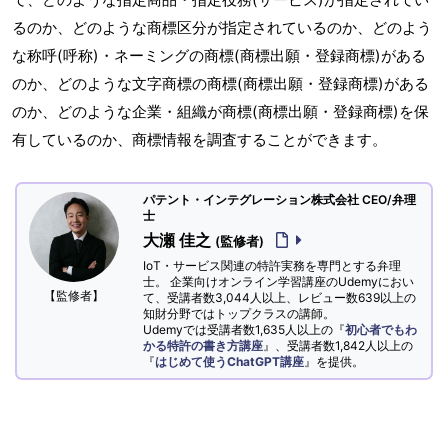
るのか、どのような商標区分が指定されているのか、どのよう
な称呼(呼称)・ネーミングの商標(商標出願・登録商標)がある
のか、どのような文字商標の商標(商標出願・登録商標)がある
のか、どのような企業・組織が商標(商標出願・登録商標)を保
有しているのか、商標情報を調査することができます。
パテント・インテグレーション株式会社 CEO/弁理
士
大瀬 佳之
(監修者)
IoT・サービス関連の特許実務を専門とする弁理
士。 企業向けオンライン学習講座のUdemyにおい
【監修者】
て、受講者数3,044人以上、レビュー数639以上の
知財分野ではトップクラスの講師。
Udemyでは受講者数1,635人以上の『
初心者でもわ
かる特許の書き方講座
』、受講者数1,842人以上の
『
はじめて使うChatGPT講座
』を提供。