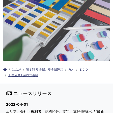
はんだ
第６類 卑金属、卑金属製品
ガオ
ＥＣＯ
千住金属工業株式会社
ニュースリリース
2022-04-01
エリア、会社・権利者、商標区分、文字、称呼(呼称)など最新