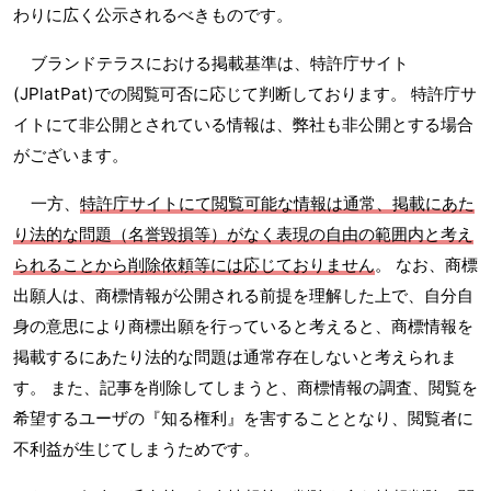
わりに広く公示されるべきものです。
ブランドテラスにおける掲載基準は、特許庁サイト
(JPlatPat)での閲覧可否に応じて判断しております。 特許庁サ
イトにて非公開とされている情報は、弊社も非公開とする場合
がございます。
一方、
特許庁サイトにて閲覧可能な情報は通常、掲載にあた
り法的な問題（名誉毀損等）がなく表現の自由の範囲内と考え
られることから削除依頼等には応じておりません
。 なお、商標
出願人は、商標情報が公開される前提を理解した上で、自分自
身の意思により商標出願を行っていると考えると、商標情報を
掲載するにあたり法的な問題は通常存在しないと考えられま
す。 また、記事を削除してしまうと、商標情報の調査、閲覧を
希望するユーザの『知る権利』を害することとなり、閲覧者に
不利益が生じてしまうためです。