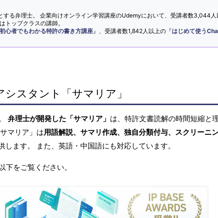
とする弁理士。 企業向けオンライン学習講座のUdemyにおいて、受講者数3,044人
ではトップクラスの講師。
初心者でもわかる特許の書き方講座
』、受講者数1,842人以上の『
はじめて使うCha
アシスタント「サマリア」
へ。
弁理士が開発した「サマリア」
は、特許文書読解の時間短縮と
「サマリア」は
用語解説、サマリ作成、独自分類付与、スクリーニ
供します。 また、英語・中国語にも対応しています。
以下をご覧ください。