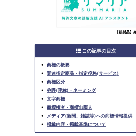
【新製品】
この記事の目次
商標の概要
関連指定商品・指定役務(サービス)
商標区分
称呼(呼称)・ネーミング
文字商標
商標権者・商標出願人
メディア(新聞、雑誌等)への商標情報提供
掲載内容・掲載基準について