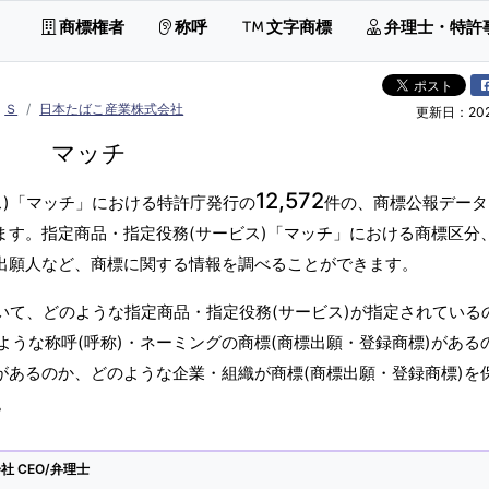
商標権者
称呼
文字商標
弁理士・特許
Ｓ
日本たばこ産業株式会社
更新日：2026
マッチ
12,572
ス)「マッチ」における特許庁発行の
件の、商標公報データ
ます。指定商品・指定役務(サービス)「マッチ」における商標区分
標出願人など、商標に関する情報を調べることができます。
いて、どのような指定商品・指定役務(サービス)が指定されている
うな称呼(呼称)・ネーミングの商標(商標出願・登録商標)がある
があるのか、どのような企業・組織が商標(商標出願・登録商標)を
。
 CEO/弁理士