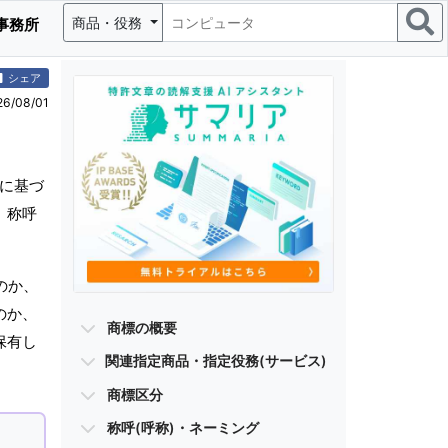
商品・役務
事務所
シェア
/08/01
に基づ
、称呼
のか、
のか、
商標の概要
保有し
関連指定商品・指定役務(サービス)
商標区分
称呼(呼称)・ネーミング