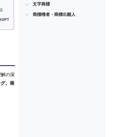
文字商標
以
商標権者・商標出願人
tGPT
理解の深
ング、発