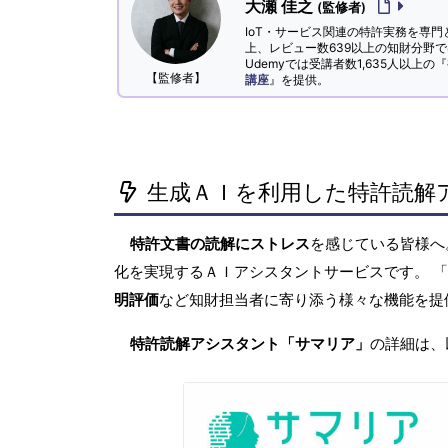
大瀬 佳之
(監修者)
IoT・サービス関連の特許実務を専門
上、レビュー数639以上の知財分野
Udemyでは受講者数1,635人以上の『
【監修者】
講座
』を提供。
生成ＡＩを利用した特許読解
特許文書の読解にストレス
を感じている皆様
化を実現するＡＩアシスタントサービスです。 
明評価
など知財担当者に寄り添う様々な機能を提
特許読解アシスタント「サマリア」
の詳細は、