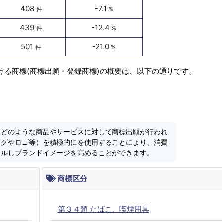
408
-7.1
件
%
439
-12.4
件
%
501
-21.0
件
%
ける商標(商標出願・登録商標)の概要は、以下の通りです。
てどのような商品やサービスに対して商標出願が行われ
ングやロゴ等）を積極的にを使用することにより、消費
ールしブランドイメージを高めることができます。
商標区分
第３４類 たばこ、喫煙用具