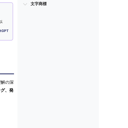
文字商標
以
tGPT
理解の深
ング、発