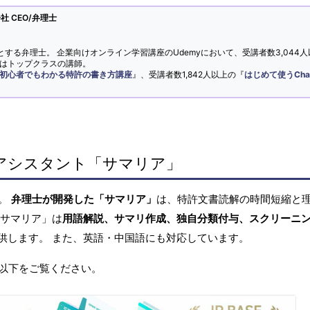
 CEO/弁理士
とする弁理士。 企業向けオンライン学習講座のUdemyにおいて、受講者数3,044人
ではトップクラスの講師。
初心者でもわかる特許の書き方講座
』、受講者数1,842人以上の『
はじめて使うCha
アシスタント「サマリア」
へ。
弁理士が開発した「サマリア」
は、特許文書読解の時間短縮と
「サマリア」は
用語解説、サマリ作成、独自分類付与、スクリーニ
供します。 また、英語・中国語にも対応しています。
以下をご覧ください。