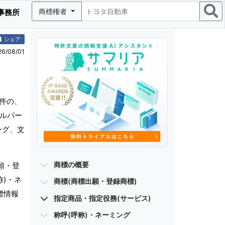
商標権者
事務所
シェア
/08/01
件の、
タルパー
ング、文
商標の概要
願・登
称)・ネ
商標(商標出願・登録商標)
標情報
指定商品・指定役務(サービス)
称呼(呼称)・ネーミング