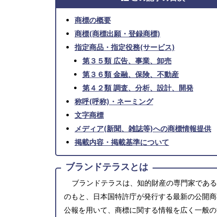
商標の概要
商標(商標出願・登録商標)
指定商品・指定役務(サービス)
第３５類 広告、事業、卸売
第３６類 金融、保険、不動産
第４２類 調査、分析、設計、開発
称呼(呼称)・ネーミング
文字商標
メディア(新聞、雑誌等)への商標情報提供
掲載内容・掲載基準について
ブランドテラスとは
ブランドテラスは、知的財産の専門家である
のもと、日本国特許庁が発行する最新の公開商
公報を用いて、商標に関する情報を広く一般の