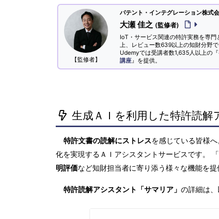
パテント・インテグレーション株式会社
大瀬 佳之
(監修者)
IoT・サービス関連の特許実務を専門
上、レビュー数639以上の知財分野
Udemyでは受講者数1,635人以上の『
【監修者】
講座
』を提供。
生成ＡＩを利用した特許読解
特許文書の読解にストレス
を感じている皆様
化を実現するＡＩアシスタントサービスです。 
明評価
など知財担当者に寄り添う様々な機能を提
特許読解アシスタント「サマリア」
の詳細は、