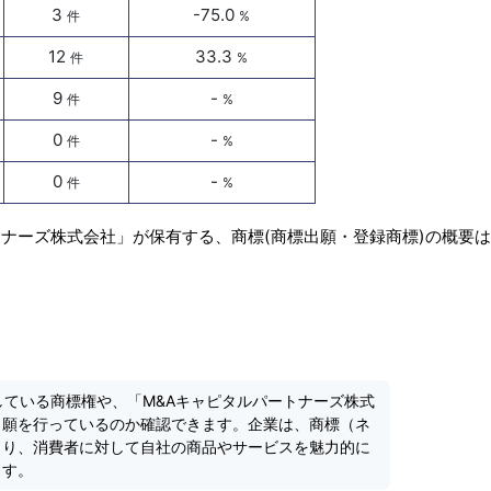
3
-75.0
件
%
12
33.3
件
%
9
-
件
%
0
-
件
%
0
-
件
%
トナーズ株式会社」が保有する、商標(商標出願・登録商標)の概要
している商標権や、「M&Aキャピタルパートナーズ株式
出願を行っているのか確認できます。企業は、商標（ネ
より、消費者に対して自社の商品やサービスを魅力的に
ます。