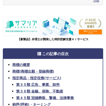
詳細
【新製品】弁理士が開発した特許読解支援ＡＩサービス
この記事の目次
商標の概要
商標(商標出願・登録商標)
指定商品・指定役務(サービス)
第３５類 広告、事業、卸売
第３６類 金融、保険、不動産
第４５類 冠婚葬祭、警備、法律事務
称呼(呼称)・ネーミング