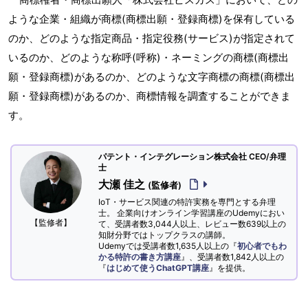
ような企業・組織が商標(商標出願・登録商標)を保有している
のか、どのような指定商品・指定役務(サービス)が指定されて
いるのか、どのような称呼(呼称)・ネーミングの商標(商標出
願・登録商標)があるのか、どのような文字商標の商標(商標出
願・登録商標)があるのか、商標情報を調査することができま
す。
パテント・インテグレーション株式会社 CEO/弁理
士
大瀬 佳之
(監修者)
IoT・サービス関連の特許実務を専門とする弁理
士。 企業向けオンライン学習講座のUdemyにおい
【監修者】
て、受講者数3,044人以上、レビュー数639以上の
知財分野ではトップクラスの講師。
Udemyでは受講者数1,635人以上の『
初心者でもわ
かる特許の書き方講座
』、受講者数1,842人以上の
『
はじめて使うChatGPT講座
』を提供。