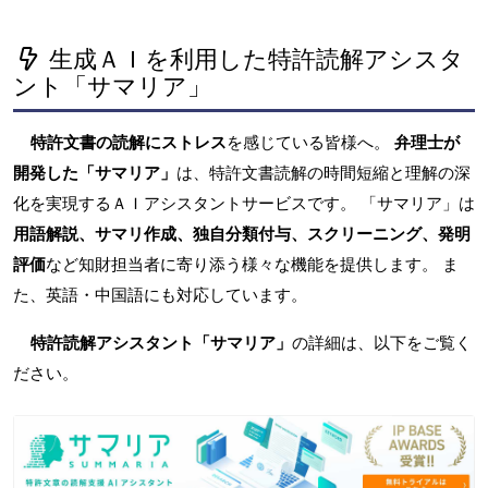
生成ＡＩを利用した特許読解アシスタ
ント「サマリア」
特許文書の読解にストレス
を感じている皆様へ。
弁理士が
開発した「サマリア」
は、特許文書読解の時間短縮と理解の深
化を実現するＡＩアシスタントサービスです。 「サマリア」は
用語解説、サマリ作成、独自分類付与、スクリーニング、発明
評価
など知財担当者に寄り添う様々な機能を提供します。 ま
た、英語・中国語にも対応しています。
特許読解アシスタント「サマリア」
の詳細は、以下をご覧く
ださい。