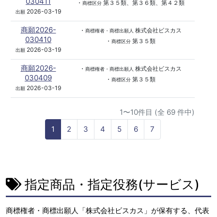
030411
・
第３５類、第３６類、第４２類
商標区分
2026-03-19
出願
商願2026-
・
株式会社ビスカス
商標権者・商標出願人
030410
・
第３５類
商標区分
2026-03-19
出願
商願2026-
・
株式会社ビスカス
商標権者・商標出願人
030409
・
第３５類
商標区分
2026-03-19
出願
1〜10件目 (全 69 件中)
1
2
3
4
5
6
7
指定商品・指定役務(サービス)
商標権者・商標出願人「株式会社ビスカス」が保有する、代表