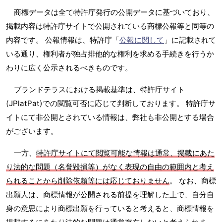
商標データは全て特許庁発行の公開データに基づいており、
掲載内容は特許庁サイトで公開されている商標公報等と同等の
内容です。 公報情報は、特許庁「
公報に関して
」に記載されて
いる通り、権利者が独占排他的な権利を求める手続きを行うか
わりに広く公示されるべきものです。
ブランドテラスにおける掲載基準は、特許庁サイト
(JPlatPat)での閲覧可否に応じて判断しております。 特許庁サ
イトにて非公開とされている情報は、弊社も非公開とする場合
がございます。
一方、
特許庁サイトにて閲覧可能な情報は通常、掲載にあた
り法的な問題（名誉毀損等）がなく表現の自由の範囲内と考え
られることから削除依頼等には応じておりません
。 なお、商標
出願人は、商標情報が公開される前提を理解した上で、自分自
身の意思により商標出願を行っていると考えると、商標情報を