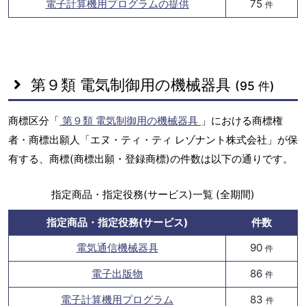
電子計算機用プログラムの提供
75
件
第９類 電気制御用の機械器具
(95 件)
商標区分「
第９類 電気制御用の機械器具
」における商標権
者・商標出願人「エヌ・ティ・ティ レゾナント株式会社」が保
有する、商標(商標出願・登録商標)の件数は以下の通りです。
指定商品・指定役務(サービス)一覧 (全期間)
指定商品・指定役務(サービス)
件数
電気通信機械器具
90
件
電子出版物
86
件
電子計算機用プログラム
83
件