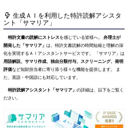
生成ＡＩを利用した特許読解アシスタ
ント「サマリア」
特許文書の読解にストレス
を感じている皆様へ。
弁理士が
開発した「サマリア」
は、特許文書読解の時間短縮と理解の深
化を実現するＡＩアシスタントサービスです。 「サマリア」は
用語解説、サマリ作成、独自分類付与、スクリーニング、発明
評価
など知財担当者に寄り添う様々な機能を提供します。 ま
た、英語・中国語にも対応しています。
特許読解アシスタント「サマリア」
の詳細は、以下をご覧く
ださい。