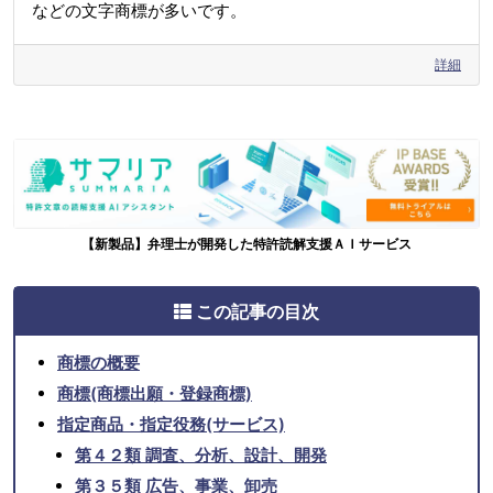
などの文字商標が多いです。
詳細
【新製品】弁理士が開発した特許読解支援ＡＩサービス
この記事の目次
商標の概要
商標(商標出願・登録商標)
指定商品・指定役務(サービス)
第４２類 調査、分析、設計、開発
第３５類 広告、事業、卸売