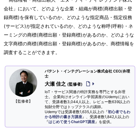
会社」において、どのような企業・組織が商標(商標出願・登
録商標)を保有しているのか、どのような指定商品・指定役務
(サービス)が指定されているのか、どのような称呼(呼称)・ネ
ーミングの商標(商標出願・登録商標)があるのか、どのような
文字商標の商標(商標出願・登録商標)があるのか、商標情報を
調査することができます。
パテント・インテグレーション株式会社 CEO/弁理
士
大瀬 佳之
(監修者)
IoT・サービス関連の特許実務を専門とする弁理
士。 企業向けオンライン学習講座のUdemyにおい
【監修者】
て、受講者数3,044人以上、レビュー数639以上の
知財分野ではトップクラスの講師。
Udemyでは受講者数1,635人以上の『
初心者でもわ
かる特許の書き方講座
』、受講者数1,842人以上の
『
はじめて使うChatGPT講座
』を提供。