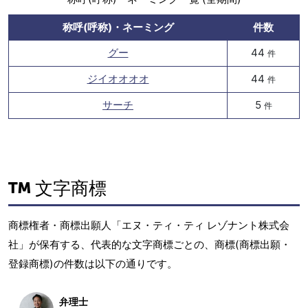
称呼(呼称)・ネーミング
件数
グー
44
件
ジイオオオオ
44
件
サーチ
5
件
文字商標
商標権者・商標出願人「エヌ・ティ・ティ レゾナント株式会
社」が保有する、代表的な文字商標ごとの、商標(商標出願・
登録商標)の件数は以下の通りです。
弁理士