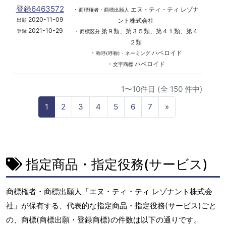
登録6463572
・
エヌ・ティ・ティ レゾナ
商標権者・商標出願人
2020-11-09
ント株式会社
出願
2021-10-29
・
第９類、第３５類、第４１類、第４
登録
商標区分
２類
・
ハベロイド
称呼(呼称)・ネーミング
・
ハベロイド
文字商標
1〜10件目 (全 150 件中)
N
1
2
3
4
5
6
7
»
e
x
t
指定商品・指定役務(サービス)
商標権者・商標出願人「エヌ・ティ・ティ レゾナント株式会
社」が保有する、代表的な指定商品・指定役務(サービス)ごと
の、商標(商標出願・登録商標)の件数は以下の通りです。