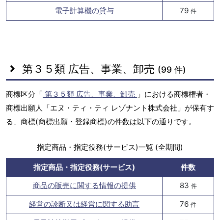
電子計算機の貸与
79
件
第３５類 広告、事業、卸売
(99 件)
商標区分「
第３５類 広告、事業、卸売
」における商標権者・
商標出願人「エヌ・ティ・ティ レゾナント株式会社」が保有す
る、商標(商標出願・登録商標)の件数は以下の通りです。
指定商品・指定役務(サービス)一覧 (全期間)
指定商品・指定役務(サービス)
件数
商品の販売に関する情報の提供
83
件
経営の診断又は経営に関する助言
76
件