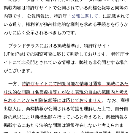
掲載内容は特許庁サイトで公開されている商標公報等と同等の
内容です。 公報情報は、特許庁「
公報に関して
」に記載されて
いる通り、権利者が独占排他的な権利を求める手続きを行うか
わりに広く公示されるべきものです。
ブランドテラスにおける掲載基準は、特許庁サイト
(JPlatPat)での閲覧可否に応じて判断しております。 特許庁サ
イトにて非公開とされている情報は、弊社も非公開とする場合
がございます。
一方、
特許庁サイトにて閲覧可能な情報は通常、掲載にあた
り法的な問題（名誉毀損等）がなく表現の自由の範囲内と考え
られることから削除依頼等には応じておりません
。 なお、商標
出願人は、商標情報が公開される前提を理解した上で、自分自
身の意思により商標出願を行っていると考えると、商標情報を
掲載するにあたり法的な問題は通常存在しないと考えられま