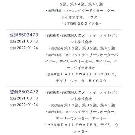
２類、第４４類、第４５類
・
グードクター、グー、
称呼(呼称)・ネーミング
ジイオオオオ、ドクター
・
ＧＯＯドクタ－
文字商標
登録6503473
・
エヌ・ティ・ティ レゾナ
商標権者・商標出願人
2021-03-18
ント株式会社
出願
2022-01-24
・
第１１類、第３２類、第４３類
登録
商標区分
・
デイリーウオーターバ
称呼(呼称)・ネーミング
イグー、デイリーウオーター、デイリー、グ
ー、ジイオオオオ
・
ＤＡＩＬＹＷＡＴＥＲＢＹＧＯＯ、
文字商標
デイリ－ウォ－タ－ＢＹＧＯＯ
登録6503472
・
エヌ・ティ・ティ レゾナ
商標権者・商標出願人
2021-03-18
ント株式会社
出願
2022-01-24
・
第１１類、第３２類、第４３類
登録
商標区分
・
デイリーウオーター、
称呼(呼称)・ネーミング
デーリーウオーター、デーリー
・
ＤＡＩＬＹＷＡＴＥＲ、デイリ－ウ
文字商標
ォ－タ－