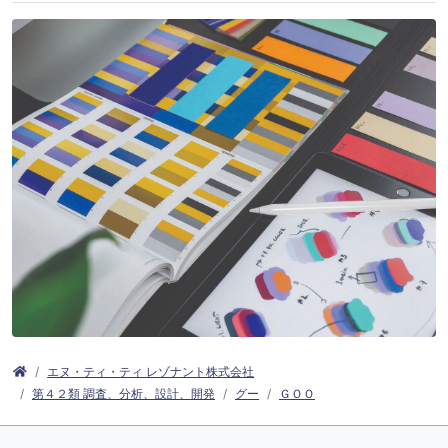
エヌ・ティ・ティ レゾナント株式会社
第４２類 調査、分析、設計、開発
グー
ＧＯＯ