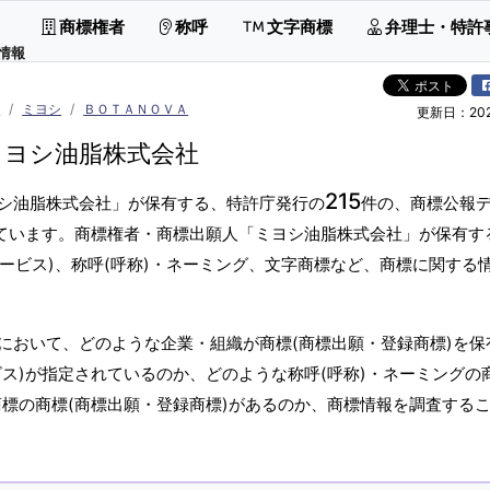
商標権者
称呼
文字商標
弁理士・特許
情報
品
ミヨシ
ＢＯＴＡＮＯＶＡ
更新日：2026
ミヨシ油脂株式会社
215
シ油脂株式会社」が保有する、特許庁発行の
件の、商標公報
しています。商標権者・商標出願人「ミヨシ油脂株式会社」が保有す
サービス)、称呼(呼称)・ネーミング、文字商標など、商標に関する
において、どのような企業・組織が商標(商標出願・登録商標)を保
ス)が指定されているのか、どのような称呼(呼称)・ネーミングの
商標の商標(商標出願・登録商標)があるのか、商標情報を調査する