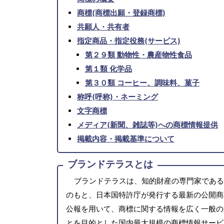
商標(商標出願・登録商標)
共願人・共有者
指定商品・指定役務(サービス)
第２９類 動物性・農産物性食品
第１類 化学品
第３０類 コーヒー、調味料、菓子
称呼(呼称)・ネーミング
文字商標
メディア(新聞、雑誌等)への商標情報提供
掲載内容・掲載基準について
ブランドテラスとは
ブランドテラスは、知的財産の専門家である
のもと、日本国特許庁が発行する最新の公開商
公報を用いて、商標に関する情報を広く一般の
とを目的とした国内最大規模の商標情報サービ