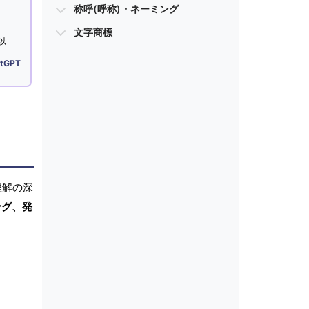
称呼(呼称)・ネーミング
文字商標
以
tGPT
理解の深
ング、発