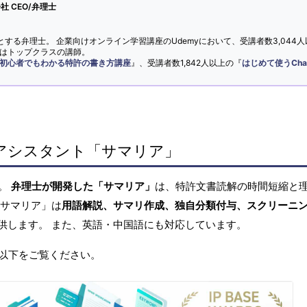
 CEO/弁理士
とする弁理士。 企業向けオンライン学習講座のUdemyにおいて、受講者数3,044人
ではトップクラスの講師。
初心者でもわかる特許の書き方講座
』、受講者数1,842人以上の『
はじめて使うCha
アシスタント「サマリア」
へ。
弁理士が開発した「サマリア」
は、特許文書読解の時間短縮と
「サマリア」は
用語解説、サマリ作成、独自分類付与、スクリーニ
供します。 また、英語・中国語にも対応しています。
以下をご覧ください。