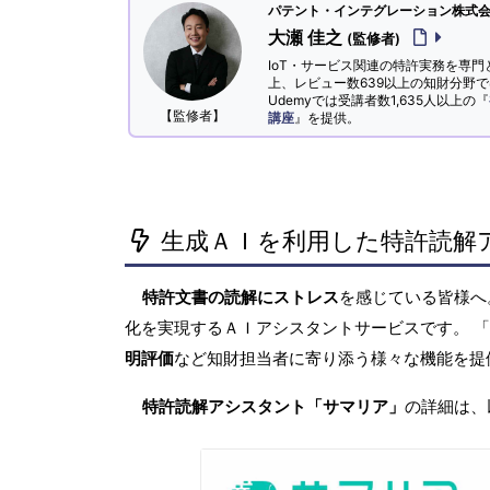
パテント・インテグレーション株式会社
大瀬 佳之
(監修者)
IoT・サービス関連の特許実務を専門
上、レビュー数639以上の知財分野
Udemyでは受講者数1,635人以上の『
【監修者】
講座
』を提供。
生成ＡＩを利用した特許読解
特許文書の読解にストレス
を感じている皆様
化を実現するＡＩアシスタントサービスです。 
明評価
など知財担当者に寄り添う様々な機能を提
特許読解アシスタント「サマリア」
の詳細は、