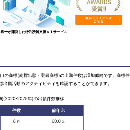
弁理士が開発した特許読解支援ＡＩサービス
25年)の商標(商標出願・登録商標)の出願件数は増加傾向です。商標
標出願活動のアクティビティを確認することができます。
(2020-2025年)の出願件数推移
件数
前年比
8
60.0
件
%