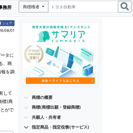
商標権者
事務所
シェア
/08/01
データに
る、商
情報を調
有して
商標の概要
商標(商
商標(商標出願・登録商標)
ことがで
共願人・共有者
指定商品・指定役務(サービス)