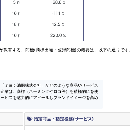
5
-68.8
件
%
16
-11.1
件
%
18
12.5
件
%
16
220.0
件
%
が保有する、商標(商標出願・登録商標)の概要は、以下の通りです
、「ミヨシ油脂株式会社」がどのような商品やサービス
。企業は、商標（ネーミングやロゴ等）を積極的にを使
サービスを魅力的にアピールしブランドイメージを高め
指定商品・指定役務(サービス)