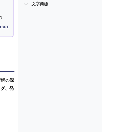
文字商標
以
tGPT
理解の深
ング、発