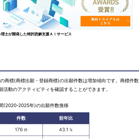
弁理士が開発した特許読解支援ＡＩサービス
5年)の商標(商標出願・登録商標)の出願件数は増加傾向です。商標件
願活動のアクティビティを確認することができます。
(2020-2025年)の出願件数推移
件数
前年比
176
43.1
件
%