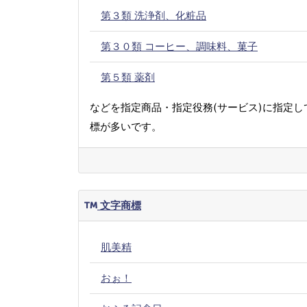
第３類 洗浄剤、化粧品
第３０類 コーヒー、調味料、菓子
第５類 薬剤
などを指定商品・指定役務(サービス)に指定し
標が多いです。
文字商標
肌美精
おぉ！