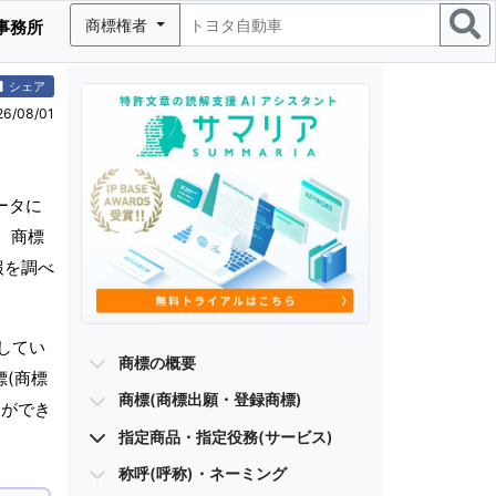
商標権者
事務所
シェア
/08/01
ータに
、商標
報を調べ
してい
商標の概要
標(商標
商標(商標出願・登録商標)
とができ
指定商品・指定役務(サービス)
称呼(呼称)・ネーミング