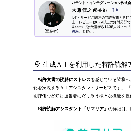
パテント・インテグレーション株式会社
大瀬 佳之
(監修者)
IoT・サービス関連の特許実務を専門
上、レビュー数639以上の知財分野
Udemyでは受講者数1,635人以上の『
【監修者】
講座
』を提供。
生成ＡＩを利用した特許読解
特許文書の読解にストレス
を感じている皆様
化を実現するＡＩアシスタントサービスです。 
明評価
など知財担当者に寄り添う様々な機能を提
特許読解アシスタント「サマリア」
の詳細は、