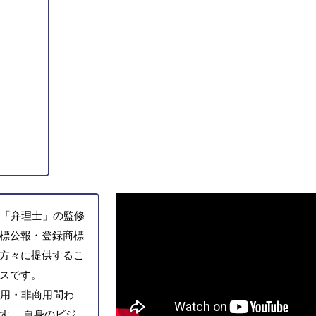
「弁理士」の監修
標公報・登録商標
方々に提供するこ
スです。
用・非商用問わ
す。 自身のビジ