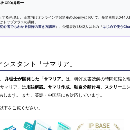
 CEO/弁理士
とする弁理士。 企業向けオンライン学習講座のUdemyにおいて、受講者数3,044人
ではトップクラスの講師。
初心者でもわかる特許の書き方講座
』、受講者数1,842人以上の『
はじめて使うCha
アシスタント「サマリア」
へ。
弁理士が開発した「サマリア」
は、特許文書読解の時間短縮と
「サマリア」は
用語解説、サマリ作成、独自分類付与、スクリーニ
供します。 また、英語・中国語にも対応しています。
以下をご覧ください。