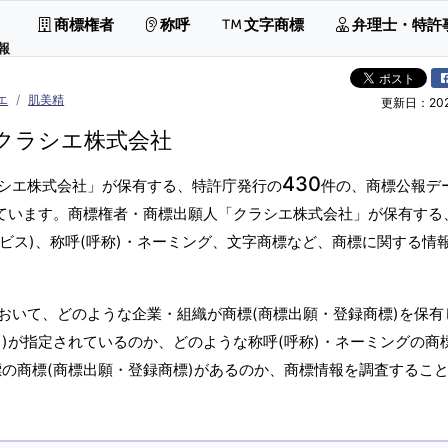
商標権者
称呼
文字商標
弁理士・特許
報
エ
肌美精
更新日：2026
クラシエ株式会社
430
シエ株式会社」が保有する、特許庁発行の
件の、商標公報デ
しています。商標権者・商標出願人「クラシエ株式会社」が保有する
ービス)、称呼(呼称)・ネーミング、文字商標など、商標に関する情
おいて、どのような企業・組織が商標(商標出願・登録商標)を保有
)が指定されているのか、どのような称呼(呼称)・ネーミングの商
標の商標(商標出願・登録商標)があるのか、商標情報を調査するこ