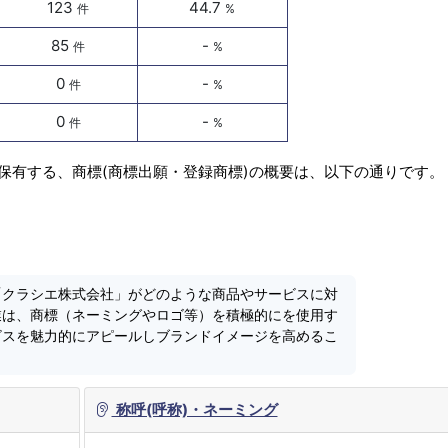
123
44.7
件
%
85
-
件
%
0
-
件
%
0
-
件
%
保有する、商標(商標出願・登録商標)の概要は、以下の通りです。
「クラシエ株式会社」がどのような商品やサービスに対
業は、商標（ネーミングやロゴ等）を積極的にを使用す
ビスを魅力的にアピールしブランドイメージを高めるこ
称呼(呼称)・ネーミング