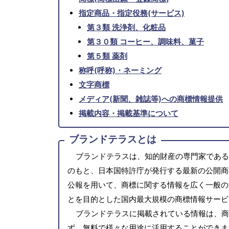
指定商品・指定役務(サービス)
第３類 洗浄剤、化粧品
第３０類 コーヒー、調味料、菓子
第５類 薬剤
称呼(呼称)・ネーミング
文字商標
メディア(新聞、雑誌等)への商標情報提供
掲載内容・掲載基準について
ブランドテラスとは
ブランドテラスは、知的財産の専門家である
のもと、日本国特許庁が発行する最新の公開商
公報を用いて、商標に関する情報を広く一般の
とを目的とした国内最大規模の商標情報サービ
ブランドテラスに掲載されている情報は、商
ず、無料で様々な用途に活用することができま