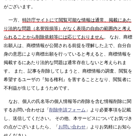
がございます。
一方、
特許庁サイトにて閲覧可能な情報は通常、掲載にあた
り法的な問題（名誉毀損等）がなく表現の自由の範囲内と考え
られることから削除依頼等には応じておりません
。 なお、商標
出願人は、商標情報が公開される前提を理解した上で、自分自
身の意思により商標出願を行っていると考えると、商標情報を
掲載するにあたり法的な問題は通常存在しないと考えられま
す。 また、記事を削除してしまうと、商標情報の調査、閲覧を
希望するユーザの『知る権利』を害することとなり、閲覧者に
不利益が生じてしまうためです。
なお、個人の氏名等の個人情報等の削除を含む情報削除に関
するお問い合わせは「
削除申請フォーム
」より必要事項を記載
し、送信してください。 その他、本サービスについてお気づき
の点がございましたら、「
お問い合わせ
」よりお気軽にお知ら
せください。