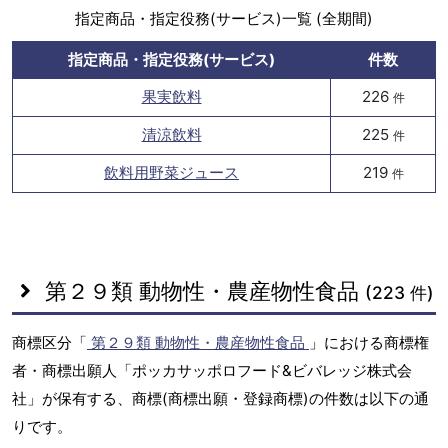
指定商品・指定役務(サービス)一覧 (全期間)
指定商品・指定役務(サービス)
件数
果実飲料
226
件
清涼飲料
225
件
飲料用野菜ジュース
219
件
第２９類 動物性・農産物性食品
(223 件)
商標区分「
第２９類 動物性・農産物性食品
」における商標権
者・商標出願人「ポッカサッポロフード&ビバレッジ株式会
社」が保有する、商標(商標出願・登録商標)の件数は以下の通
りです。