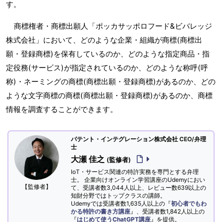
す。
商標権者・商標出願人「ポッカサッポロフード&ビバレッジ
株式会社」において、どのような企業・組織が商標(商標出
願・登録商標)を保有しているのか、どのような指定商品・指
定役務(サービス)が指定されているのか、どのような称呼(呼
称)・ネーミングの商標(商標出願・登録商標)があるのか、どの
ような文字商標の商標(商標出願・登録商標)があるのか、商標
情報を調査することができます。
パテント・インテグレーション株式会社 CEO/弁理
士
大瀬 佳之
(監修者)
IoT・サービス関連の特許実務を専門とする弁理
士。 企業向けオンライン学習講座のUdemyにおい
【監修者】
て、受講者数3,044人以上、レビュー数639以上の
知財分野ではトップクラスの講師。
Udemyでは受講者数1,635人以上の『
初心者でもわ
かる特許の書き方講座
』、受講者数1,842人以上の
『
はじめて使うChatGPT講座
』を提供。