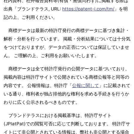
社内資料、社外報告資料等(有償・無償問わず)に掲載する際は
出典「ブランドテラス, URL:
https://patent-i.com/tm/
」を明
記の上、ご利用ください。
商標データは最新の特許庁発行の商標データに基づき集計・
解析・分析を行っています。 掲載・分析結果については十分気
をつけておりますが、データの正否については保証していませ
ん。 ご理解の上、ご利用をお願いいたします。
商標データは全て特許庁発行の公開データに基づいており、
掲載内容は特許庁サイトで公開されている商標公報等と同等の
内容です。 公報情報は、特許庁「
公報に関して
」に記載されて
いる通り、権利者が独占排他的な権利を求める手続きを行うか
わりに広く公示されるべきものです。
ブランドテラスにおける掲載基準は、特許庁サイト
(JPlatPat)での閲覧可否に応じて判断しております。 特許庁サ
イトにて非公開とされている情報は、弊社も非公開とする場合