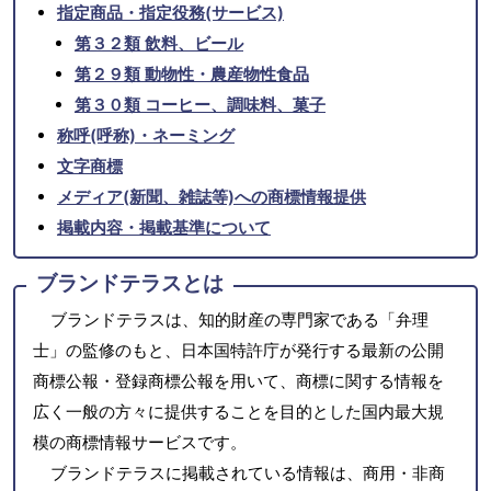
指定商品・指定役務(サービス)
第３２類 飲料、ビール
第２９類 動物性・農産物性食品
第３０類 コーヒー、調味料、菓子
称呼(呼称)・ネーミング
文字商標
メディア(新聞、雑誌等)への商標情報提供
掲載内容・掲載基準について
ブランドテラスとは
ブランドテラスは、知的財産の専門家である「弁理
士」の監修のもと、日本国特許庁が発行する最新の公開
商標公報・登録商標公報を用いて、商標に関する情報を
広く一般の方々に提供することを目的とした国内最大規
模の商標情報サービスです。
ブランドテラスに掲載されている情報は、商用・非商