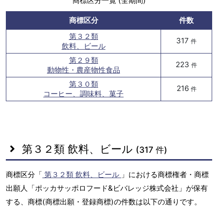
商標区分一覧 (全期間)
商標区分
件数
第３２類
317
件
飲料、ビール
第２９類
223
件
動物性・農産物性食品
第３０類
216
件
コーヒー、調味料、菓子
第３２類 飲料、ビール
(317 件)
商標区分「
第３２類 飲料、ビール
」における商標権者・商標
出願人「ポッカサッポロフード&ビバレッジ株式会社」が保有
する、商標(商標出願・登録商標)の件数は以下の通りです。